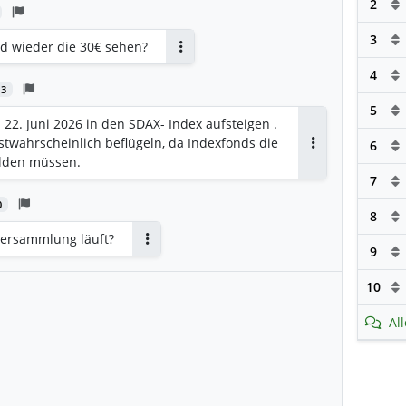
2
3
ld wieder die 30€ sehen?
Antworten
4
3
5
 22. Juni 2026 in den SDAX- Index aufsteigen .
stwahrscheinlich beflügeln, da Indexfonds die
6
Antworten
ilden müssen.
7
0
8
versammlung läuft?
9
Antworten
10
Al