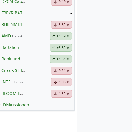
DPCM Capital
Hauptdiskussion
-9,49
%
FREYR BATTERY
-
RHEINMETALL
Hauptdiskussion
-3,85
%
AMD
Hauptdiskussion
+1,39
%
Battalion
+3,85
%
Renk und alles was dazugehört
+4,54
%
Circus SE Inhaber-Akt
Hauptdiskussion
-9,21
%
INTEL
Hauptdiskussion
-1,08
%
BLOOM ENERGY A
Hauptdiskussion
-1,35
%
le Diskussionen