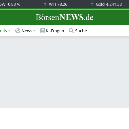
OW
-0,88 %
WTI
78,26
Gold
4.241,38
BörsenNEWS.de
ity
News
KI-Fragen
Suche