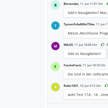
Börsendax
,
11. Jun 11:01 Uhr
B
Gibt's Neuigkeiten? Was 
Tycoon5c6a860e75fae
,
11. Jun 
T
Messe ,Abschlüsse ,Prog
Miki29
,
11. Jun 18:08 Uhr
M
Gibt es Neuigkeiten?
FrankeFrank
,
11. Jun 18:18 Uhr
F
Die sind in der Lieferan
Robin1001
,
10. Jun 9:13 Uhr
R
wohl Test 17,8 - 18 - Un