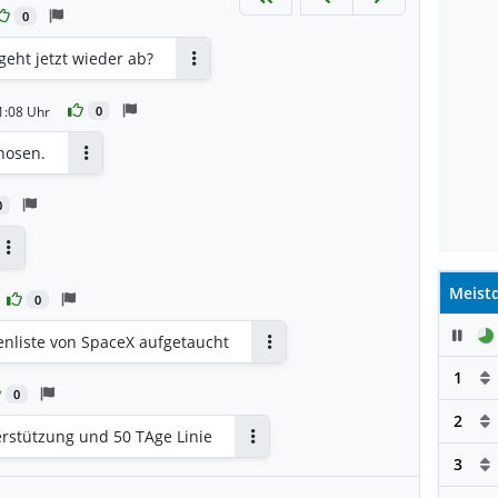
0
geht jetzt wieder ab?
Antworten
11:08 Uhr
0
nosen.
Antworten
0
Antworten
Meistd
0
Pau
tenliste von SpaceX aufgetaucht
Antworten
1
0
2
terstützung und 50 TAge Linie
Antworten
3