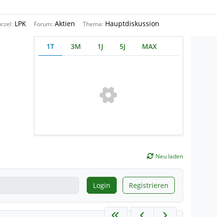
LPK
Aktien
Hauptdiskussion
rzel:
Forum:
Thema:
1T
3M
1J
5J
MAX
Neu laden
Login
Registrieren