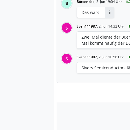
Börsendax
,
2. Jun 19:04 Uhr
B
Das wärs
Antworten
Sven111987
,
2. Jun 14:32 Uhr
S
Zwei Mal diente der 30er
Mal kommt häufig der D
Sven111987
,
2. Jun 10:56 Uhr
S
Sivers Semiconductors l