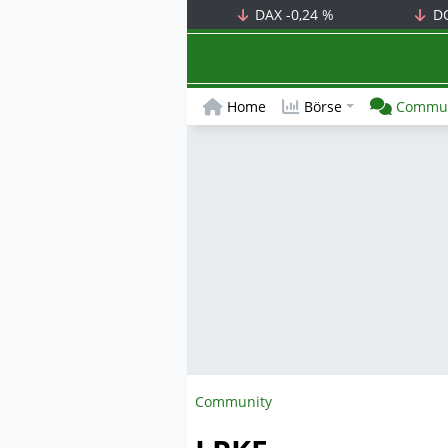
DAX
-0,24 %
D
Home
Börse
Commun
Community