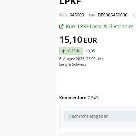
LPKF
645000
DE0006450000
WKN:
ISIN:
Kü
Kurs LPKF Laser & Electronics
15,10
EUR
+0,33 %
+0,05
6. August 2026, 23:00 Uhr
,
Lang & Schwarz
Kommentare
7.543