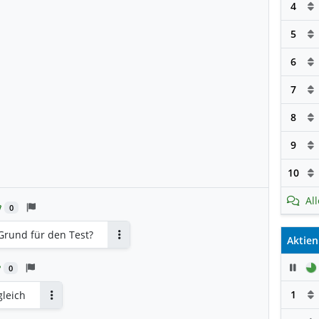
4
5
6
7
8
9
10
Al
0
Grund für den Test?
Aktien
Antworten
Pau
0
1
gleich
Antworten