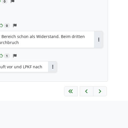
0
0
 Bereich schon als Widerstand. Beim dritten
urchbruch
Antworten
1
äuft vor und LPKF nach
Antworten