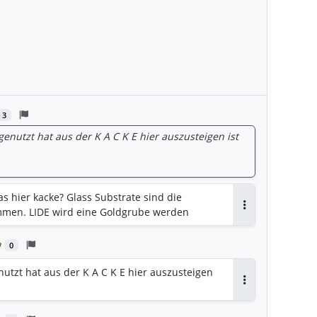
3
enutzt hat aus der K A C K E hier auszusteigen ist
as hier kacke? Glass Substrate sind die
men. LIDE wird eine Goldgrube werden
Antworten
0
utzt hat aus der K A C K E hier auszusteigen
Antworten