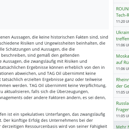
ROUND
Tech-R
11:20 Uh
Ukrain
tenen Aussagen, die keine historischen Fakten sind, sind
treffe
rschiedene Risiken und Ungewissheiten beinhalten, die
11:06 Uh
Alle Schätzungen und Aussagen, die die
s beschreiben, sind gemäß den geltenden
Moskau
Aussagen, die zwangsläufig mit Risiken und
auf Rü
tatsächlichen Ergebnisse können erheblich von den in
11:06 Uh
mationen abweichen, und TAG Oil übernimmt keine
Rheinm
 tatsächlich erzielten Ergebnisse ganz oder teilweise
timmen werden. TAG Oil übernimmt keine Verpflichtung,
der Ge
u aktualisieren, falls sich die Überzeugungen,
11:05 Uh
agements oder andere Faktoren ändern, es sei denn,
Russla
Fragen
fen ist ein spekulatives Unterfangen, das zwangsläufig
11:05 Uh
t. Der künftige Erfolg des Unternehmens bei der
derzeitigen Ressourcenbasis wird von seiner Fähigkeit
Mehr 