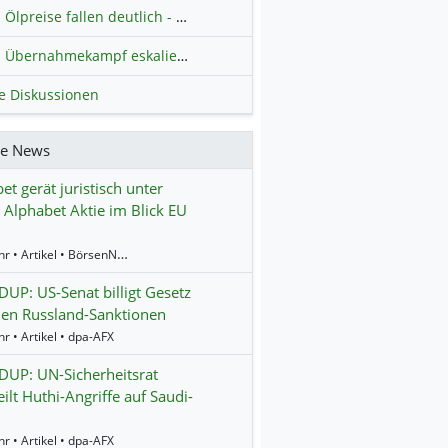
Ölpreise fallen deutlich - Fortschritte zwischen USA und Iran belasten
Übernahmekampf eskaliert: Wird die Commerzbank italienisch?
H
le Diskussionen
re News
et gerät juristisch unter
 Alphabet Aktie im Blick EU
13:52 Uhr • Artikel • BörsenNEWS.de
P: US-Senat billigt Gesetz
en Russland-Sanktionen
r • Artikel • dpa-AFX
UP: UN-Sicherheitsrat
eilt Huthi-Angriffe auf Saudi-
r • Artikel • dpa-AFX