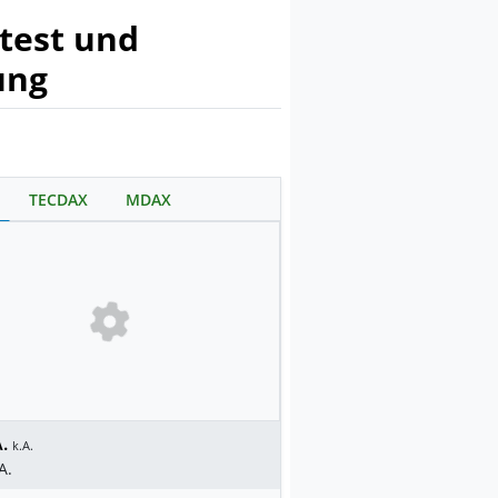
stest und
ung
TECDAX
MDAX
.
k.A.
A.