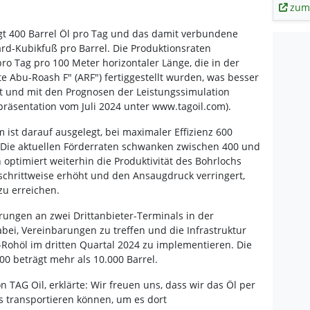
zum
gt 400 Barrel Öl pro Tag und das damit verbundene
ard-Kubikfuß pro Barrel. Die Produktionsraten
ro Tag pro 100 Meter horizontaler Länge, die in der
e Abu-Roash F" (ARF") fertiggestellt wurden, was besser
ist und mit den Prognosen der Leistungssimulation
äsentation vom Juli 2024 unter www.tagoil.com).
 ist darauf ausgelegt, bei maximaler Effizienz 600
n. Die aktuellen Förderraten schwanken zwischen 400 und
optimiert weiterhin die Produktivität des Bohrlochs
chrittweise erhöht und den Ansaugdruck verringert,
zu erreichen.
ungen an zwei Drittanbieter-Terminals in der
abei, Vereinbarungen zu treffen und die Infrastruktur
Rohöl im dritten Quartal 2024 zu implementieren. Die
0 beträgt mehr als 10.000 Barrel.
on TAG Oil, erklärte: Wir freuen uns, dass wir das Öl per
 transportieren können, um es dort