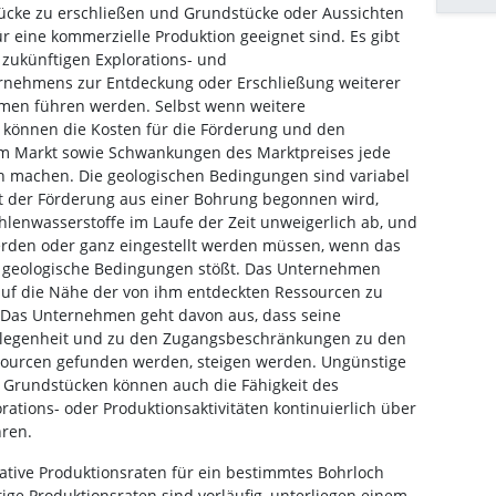
ücke zu erschließen und Grundstücke oder Aussichten
r eine kommerzielle Produktion geeignet sind. Es gibt
 zukünftigen Explorations- und
nehmens zur Entdeckung oder Erschließung weiterer
men führen werden. Selbst wenn weitere
 können die Kosten für die Förderung und den
um Markt sowie Schwankungen des Marktpreises jede
ch machen. Die geologischen Bedingungen sind variabel
t der Förderung aus einer Bohrung begonnen wird,
lenwasserstoffe im Laufe der Zeit unweigerlich ab, und
erden oder ganz eingestellt werden müssen, wenn das
geologische Bedingungen stößt. Das Unternehmen
auf die Nähe der von ihm entdeckten Ressourcen zu
 Das Unternehmen geht davon aus, dass seine
gelegenheit und zu den Zugangsbeschränkungen zu den
sourcen gefunden werden, steigen werden. Ungünstige
 Grundstücken können auch die Fähigkeit des
ations- oder Produktionsaktivitäten kontinuierlich über
hren.
ative Produktionsraten für ein bestimmtes Bohrloch
ige Produktionsraten sind vorläufig, unterliegen einem