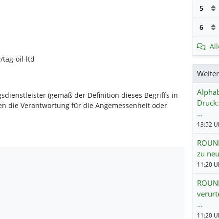
5
6
Al
tag-oil-ltd
Weite
Alphab
dienstleister (gemäß der Definition dieses Begriffs in
Druck:
en die Verantwortung für die Angemessenheit oder
…
ROUNDU
zu neu
11:20 Uh
ROUND
verurt
…
11:20 Uh