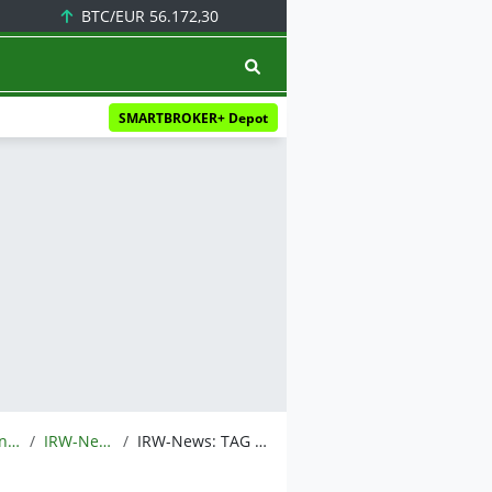
BTC/EUR
56.172,30
SMARTBROKER+ Depot
Meldungen
IRW-News
IRW-News: TAG Oil Ltd.: TAG Oil gibt Update zu Durchflusstest und Produktion bei der BED4-T100-Horizontalbohrung