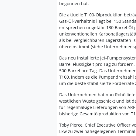
begonnen hat.
Die aktuelle T100-Ölproduktion beträ
Gas-Öl-Verhältnis liegt bei 150 Stand
entsprechen ungefähr 130 Barrel Öl p
unkonventionellen Karbonatlagerstätt
als bei vergleichbaren Lagerstätten 
übereinstimmt (siehe Unternehmenspr
Das neu installierte Jet-Pumpensystem
Barrel Flüssigkeit pro Tag zu förder
500 Barrel pro Tag. Das Unternehmen 
T100, indem es die Pumpendrehzahl s
um die beste stabilisierte Förderrate 
Das Unternehmen hat nun Rohölliefer
westlichen Wüste geschickt und ist d
für regelmäßige Lieferungen von ARF-
bisherige Gesamtölproduktion von T10
Toby Pierce, Chief Executive Officer v
Lkw zu zwei nahegelegenen Terminals