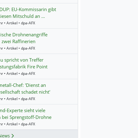
UP: EU-Kommissarin gibt
iesen Mitschuld an …
r • Artikel • dpa-AFX
ische Drohnenangriffe
n zwei Raffinerien
r • Artikel • dpa-AFX
 spricht von Treffer
stungsfabrik Fire Point
r • Artikel • dpa-AFX
etall-Chef: 'Dienst an
sellschaft schadet nicht'
r • Artikel • dpa-AFX
nd-Experte sieht viele
 bei Sprengstoff-Drohne
r • Artikel • dpa-AFX
News