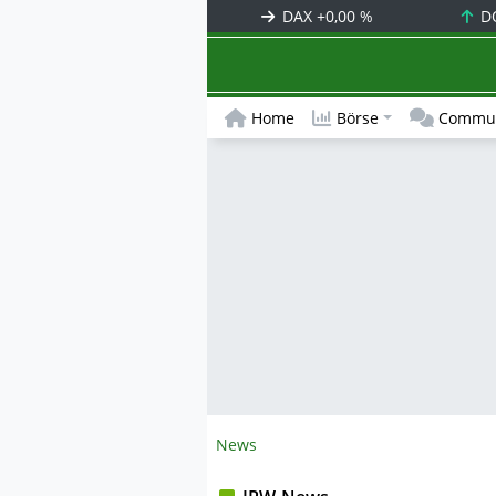
DAX
+0,00 %
D
Home
Börse
Commun
News