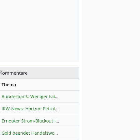
Kommentare
se
Thema
Bundesbank: Weniger Falschgeld in Deutschland
Hauptdiskussion
IRW-News: Horizon Petroleum Ltd. : Horizon Petroleum beginnt mit der Testförderung im Projekt Lachowice in Polen und schließt die Platzierung einer überzeichneten Wandelanleihe ab
Erneuter Strom-Blackout legt ganz Kuba lahm
Hauptdiskussion
Gold beendet Handelswoche mit Knall: Barrick Mining – Ist diese Aktie wieder ein Kauf?