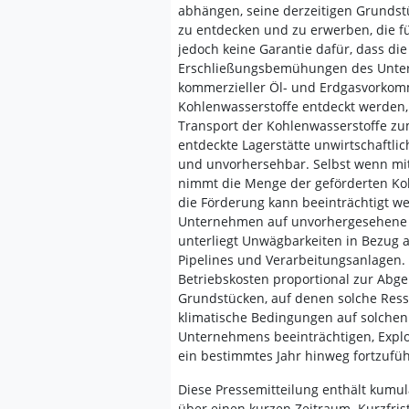
abhängen, seine derzeitigen Grundst
zu entdecken und zu erwerben, die fü
jedoch keine Garantie dafür, dass die
Erschließungsbemühungen des Unter
kommerzieller Öl- und Erdgasvorkom
Kohlenwasserstoffe entdeckt werden,
Transport der Kohlenwasserstoffe z
entdeckte Lagerstätte unwirtschaftli
und unvorhersehbar. Selbst wenn mi
nimmt die Menge der geförderten Koh
die Förderung kann beeinträchtigt w
Unternehmen auf unvorhergesehene 
unterliegt Unwägbarkeiten in Bezug 
Pipelines und Verarbeitungsanlagen.
Betriebskosten proportional zur Ab
Grundstücken, auf denen solche Res
klimatische Bedingungen auf solchen
Unternehmens beeinträchtigen, Explor
ein bestimmtes Jahr hinweg fortzufü
Diese Pressemitteilung enthält kumul
über einen kurzen Zeitraum. Kurzfrist