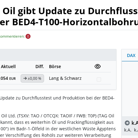
G Oil gibt Update zu Durchflus
der BED4-T100-Horizontalbohr
 kommentieren:
0
DAX
Aktuell
Diff.
Börse
,054
Lang & Schwarz
±0,00 %
Watchlist
EUR
t Update zu Durchflusstest und Produktion bei der BED4-
G Oil Ltd. (TSXV: TAO / OTCQX: TAOIF / FWB: T0P) (TAG Oil
nnt, dass es weiterhin Öl und Frackingflüssigkeit aus
k.A
00") im Badr-1-Ölfeld in der westlichen Wüste Ägyptens
k.A.
k.
er Verschiffung des Rohöls zur weiteren Verarbeitung