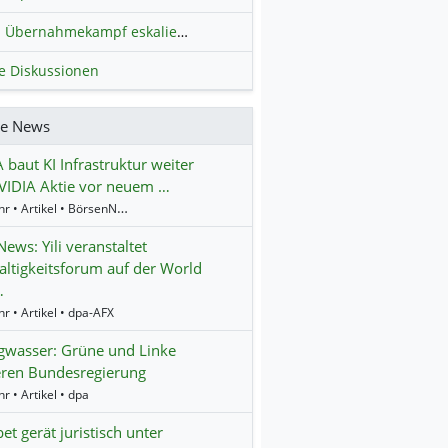
Übernahmekampf eskaliert: Wird die Commerzbank italienisch?
H
le Diskussionen
re News
 baut KI Infrastruktur weiter
VIDIA Aktie vor neuem …
16:24 Uhr • Artikel • BörsenNEWS.de
ws: Yili veranstaltet
ltigkeitsforum auf der World
…
r • Artikel • dpa-AFX
gwasser: Grüne und Linke
ieren Bundesregierung
r • Artikel • dpa
et gerät juristisch unter