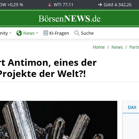
OW
+0,29 %
WTI
77,11
Gold
4.342,26
BörsenNEWS.de
ity
News
KI-Fragen
Suche
BörsenNEWS.de
Home
News
Part
rt Antimon, eines der
rojekte der Welt?!
DAX