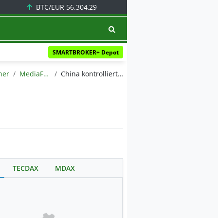
BTC/EUR
56.304,29
SMARTBROKER+ Depot
ner
MediaFeed
China kontrolliert Antimon, eines der hochgradigsten Projekte der Welt?!
TECDAX
MDAX