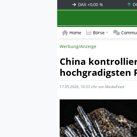
DAX
+0,00 %
D
Home
Börse
Commun
Werbung/Anzeige
China kontrollie
hochgradigsten P
17.05.2026, 10:33 Uhr von MediaFeed