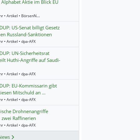
 Alphabet Aktie im Blick EU
13:52 Uhr • Artikel • BörsenNEWS.de
P: US-Senat billigt Gesetz
en Russland-Sanktionen
r • Artikel • dpa-AFX
UP: UN-Sicherheitsrat
eilt Huthi-Angriffe auf Saudi-
r • Artikel • dpa-AFX
UP: EU-Kommissarin gibt
iesen Mitschuld an …
r • Artikel • dpa-AFX
ische Drohnenangriffe
n zwei Raffinerien
r • Artikel • dpa-AFX
News