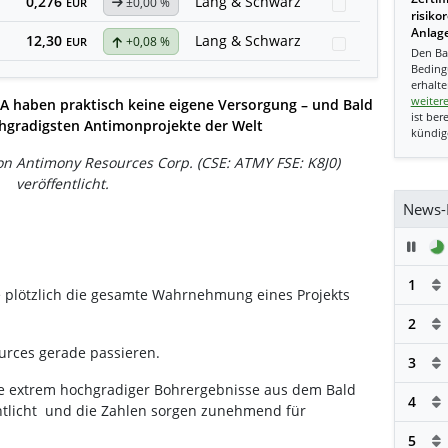
0,276
Lang & Schwarz
±0,00 %
Watchlist
EUR
risiko
Anlage
12,30
Lang & Schwarz
+0,08 %
Watchlist
EUR
Den Ba
Beding
erhalte
weiter
A haben praktisch keine eigene Versorgung – und Bald
ist ber
ochgradigsten Antimonprojekte der Welt
kündig
von Antimony Resources Corp. (CSE: ATMY FSE: K8J0)
veröffentlicht.
News-
Pau
1
e plötzlich die gesamte Wahrnehmung eines Projekts
2
urces gerade passieren.
3
e extrem hochgradiger Bohrergebnisse aus dem Bald
4
entlicht und die Zahlen sorgen zunehmend für
5