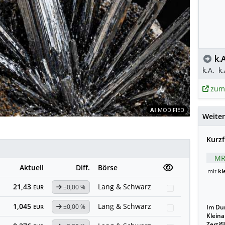
k.A
k.A.
k.
zum
Inhalte teil
AI
MODIFIED
Weiter
Kurzf
MR
Aktuell
Diff.
Börse
mit
kl
21,43
Lang & Schwarz
±0,00 %
Watchlist
EUR
1,045
Lang & Schwarz
±0,00 %
Watchlist
EUR
Im Dur
Kleina
Zertif