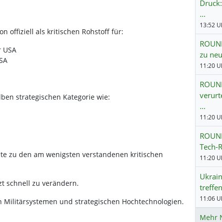
Druck:
…
offiziell als kritischen Rohstoff für:
ROUNDU
r USA
zu neu
USA
11:20 Uh
ROUND
verurt
lben strategischen Kategorie wie:
…
11:20 Uh
ROUND
Tech-R
te zu den am wenigsten verstandenen kritischen
11:20 Uh
Ukrain
t schnell zu verändern.
treffe
11:06 Uh
n Militärsystemen und strategischen Hochtechnologien.
Mehr 