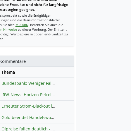
reiche Produkte und nicht für langfristige
strategien geeignet.
sisprospekt sowie die Endgültigen
ungen und die Basisinformationsblätter
n Sie hier:
MR00RN
. Beachten Sie auch die
en Hinweise
zu dieser Werbung. Der Emittent
echtigt, Wertpapiere mit open end-Laufzeit zu
en.
Kommentare
se
Thema
Bundesbank: Weniger Falschgeld in Deutschland
Hauptdiskussion
IRW-News: Horizon Petroleum Ltd. : Horizon Petroleum beginnt mit der Testförderung im Projekt Lachowice in Polen und schließt die Platzierung einer überzeichneten Wandelanleihe ab
Erneuter Strom-Blackout legt ganz Kuba lahm
Hauptdiskussion
Gold beendet Handelswoche mit Knall: Barrick Mining – Ist diese Aktie wieder ein Kauf?
Ölpreise fallen deutlich - Fortschritte zwischen USA und Iran belasten