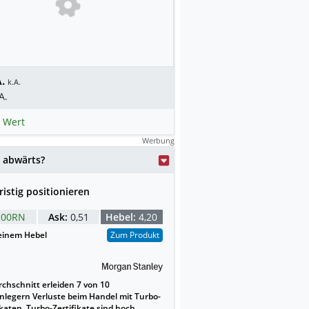
.
k.A.
A.
 Wert
Werbung
weise mit KI erstellt.
 abwärts?
ristig positionieren
00RN
Ask:
0,51
Hebel:
4,20
einem Hebel
Zum Produkt
chschnitt erleiden 7 von 10
nlegern Verluste beim Handel mit Turbo-
ikaten. Turbo-Zertifikate sind hoch