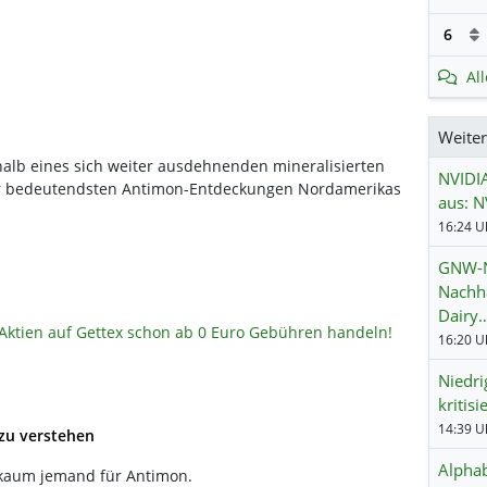
6
Al
Weite
alb eines sich weiter ausdehnenden mineralisierten
NVIDIA
er bedeutendsten Antimon-Entdeckungen Nordamerikas
aus: N
GNW-Ne
Nachha
Dairy
ktien auf Gettex schon ab 0 Euro Gebühren handeln!
16:20 Uh
Niedri
kritis
14:39 Uh
 zu verstehen
Alphab
h kaum jemand für Antimon.