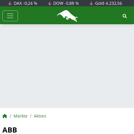
DAX
-0,24 %
DOW
-0,88 %
Gold
4.232,56
BörsenNEWS.de
BörsenNEWS.de
Märkte
Aktien
ABB