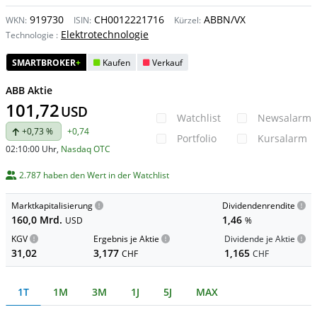
919730
CH0012221716
ABBN/VX
WKN:
ISIN:
Kürzel:
Elektrotechnologie
Technologie
:
SMARTBROKER
+
Kaufen
Verkauf
ABB Aktie
101,72
USD
Watchlist
Newsalarm
+0,73 %
+0,74
Portfolio
Kursalarm
02:10:00 Uhr
,
Nasdaq OTC
2.787 haben den Wert in der Watchlist
Marktkapitalisierung
Dividendenrendite
160,0 Mrd.
1,46
USD
%
KGV
Ergebnis je Aktie
Dividende je Aktie
31,02
3,177
1,165
CHF
CHF
1T
1M
3M
1J
5J
MAX