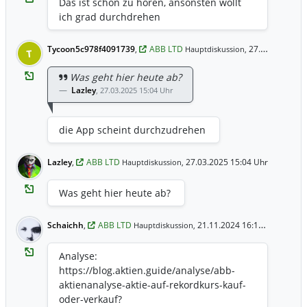
Das ist schön zu hören, ansonsten wollt
ich grad durchdrehen
Tycoon5c978f4091739
,
ABB LTD
27.03.2025 15:07 Uhr
Hauptdiskussion,
T
Was geht hier heute ab?
Lazley
,
27.03.2025 15:04 Uhr
die App scheint durchzudrehen
Lazley
,
ABB LTD
27.03.2025 15:04 Uhr
Hauptdiskussion,
Was geht hier heute ab?
Schaichh
,
ABB LTD
21.11.2024 16:17 Uhr
Hauptdiskussion,
Analyse:
https://blog.aktien.guide/analyse/abb-
aktienanalyse-aktie-auf-rekordkurs-kauf-
oder-verkauf?