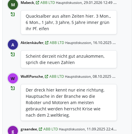
Mabeck
,
ABB LTD
29.01.2026 12:49 Uhr
Hauptdiskussion,
M
Quacksalber aus alten Zeiten hier. 3 Mon.,
6 Mon., 1 Jahr, 3 Jahre, 5 Jahre imner grün
ihr Pf. eifen
Aktienkäufer
,
ABB LTD
16.10.2025 9:13 Uhr
Hauptdiskussion,
A
Scheint derzeit nicht gut anzukommen,
sprich die neuen Zahlen
WolfiPorsche
,
ABB LTD
08.10.2025 7:40 Uhr
Hauptdiskussion,
W
Der dreck hier kennt nur eine richtung.
Hauptsache in der Branche wo die
Roboter und Motoren am meisten
gebraucht werden herrscht Krise wie
nach dem 2.weltkrieg.
graandee
,
ABB LTD
11.09.2025 22:48 Uhr
Hauptdiskussion,
g