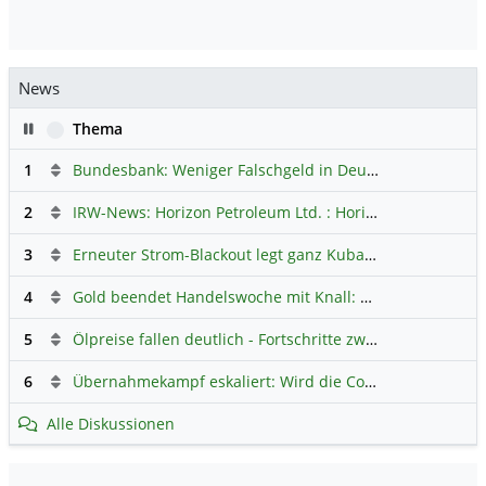
News
Pause
Thema
1
Bundesbank: Weniger Falschgeld in Deutschland
Hauptdi
2
IRW-News: Horizon Petroleum Ltd. : Horizon Petroleum beginnt mit der Testförderung im Projekt Lachowice in Polen und schließt die Platzierung einer überzeichneten Wandelanleihe ab
3
Erneuter Strom-Blackout legt ganz Kuba lahm
Hauptdiskus
4
Gold beendet Handelswoche mit Knall: Barrick Mining – Ist diese Aktie wieder ein Kauf?
5
Ölpreise fallen deutlich - Fortschritte zwischen USA und Iran belasten
6
Übernahmekampf eskaliert: Wird die Commerzbank italienisch?
Alle Diskussionen