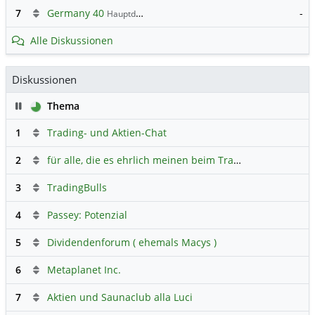
7
Germany 40
-
Hauptdiskussion
Alle Diskussionen
Diskussionen
Pause
Thema
1
Trading- und Aktien-Chat
2
für alle, die es ehrlich meinen beim Traden.
3
TradingBulls
4
Passey: Potenzial
5
Dividendenforum ( ehemals Macys )
6
Metaplanet Inc.
7
Aktien und Saunaclub alla Luci