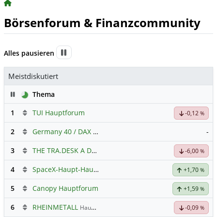
BörsenNEWS.de
Börsenforum & Finanzcommunity
Pause
Alles pausieren
Meistdiskutiert
Pause
Thema
1
TUI Hauptforum
-0,12
%
2
Germany 40 / DAX Prognose
-
3
THE TRA.DESK A DL-,000001
Hauptdiskussion
-6,00
%
4
SpaceX-Haupt-Hauptforum
+1,70
%
5
Canopy Hauptforum
+1,59
%
6
RHEINMETALL
Hauptdiskussion
-0,09
%