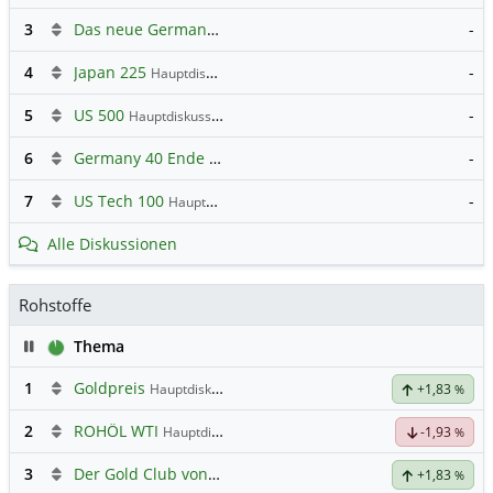
3
Das neue Germany 40 Prognose Forum
-
4
Japan 225
-
Hauptdiskussion
5
US 500
-
Hauptdiskussion
6
Germany 40 Ende Mai runter auf 22.500 Punkte
-
7
US Tech 100
-
Hauptdiskussion
Alle Diskussionen
Rohstoffe
Pause
Thema
1
Goldpreis
Hauptdiskussion
+1,83
%
2
ROHÖL WTI
Hauptdiskussion
-1,93
%
3
Der Gold Club von Susiwong
+1,83
%