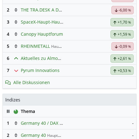
2
THE TRA.DESK A DL-,000001
Hauptdiskussion
-6,00
%
3
SpaceX-Haupt-Hauptforum
+1,70
%
4
Canopy Hauptforum
+1,59
%
5
RHEINMETALL
Hauptdiskussion
-0,09
%
6
Aktuelles zu Almonty Industries
+2,61
%
7
Pyrum Innovations
+0,53
%
Alle Diskussionen
Indizes
Pause
Thema
1
Germany 40 / DAX Prognose
-
2
Germany 40
-
Hauptdiskussion