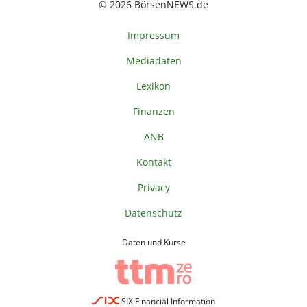
© 2026 BörsenNEWS.de
Impressum
Mediadaten
Lexikon
Finanzen
ANB
Kontakt
Privacy
Datenschutz
Daten und Kurse
SIX Financial Information