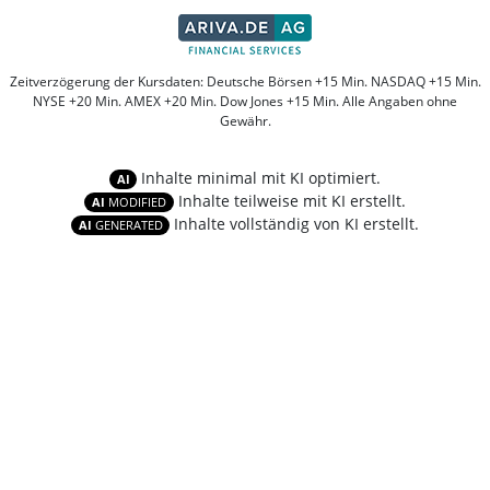
Zeitverzögerung der Kursdaten: Deutsche Börsen +15 Min. NASDAQ +15 Min.
NYSE +20 Min. AMEX +20 Min. Dow Jones +15 Min. Alle Angaben ohne
Gewähr.
Inhalte minimal mit KI optimiert.
AI
Inhalte teilweise mit KI erstellt.
AI
MODIFIED
Inhalte vollständig von KI erstellt.
AI
GENERATED