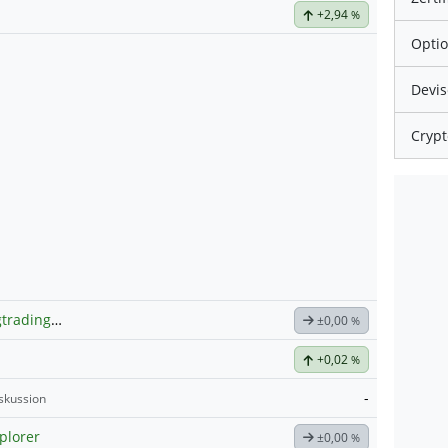
+2,94
%
Optio
Devis
Crypt
Gold-Trading Day- und Swingtrading (freier Austausch)
±0,00
%
+0,02
%
-
skussion
plorer
±0,00
%