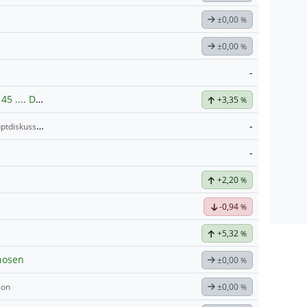
±0,00
%
±0,00
%
-
Silber auf 100 und zurück zu 45 .... Der Hype kommt bald zurück
+3,35
%
-
tdiskussion
-
+2,20
%
-0,94
%
+5,32
%
gnosen
±0,00
%
ion
±0,00
%