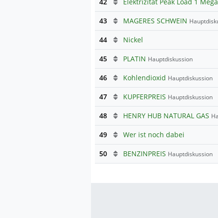
42
43
MAGERES SCHWEIN
Hauptdisk
44
Nickel
45
PLATIN
Hauptdiskussion
46
Kohlendioxid
Hauptdiskussion
47
KUPFERPREIS
Hauptdiskussion
48
HENRY HUB NATURAL GAS
Hau
49
Wer ist noch dabei
50
BENZINPREIS
Hauptdiskussion