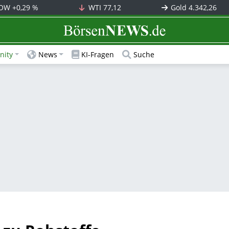
OW
+0,29 %
WTI
77,12
Gold
4.342,26
BörsenNEWS.de
ity
News
KI-Fragen
Suche