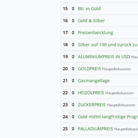
15
Btc vs Gold
16
Gold & Silber
17
Preisentwicklung
18
19
ALUMINIUMPREIS IN USD
Haup
20
GOLDPREIS
Hauptdiskussion
21
Gasmangellage
22
HEIZÖLPREIS
Hauptdiskussion
23
ZUCKERPREIS
Hauptdiskussion
24
Gold mittel-langfristige Pro
25
PALLADIUMPREIS
Hauptdiskuss