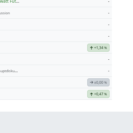
Elektrizität Peak Load 1 Megawatt Futures Contract
-
Hauptdiskussion
-
ussion
-
-
+1,34
%
-
-
ptdiskussion
±0,00
%
+0,47
%