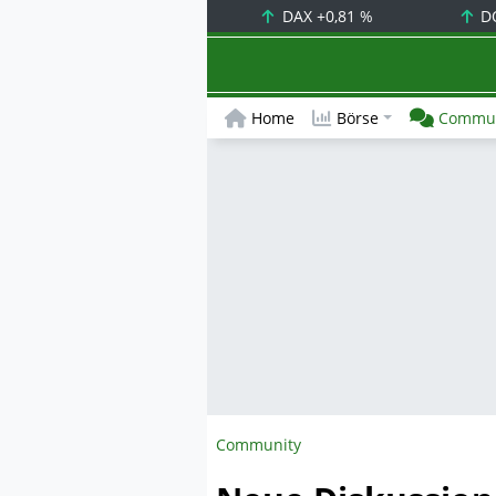
DAX
+0,81 %
D
Home
Börse
Commun
Community