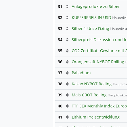
31
Anlageprodukte zu Silber
32
KUPFERPREIS IN USD
Hauptdis
33
Silber 1 Unze Fixing
Hauptdisk
34
Silberpreis Diskussion und I
35
CO2 Zertifikat- Gewinne mit
36
Orangensaft NYBOT Rolling
H
37
Palladium
38
Kakao NYBOT Rolling
Hauptdis
39
Mais CBOT Rolling
Hauptdiskus
40
41
Lithium Preisentwicklung