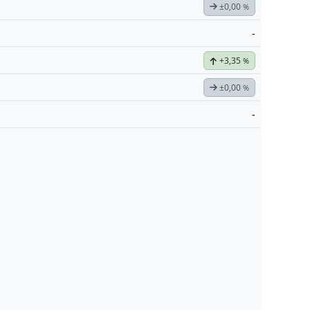
±0,00
%
-
+3,35
%
±0,00
%
-