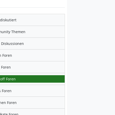
diskutiert
unity Themen
 Diskussionen
n Foren
 Foren
off Foren
 Foren
hen Foren
fikate Foren