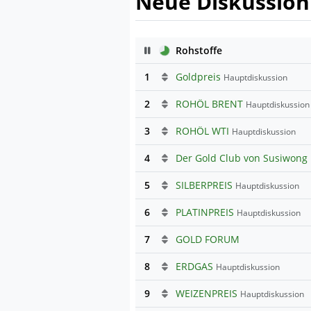
Neue Diskussion
Pause
Rohstoffe
1
Goldpreis
Hauptdiskussion
2
ROHÖL BRENT
Hauptdiskussion
3
ROHÖL WTI
Hauptdiskussion
4
Der Gold Club von Susiwong
5
SILBERPREIS
Hauptdiskussion
6
PLATINPREIS
Hauptdiskussion
7
GOLD FORUM
8
ERDGAS
Hauptdiskussion
9
WEIZENPREIS
Hauptdiskussion