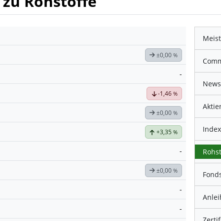
 zu Rohstoffe
Meist
±0,00
%
Comm
-
News
-1,46
%
Aktie
±0,00
%
Index
+3,35
%
-
Rohst
±0,00
%
Fonds
-
Anlei
-
Zerti