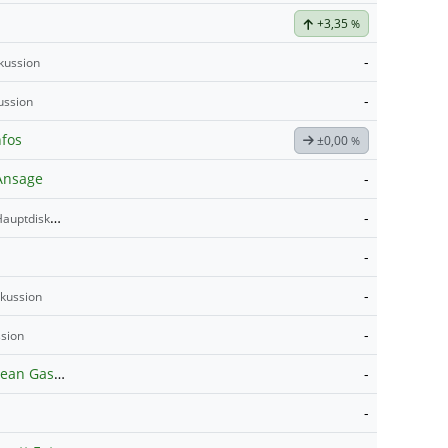
+3,35
%
-
kussion
-
ussion
nfos
±0,00
%
 Ansage
-
-
auptdiskussion
-
-
kussion
-
sion
TTF EEX Monthly Index European Gas Future
-
Hauptdiskussion
-