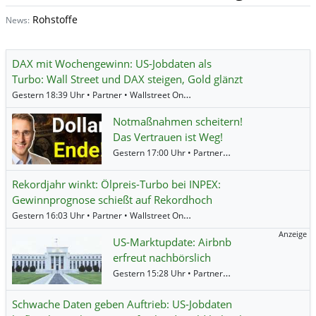
Rohstoffe
News:
DAX mit Wochengewinn: US-Jobdaten als
Turbo: Wall Street und DAX steigen, Gold glänzt
Gestern 18:39 Uhr • Partner • Wallstreet Online •
Allianz
,
Münchener Rück
,
Ad
Notmaßnahmen scheitern!
Das Vertrauen ist Weg!
Gestern 17:00 Uhr • Partner • MediaFeed •
GoGold 
Rekordjahr winkt: Ölpreis-Turbo bei INPEX:
Gewinnprognose schießt auf Rekordhoch
Gestern 16:03 Uhr • Partner • Wallstreet Online •
INPEX
,
Öl (Brent)
,
Öl (WTI)
Anzeige
US-Marktupdate: Airbnb
erfreut nachbörslich
Gestern 15:28 Uhr • Partner • Societe Generale •
Do
Schwache Daten geben Auftrieb: US-Jobdaten