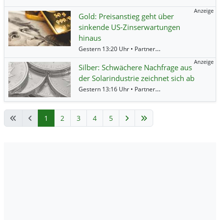
Anzeige
Gold: Preisanstieg geht über
sinkende US-Zinserwartungen
hinaus
Gestern 13:20 Uhr • Partner • Societe Generale •
Go
Anzeige
Silber: Schwächere Nachfrage aus
der Solarindustrie zeichnet sich ab
Gestern 13:16 Uhr • Partner • Societe Generale •
Si
1
2
3
4
5