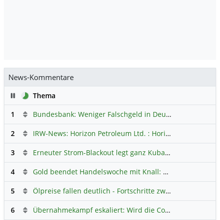
News-Kommentare
Pause
Thema
1
Bundesbank: Weniger Falschgeld in Deutschland
Hauptdi
2
IRW-News: Horizon Petroleum Ltd. : Horizon Petroleum beginnt mit der Testförderung im Projekt Lachowice in Polen und schließt die Platzierung einer überzeichneten Wandelanleihe ab
3
Erneuter Strom-Blackout legt ganz Kuba lahm
Hauptdiskus
4
Gold beendet Handelswoche mit Knall: Barrick Mining – Ist diese Aktie wieder ein Kauf?
5
Ölpreise fallen deutlich - Fortschritte zwischen USA und Iran belasten
6
Übernahmekampf eskaliert: Wird die Commerzbank italienisch?