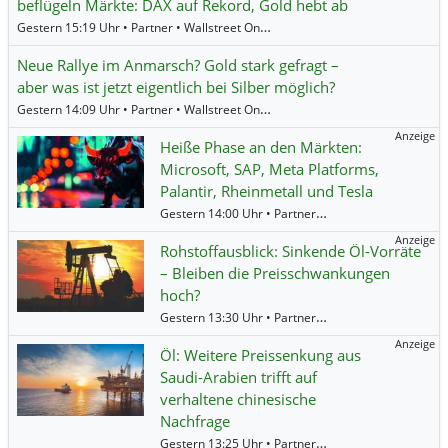
beflügeln Märkte: DAX auf Rekord, Gold hebt ab
Gestern 15:19 Uhr • Partner • Wallstreet Online •
Allianz
,
Münchener Rück
,
Ad
Neue Rallye im Anmarsch? Gold stark gefragt –
aber was ist jetzt eigentlich bei Silber möglich?
Gestern 14:09 Uhr • Partner • Wallstreet Online •
Silber
,
Gold
Anzeige
Heiße Phase an den Märkten:
Microsoft, SAP, Meta Platforms,
Palantir, Rheinmetall und Tesla
Gestern 14:00 Uhr • Partner • Societe Generale •
Rh
Anzeige
Rohstoffausblick: Sinkende Öl-Vorräte
– Bleiben die Preisschwankungen
hoch?
Gestern 13:30 Uhr • Partner • Societe Generale •
Go
Anzeige
Öl: Weitere Preissenkung aus
Saudi-Arabien trifft auf
verhaltene chinesische
Nachfrage
Gestern 13:25 Uhr • Partner • Societe Generale •
Öl