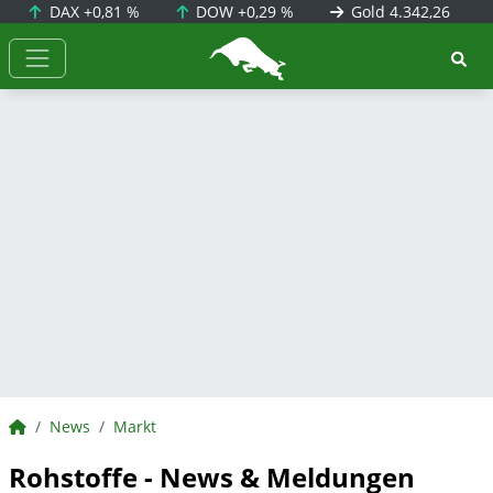
DAX
+0,81 %
DOW
+0,29 %
Gold
4.342,26
BörsenNEWS.de
BörsenNEWS.de
News
Markt
Rohstoffe - News & Meldungen