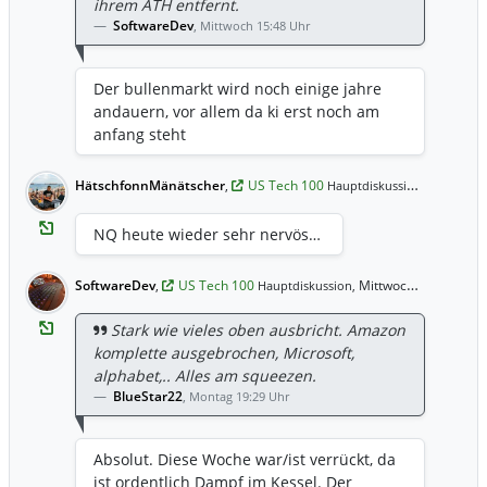
ihrem ATH entfernt.
SoftwareDev
,
Mittwoch 15:48 Uhr
Der bullenmarkt wird noch einige jahre
andauern, vor allem da ki erst noch am
anfang steht
HätschfonnMänätscher
,
US Tech 100
Mittwoch 
Hauptdiskussion,
NQ heute wieder sehr nervös…
SoftwareDev
,
US Tech 100
Mittwoch 15:48 Uhr
Hauptdiskussion,
Stark wie vieles oben ausbricht. Amazon
komplette ausgebrochen, Microsoft,
alphabet,.. Alles am squeezen.
BlueStar22
,
Montag 19:29 Uhr
Absolut. Diese Woche war/ist verrückt, da
ist ordentlich Dampf im Kessel. Der