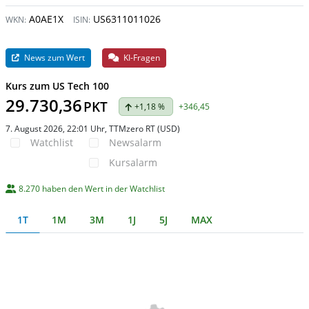
A0AE1X
US6311011026
WKN:
ISIN:
News zum Wert
KI-Fragen
Kurs zum US Tech 100
29.730,36
PKT
+1,18 %
+346,45
7. August 2026, 22:01 Uhr
, TTMzero RT (USD)
Watchlist
Newsalarm
Kursalarm
8.270 haben den Wert in der Watchlist
1T
1M
3M
1J
5J
MAX