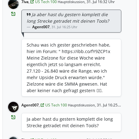
7iva
,
US Tech 100
31. Jul 16:32 Uhr
Hauptdiskussion,
Ja aber hast du gestern komplett die
long Strecke getradet mit deinen Tools?
Agent007
,
31. Jul 16:25 Uhr
Schau was ich gester geschrieben habe,
hier im Forum: " https://ibb.co/fY9ZCP1x
Meine Zielzone für diese Woche wäre
eigentlich jetzt so langsam erreicht.
27.120 - 26.840 wäre die Range, wo ich
mehr Upside Druck erwarten würde."
Zielzone wäre die SMMA gewesen. Hat
aber keiner nach gefragt gestern 🤷‍♀️.
Agent007
,
US Tech 100
31. Jul 16:25 Uhr
Hauptdiskussion,
Ja aber hast du gestern komplett die long
Strecke getradet mit deinen Tools?