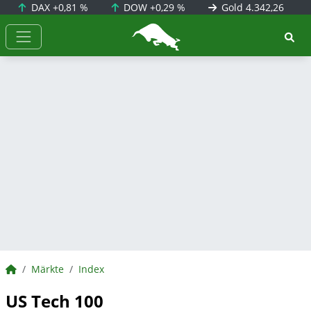
DAX
+0,81 %
DOW
+0,29 %
Gold
4.342,26
BörsenNEWS.de
BörsenNEWS.de
Märkte
Index
US Tech 100