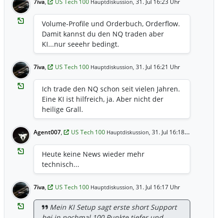
7iva
,
US Tech 100
31. Jul 16:23 Uhr
Hauptdiskussion,
Volume-Profile und Orderbuch, Orderflow.
Damit kannst du den NQ traden aber
KI...nur seeehr bedingt.
7iva
,
US Tech 100
31. Jul 16:21 Uhr
Hauptdiskussion,
Ich trade den NQ schon seit vielen Jahren.
Eine KI ist hilfreich, ja. Aber nicht der
heilige Grall.
Agent007
,
US Tech 100
31. Jul 16:18 Uhr
Hauptdiskussion,
Heute keine News wieder mehr
technisch...
7iva
,
US Tech 100
31. Jul 16:17 Uhr
Hauptdiskussion,
Mein KI Setup sagt erste short Support
bei in nochmal 100 Punkte tiefer und