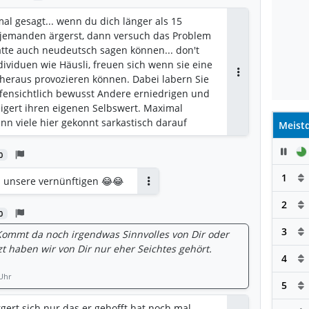
mal gesagt... wenn du dich länger als 15
 jemanden ärgerst, dann versuch das Problem
hätte auch neudeutsch sagen können... don't
ndividuen wie Häusli, freuen sich wenn sie eine
eraus provozieren können. Dabei labern Sie
Antworten
ffensichtlich bewusst Andere erniedrigen und
eigert ihren eigenen Selbswert. Maximal
n viele hier gekonnt sarkastisch darauf
Meistd
arzistischen Zügen sollten konsequent
Pau
en ihre Bedeutungslosigkeit zu spiegeln.
0
. Wirkt für einen selbst katarsisch so einem
1
 Aufmerksamkeit zu schenken
 unsere vernünftigen 😂😂
Antworten
2
0
3
? Kommt da noch irgendwas Sinnvolles von Dir oder
zt haben wir von Dir nur eher Seichtes gehört.
4
Uhr
5
rgert sich nur das er gehofft hat noch mal