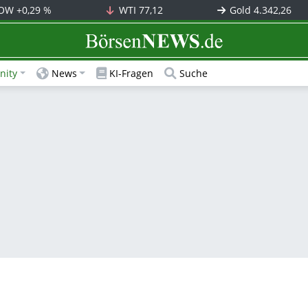
OW
+0,29 %
WTI
77,12
Gold
4.342,26
BörsenNEWS.de
ity
News
KI-Fragen
Suche