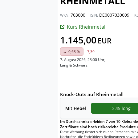
RHEINMETALL
703000
DE0007030009
WKN:
ISIN:
Kü
Kurs Rheinmetall
1.145,00
EUR
-0,63 %
-7,30
7. August 2026, 23:00 Uhr
,
Lang & Schwarz
Knock-Outs auf Rheinmetall
Mit
Hebel
3,45 long
Im Durchschnitt erleiden 7 von 10 Kleinanle
Zertifikate sind hoch risikoreiche Produkte 
Diese Werbung richtet sich nur an Personen mit 
Nachträge, die Endgültigen Bedingungen sowie d