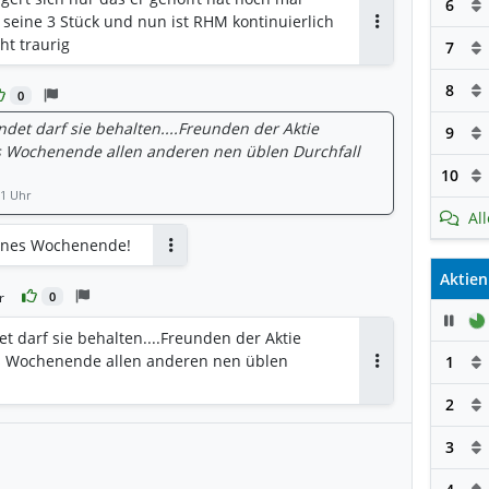
6
 seine 3 Stück und nun ist RHM kontinuierlich
Antworten
ht traurig
7
8
0
indet darf sie behalten....Freunden der Aktie
9
s Wochenende allen anderen nen üblen Durchfall
10
11 Uhr
Al
hönes Wochenende!
Antworten
Aktien
r
0
Pau
det darf sie behalten....Freunden der Aktie
s Wochenende allen anderen nen üblen
1
Antworten
2
3