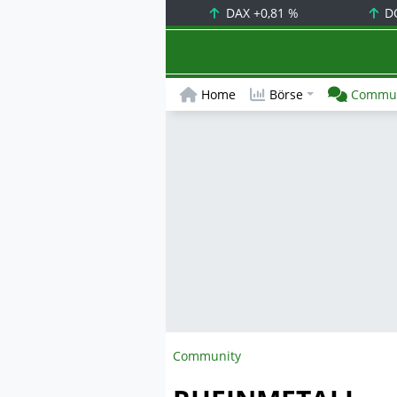
DAX
+0,81 %
D
Home
Börse
Commun
Community