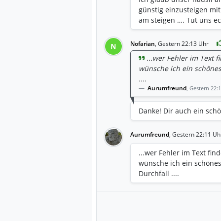
günstig einzusteigen mit
am steigen …. Tut uns ec
Nofarian
,
Gestern 22:13 Uhr
N
...wer Fehler im Text f
wünsche ich ein schöne
....
Aurumfreund
,
Gestern 22:
Danke! Dir auch ein sc
Aurumfreund
,
Gestern 22:11 Uh
...wer Fehler im Text fin
wünsche ich ein schöne
Durchfall ....