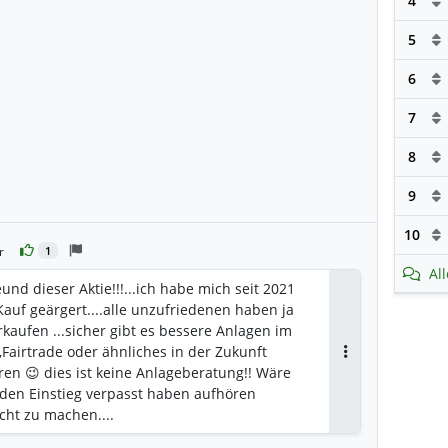
4
5
6
7
8
9
10
r
1
Al
reund dieser Aktie!!!...ich habe mich seit 2021
auf geärgert....alle unzufriedenen haben ja
rkaufen ...sicher gibt es bessere Anlagen im
Fairtrade oder ähnliches in der Zukunft
Antworten
en 😉 dies ist keine Anlageberatung!! Wäre
 den Einstieg verpasst haben aufhören
cht zu machen....