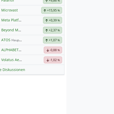
Palantir
+9,86
%
Microvast
+15,95
%
Meta Platforms
Hauptdiskussion
+0,39
%
Beyond Meat
Hauptdiskussion
+2,37
%
ATOS
Hauptdiskussion
+1,07
%
ALPHABET
Hauptdiskussion
-0,88
%
Volatus Aerospace (Offener Austausch)
-1,02
%
le Diskussionen