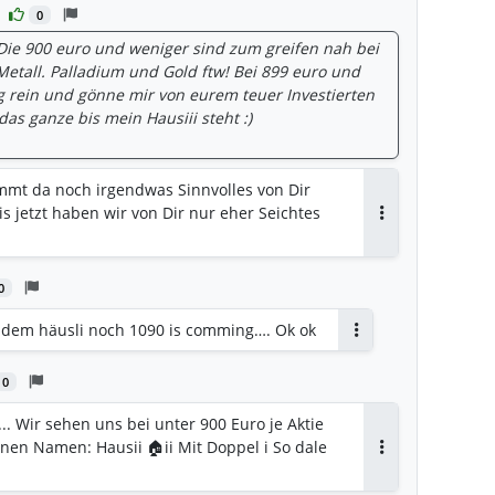
0
 Die 900 euro und weniger sind zum greifen nah bei
etall. Palladium und Gold ftw! Bei 899 euro und
ig rein und gönne mir von eurem teuer Investierten
s ganze bis mein Hausiii steht :)
ommt da noch irgendwas Sinnvolles von Dir
s jetzt haben wir von Dir nur eher Seichtes
Antworten
0
 dem häusli noch 1090 is comming…. Ok ok
Antworten
0
.. Wir sehen uns bei unter 900 Euro je Aktie
nen Namen: Hausii 🏠ii Mit Doppel i So dale
Antworten