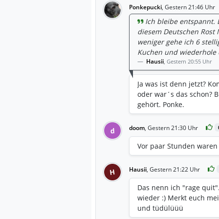
Ponkepucki
,
Gestern 21:46 Uhr
Ich bleibe entspannt.
diesem Deutschen Rost M
weniger gehe ich 6 stell
Kuchen und wiederhole da
Hausii
,
Gestern 20:55 Uhr
Ja was ist denn jetzt? K
oder war´s das schon? Bi
gehört. Ponke.
doom
,
Gestern 21:30 Uhr
d
Vor paar Stunden waren
Hausii
,
Gestern 21:22 Uhr
H
Das nenn ich "rage quit".
wieder :) Merkt euch mei
und tüdülüüü