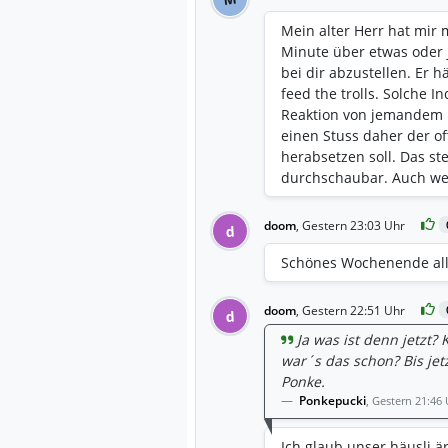
Mein alter Herr hat mir 
Minute über etwas oder
bei dir abzustellen. Er 
feed the trolls. Solche I
Reaktion von jemandem h
einen Stuss daher der o
herabsetzen soll. Das st
durchschaubar. Auch wen
eingehen... Typen mit n
ignoriert werden, um ihn
doom
,
Gestern 23:03 Uhr
d
Kann ich jedem empfehlen
Deppen nicht auch noch
Schönes Wochenende all
doom
,
Gestern 22:51 Uhr
d
Ja was ist denn jetzt
war´s das schon? Bis jet
Ponke.
Ponkepucki
,
Gestern 21:46 
Ich glaub unser häusli ä