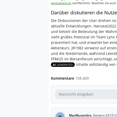
wertpapiere.de
veröffentlicht. Beachten Sie auch
Darüber diskutieren die Nutze
Die Diskussionen der User drehen si
aktuelle Entwicklungen. Hanseat2022 
und betont die Bedeutung der Wahrn
sieht großes Potenzial im Team Lynx
präsentiert hat, und erwartet bei ein
Aktienkurs. JR1982 verweist auf eine
und die Niederlande, während Leereb
FFMI25 im Börsenforum vorschlägt, u
Inhalte vollständig von K
AI
GENERATED
Kommentare
158.409
MaxMusterbro
,
Gestern 23:15 U
M