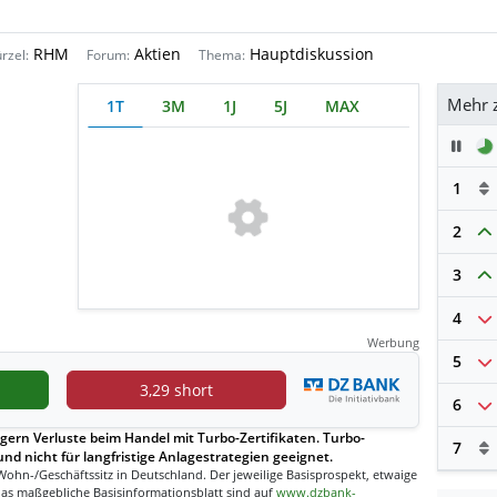
RHM
Aktien
Hauptdiskussion
rzel:
Forum:
Thema:
Mehr 
1T
3M
1J
5J
MAX
Pau
1
2
3
4
Werbung
5
3,29 short
6
gern Verluste beim Handel mit Turbo-Zertifikaten. Turbo-
7
und nicht für langfristige Anlagestrategien geeignet.
Wohn-/Geschäftssitz in Deutschland. Der jeweilige Basisprospekt, etwaige
as maßgebliche Basisinformationsblatt sind auf
www.dzbank-