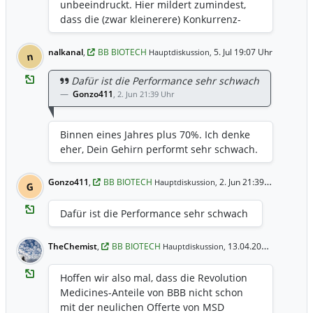
unbeeindruckt. Hier mildert zumindest,
dass die (zwar kleinerere) Konkurrenz-
Beteiligung zu Alnylam in dem Zuge
profitiert und deren Aktie nach oben
nalkanal
,
BB BIOTECH
5. Jul 19:07 Uhr
Hauptdiskussion,
n
gezogen ist.
https://www.fiercepharma.com/pharma/a
Dafür ist die Performance sehr schwach
z-ionis-shares-tumble-attr-cm-trial-
Gonzo411
,
2. Jun 21:39 Uhr
failure-it-over-reaction
Binnen eines Jahres plus 70%. Ich denke
eher, Dein Gehirn performt sehr schwach.
Gonzo411
,
BB BIOTECH
2. Jun 21:39 Uhr
Hauptdiskussion,
G
Dafür ist die Performance sehr schwach
TheChemist
,
BB BIOTECH
13.04.2026 23:27 Uhr
Hauptdiskussion,
Hoffen wir also mal, dass die Revolution
Medicines-Anteile von BBB nicht schon
mit der neulichen Offerte von MSD