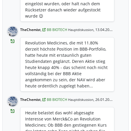
eingelöst wurden, oder halt nach dem
Rücksetzer danach wieder aufgestockt
wurde 😉
TheChemist
,
BB BIOTECH
13.04.2026 23:22 Uhr
Hauptdiskussion,
Revolution Medicines, die mit 11.80%
derzeit höchste Position im BBB-Portfolio,
hatte heute mit erstaunlich guten
Studiendaten geglänzt. Deren Aktie stieg
heute knapp 40% - das scheint noch nicht
vollständig bei der BBB Aktie
angekommen zu sein, der NAV wird aber
heute ordentlich zugelegt haben...
https://www.biospace.com/drug-
development/revolution-rises-40-as-
TheChemist
,
BB BIOTECH
26.01.2026 18:14 Uhr
Hauptdiskussion,
pancreatic-cancer-drug-doubles-survival
Heute belastet das wohl abgesagte
Interesse von Merck&Co an Revolution
Medicines; Ob BBB den gestiegenen Kurs