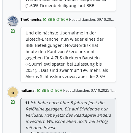
Addon des Investments 😉
(1.60% Firmenbeteiligung laut BBB-
Website) in bar frei 💪🏻
https://www.handelsblatt.com/unternehm
TheChemist
,
BB BIOTECH
09.10.2025 21:58 Uhr
Hauptdiskussion,
en/industrie/biotech-novartis-kauft-us-
biotechfirma-avidity-fuer-zwoelf-
Und die nächste Übernahme in der
milliarden-dollar/100168297.html
Biotech-Branche; nun wieder eines der
BBB-Beteiligungen: NovoNordisk hat
heute den Kauf von Akero bekannt
gegeben für 4.7b$ direktem Baustein
(+500m$ evtl später, bei Zulassung bis
2031)... Das sind zwar 'nur' 19% mehr, als
Akeros Schlusskurs zuvor, aber die 2.5%
Beteiligung von BBB am Unternehmen
(sofern sie laut Website noch stimmt) sind
nalkanal
,
BB BIOTECH
07.10.2025 11:06 Uhr
Hauptdiskussion,
n
immerhin ~117.5m$ Cash; Wird
voraussichtlich um den Jahreswechsel
Ich habe nach über 5 Jahren jetzt die
abgeschlossen 💸
Reißleine gezogen. Bis auf Dividende nur
https://www.fiercebiotech.com/biotech/no
Verluste. Habe jetzt das Restkapital anders
vo-inks-52b-akero-buyout-bag-late-phase-
investiert. Wünsche allen noch viel Erfolg
mash-prospect
mit dem Invest.
https://www.biospace.com/press-