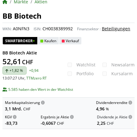
BörsenNEWS.de
Märkte
Aktien
BB Biotech
A0NFN3
CH0038389992
Beteiligungen
WKN:
ISIN:
Finanzsektor
:
SMARTBROKER
+
Kaufen
Verkauf
BB Biotech Aktie
52,61
CHF
Watchlist
Newsalarm
+1,82 %
+0,94
Portfolio
Kursalarm
13:07:27 Uhr
,
TTMzero RT
5.585 haben den Wert in der Watchlist
Marktkapitalisierung
Dividendenrendite
3,1 Mrd.
4,96
CHF
%
KGV
Ergebnis je Aktie
Dividende je Aktie
-83,73
-0,6067
2,25
CHF
CHF