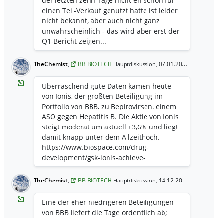
der letzten zehn Tage nicht eh schon für
einen Teil-Verkauf genutzt hatte ist leider
nicht bekannt, aber auch nicht ganz
unwahrscheinlich - das wird aber erst der
Q1-Bericht zeigen...
https://www.reuters.com/business/health
care-pharmaceuticals/merck-no-longer-
TheChemist
,
BB BIOTECH
07.01.2026 19:21 Uhr
Hauptdiskussion,
talks-buy-revolution-medicines-wsj-
reports-2026-01-25/
Überraschend gute Daten kamen heute
https://www.deraktionaer.de/artikel/phar
von Ionis, der größten Beteiligung im
ma-biotech/revolution-medicines-bricht-
Portfolio von BBB, zu Bepirovirsen, einem
ein-merck-co-blaest-wohl-uebernahme-
ASO gegen Hepatitis B. Die Aktie von Ionis
ab-20394169.html
steigt moderat um aktuell +3,6% und liegt
damit knapp unter dem Allzeithoch.
https://www.biospace.com/drug-
development/gsk-ionis-achieve-
functional-cure-in-hepatitis-b-studies-
clearing-path-for-fda-run
TheChemist
,
BB BIOTECH
14.12.2025 8:30 Uhr
Hauptdiskussion,
Eine der eher niedrigeren Beteiligungen
von BBB liefert die Tage ordentlich ab;