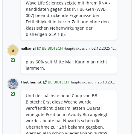
Wave Life Sciences zeigte mit ihrem RNAi-
Kandidaten gegen das INHBE-Gen (WVE-
007) beeindruckende Ergebnisse bei
Fettleibigkeit in kurzer Zeit und ohne den
klassischen Nebenwirkungen der
bisherigen GLP-1 (!).
https://www.biospace.com/drug-
development/wave-soars-on-early-results-
nalkanal
,
BB BIOTECH
02.12.2025 16:16 Uhr
Hauptdiskussion,
n
for-obesity-treatment-that-could-disrupt-
the-landscape Analysten waren begeistert
plus 60% seit Mitte Mai. Kann man nicht
und die WaveLife-Aktie stieg im letzten
jammern.
Monat eindrucksvolle +170% BBB hält laut
ihrer Website 2.6% vom Unternehmen
TheChemist
,
BB BIOTECH
26.10.2025 20:50 Uhr
Hauptdiskussion,
und ursprünglich machte die Beteiligung
1.1% am BBB-Portfolio aus (der Wert liegt
Und der nächste neue Coup von BB
jetzt mittlerweile sicher etwas höher).
Biotech: Erst diese Woche wurde
Interessanterweise war das Investment-
veröffentlicht, dass im letzten Quartal
Rational laut BBB an WaveLife nur für die
eine gute Position in Avidity Bio angelegt
Kandidaten zu Duchenne, Huntington
wurde - heute hat Novartis schon die
und Alpha-1-Antitrypsin-Mangel
Übernahme zu 12b$ bekannt gegeben.
begründet... Obesity ist daher nur ein
Werden also schon wieder knapp 200m$