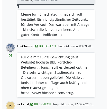
Iwo1
,
30.05.2025 7:04 Uhr
releases/akero-therapeutics-to-be-
acquired-by-novo-nordisk-for-up-to-5-2-
Meine Juni-Einschätzung hat sich voll
billion https://www.bbbiotech.ch/de-
bestätigt: Ein richtig dämlicher Zeitpunkt
de/private/portfolio-
für den Verkauf. Das war aber mit Ansage
strategie/performance-portfolio/unsere-
- klassisch die Nerven verloren. Aber
investments/akero-therapeutics
guter Kontra-Indikator :-)
TheChemist
,
BB BIOTECH
03.09.2025 20:47 Uhr
Hauptdiskussion,
Für die mit 13.4% Gewichtung (laut
Website) höchste BBB Portfolio-
Beteiligung, Ionis, läuft es derzeit optimal
- Die sehr wichtigen Studiendaten zu
Olezarsen haben geliefert. Die Aktie von
Ionis ist daher die Tage auch kräftig nach
oben (~40%) gestiegen ...
https://www.biospace.com/drug-
development/ionis-tryngolza-hits-best-
case-scenario-in-late-stage-triglyceride-
nalkanal
,
BB BIOTECH
27.06.2025 11:18 Uhr
Hauptdiskussion,
n
study