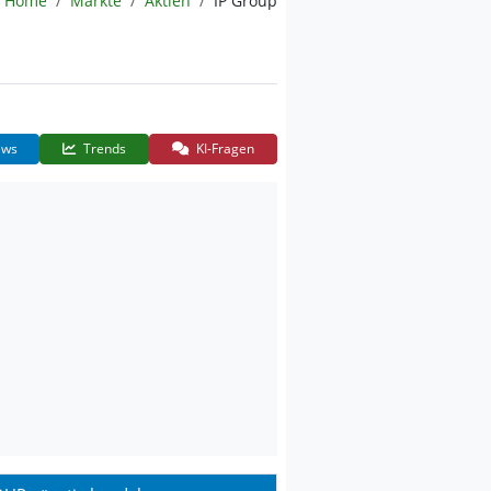
Home
Märkte
Aktien
IP Group
ws
Trends
KI-Fragen