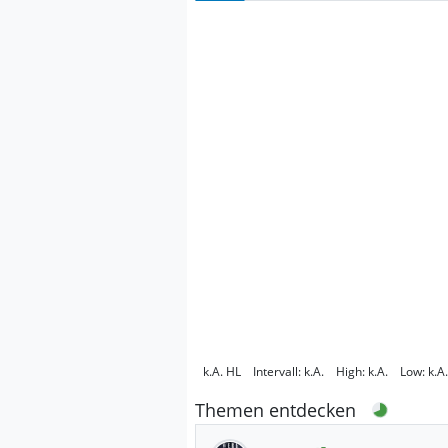
k.A.
HL
Intervall:
k.A.
High:
k.A.
Low:
k.A.
Themen entdecken