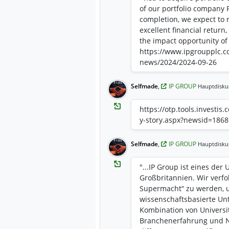
of our portfolio company 
completion, we expect to 
excellent financial retur
the impact opportunity of 
https://www.ipgroupplc.c
news/2024/2024-09-26
Selfmade
,
IP GROUP
Hauptdisku
https://otp.tools.investis
y-story.aspx?newsid=186
Selfmade
,
IP GROUP
Hauptdisku
"...IP Group ist eines de
Großbritannien. Wir verfo
Supermacht“ zu werden, 
wissenschaftsbasierte U
Kombination von Univers
Branchenerfahrung und N