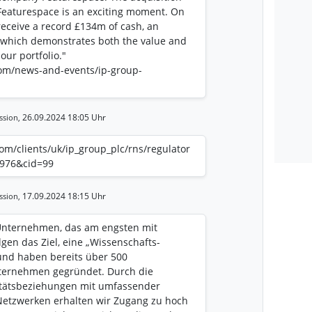
Featurespace is an exciting moment. On
receive a record £134m of cash, an
n, which demonstrates both the value and
our portfolio."
om/news-and-events/ip-group-
26.09.2024 18:05 Uhr
ssion,
.com/clients/uk/ip_group_plc/rns/regulator
8976&cid=99
17.09.2024 18:15 Uhr
ssion,
r Unternehmen, das am engsten mit
lgen das Ziel, eine „Wissenschafts-
und haben bereits über 500
nternehmen gegründet. Durch die
itätsbeziehungen mit umfassender
etzwerken erhalten wir Zugang zu hoch