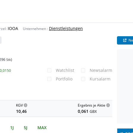
IOOA
Dienstleistungen
rzel:
Unternehmen
:
Ne
296
)
Stk
Watchlist
Newsalarm
0,0150
Portfolio
Kursalarm
KGV
Ergebnis je Aktie
10,46
0,061
GBX
1J
5J
MAX