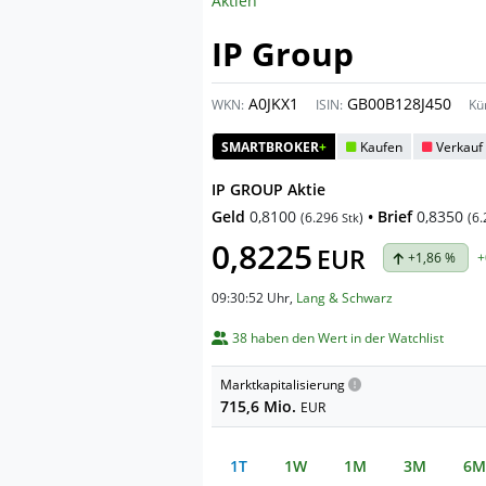
Aktien
IP Group
A0JKX1
GB00B128J450
WKN:
ISIN:
Kü
SMARTBROKER
+
Kaufen
Verkauf
IP GROUP Aktie
Geld
0,8100
• Brief
0,8350
(
6.296
)
(
6.
Stk
0,8225
EUR
+1,86 %
+
09:30:52 Uhr
,
Lang & Schwarz
38 haben den Wert in der Watchlist
Marktkapitalisierung
715,6 Mio.
EUR
1T
1W
1M
3M
6M