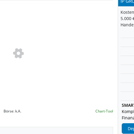
IP GR
Kosten
5.000 
Handel
SMAR
Börse:
k.A.
Chart-Tool
Kompl
Finanz
De