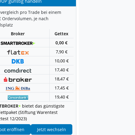
OUP günstig handeln
vergleich pro Trade bei einem
€ Ordervolumen, je nach
splatz
Broker
Gettex
0,00 €
7,90 €
10,00 €
17,40 €
18,47 €
17,45 €
19,40 €
TBROKER
+
bietet das günstigste
ettpaket (Stiftung Warentest
test 12/2023)
pot eröffnen
Jetzt wechseln