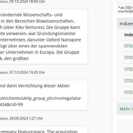
09.10.2024 18:00 Uhr
ssion,
*ab 500 
marktüb
verändernde Wissenschafts- und
in den Bereichen Biowissenschaften,
Indize
h (über Kiko Ventures). Die Gruppe kann
chte vorweisen, war Gründungsinvestor
Ind
nternehmen, darunter Oxford Nanopore
rfügt über eines der spannendsten
ker Unternehmen in Europa. Die Gruppe
k, den größten
n Großbritannien, der
gien aus den führenden britischen
07.10.2024 19:20 Uhr
ssion,
ungseinrichtungen unterstützt. IP Group
ndoner Börse unter dem Kürzel IPO
und dann Vernichtung dieser Aktien
ionen finden Sie auf unserer Website
om
.com/clients/uk/ip_group_plc/rns/regulator
2434&cid=99
Mehr I
28.09.2024 1:27 Uhr
ssion,
o company Featurespace. The acquisition