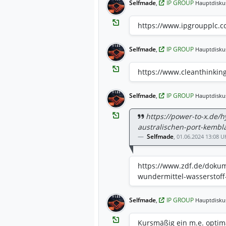
Selfmade
,
IP GROUP
Hauptdisku
https://www.ipgroupplc.
Selfmade
,
IP GROUP
Hauptdisku
https://www.cleanthinking
Selfmade
,
IP GROUP
Hauptdisku
https://power-to-x.de/h
australischen-port-kembl
Selfmade
,
01.06.2024 13:08 U
https://www.zdf.de/dokum
wundermittel-wasserstoff
Selfmade
,
IP GROUP
Hauptdisku
Kursmäßig ein m.e. optim