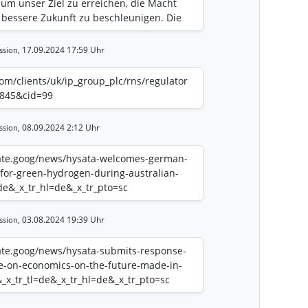
, um unser Ziel zu erreichen, die Macht
 bessere Zukunft zu beschleunigen. Die
weit größten und erfahrensten
es geistiges Eigentum. Wir glauben
17.09.2024 17:59 Uhr
ssion,
r durch die Gründung und den Ausbau
besserte Gesundheitsergebnisse, die
.com/clients/uk/ip_group_plc/rns/regulator
itale Transformation vorantreiben,
4845&cid=99
s auf einige der größten Bedürfnisse der
unseren Aktionären überzeugende
08.09.2024 2:12 Uhr
ssion,
n können. Unser aktuelles Portfolio
Unternehmen, darunter Oxford Nanopore,
late.goog/news/hysata-welcomes-german-
, Hysata, First Light Fusion und Hinge
for-green-hydrogen-during-australian-
 für Ausstiegsbewertungen in
=de&_x_tr_hl=de&_x_tr_pto=sc
03.08.2024 19:39 Uhr
ssion,
late.goog/news/hysata-submits-response-
e-on-economics-on-the-future-made-in-
n&_x_tr_tl=de&_x_tr_hl=de&_x_tr_pto=sc