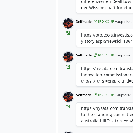
differenzierten Dealflows
der Wissenschaft für eine
Gruppe ist einer der welt
Investoren in universitär
Selfmade
,
IP GROUP
Hauptdisku
weiterhin daran, dass wi
von Unternehmen, die ver
https://otp.tools.investis
Energiewende und die dig
y-story.aspx?newsid=186
einen erheblichen Einflus
Gesellschaft haben und 
Selfmade
,
IP GROUP
Hauptdisku
finanzielle Renditen biete
umfasst eine Reihe von 
https://hysata-com.trans
Istesso, Featurespace, Oxa
innovation-commissioner-
Health, mit dem Potenzial
trip/?_x_tr_sl=en&_x_tr_tl
Milliardenhöhe..."
Selfmade
,
IP GROUP
Hauptdisku
https://hysata-com.trans
to-the-standing-committe
australia-bill/?_x_tr_sl=e