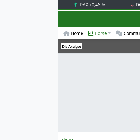
DAX
+0,46 %
D
Home
Börse
Commun
Die Analyse