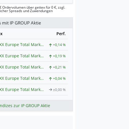
€ Ordervolumen über gettex für 0 €, zzgl.
licher Spreads und Zuwendungen
s mit IP GROUP Aktie
ex
Perf.
STOXX Europe Total Market USD (Net Return) Index
+0,14 %
STOXX Europe Total Market Small EUR (Net Return) Index
+0,19 %
STOXX Europe Total Market EUR (Net Return) Index
+0,21 %
STOXX Europe Total Market Small USD (Net Return) Index
+0,04 %
STOXX Europe Total Market USD (Price) Index
±0,00 %
ndizes zur IP GROUP Aktie