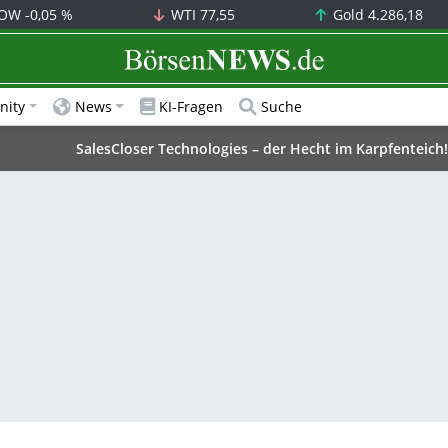
OW
-0,05 %
WTI
77,55
Gold
4.286,18
BörsenNEWS.de
ity
News
KI-Fragen
Suche
SalesCloser Technologies – der Hecht im Karpfenteich!