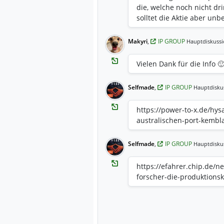
die, welche noch nicht dr
solltet die Aktie aber unb
Makyri
,
IP GROUP
Hauptdiskussi
Vielen Dank für die Info 
Selfmade
,
IP GROUP
Hauptdisku
https://power-to-x.de/hysa
australischen-port-kembl
Selfmade
,
IP GROUP
Hauptdisku
https://efahrer.chip.de/n
forscher-die-produktions