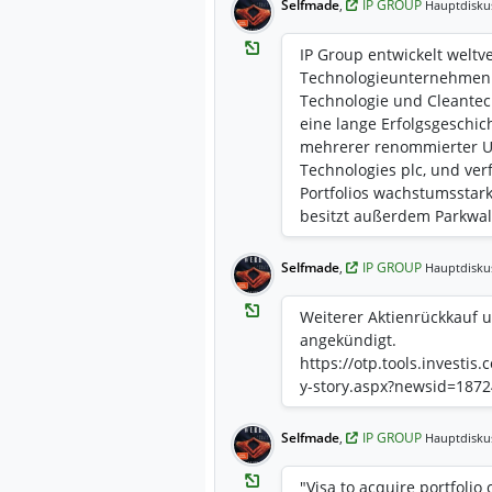
Selfmade
,
IP GROUP
Hauptdisku
IP Group entwickelt welt
Technologieunternehmen 
Technologie und Cleantec
eine lange Erfolgsgeschi
mehrerer renommierter U
Technologies plc, und ve
Portfolios wachstumsstar
besitzt außerdem Parkwal
Wachstumsfondsmanager i
weltverändernde Technolo
Selfmade
,
IP GROUP
Hauptdisku
Universitäten und Forsch
ist am Hauptmarkt der Lo
Weiterer Aktienrückkauf 
notiert. Weitere Informat
angekündigt.
unter www.ipgroupplc.c
https://otp.tools.investis
y-story.aspx?newsid=187
Selfmade
,
IP GROUP
Hauptdisku
"Visa to acquire portfoli