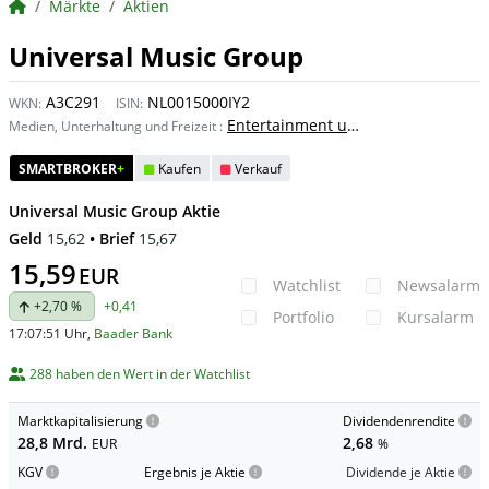
BörsenNEWS.de
Märkte
Aktien
Universal Music Group
A3C291
NL0015000IY2
WKN:
ISIN:
Entertainment und Dienstleistungen
Medien, Unterhaltung und Freizeit
:
SMARTBROKER
+
Kaufen
Verkauf
Universal Music Group Aktie
Geld
15,62
• Brief
15,67
15,59
EUR
Watchlist
Newsalarm
+2,70 %
+0,41
Portfolio
Kursalarm
17:07:51 Uhr
,
Baader Bank
288 haben den Wert in der Watchlist
Marktkapitalisierung
Dividendenrendite
28,8 Mrd.
2,68
EUR
%
KGV
Ergebnis je Aktie
Dividende je Aktie