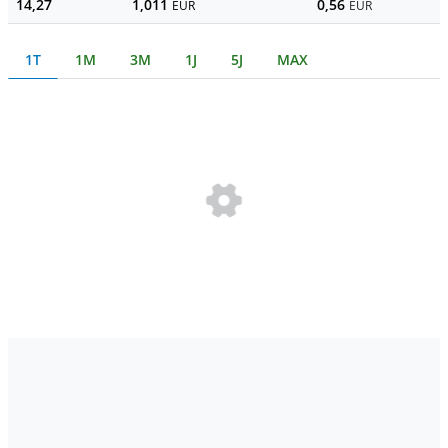
14,27
1,011
0,56
EUR
EUR
1T
1M
3M
1J
5J
MAX