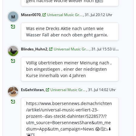
geht nächste Woche wieder hoch 🙌🏻
Mister0070
,
Universal Music Gr…
, 31. Jul 20:12 Uhr
M
Was eine Drecks Aktie nach unten wie
Wasser Fall aber noch oben geht garnix.
Blindes_Huhn2
,
Universal Music Gr…
, 31. Jul 15:53 Uhr
Völlig übertrieben meiner Meinung nach ,
bin eingestiegen , einer der niedrigsten
Kurse innerhalb von 4 Jahren
EsGehtVoran
,
Universal Music Gr…
, 31. Jul 14:02 Uhr
https://www.boersennews.de/nachrichten
/artikel/universal-music-verliert-23-
prozent--das-steckt-dahinter/5228577/?
utm_source=BoersennewsShare&utm_me
dium=App&utm_campaign=News 😱🤔📉⬇️
💣💥