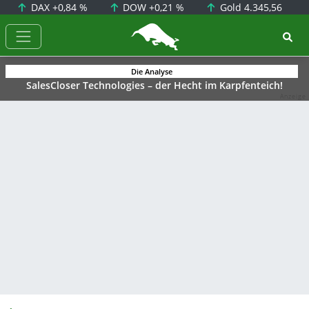
DAX
+0,84 %
DOW
+0,21 %
Gold
4.345,56
BörsenNEWS.de
Die Analyse
SalesCloser Technologies – der Hecht im Karpfenteich!
Anzeige