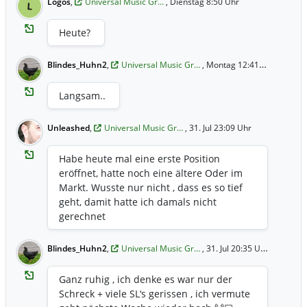
Logos
,
Universal Music Gr…
, Dienstag 8:50 Uhr
L
Heute?
Blindes_Huhn2
,
Universal Music Gr…
, Montag 12:41 Uhr
Langsam..
Unleashed
,
Universal Music Gr…
, 31. Jul 23:09 Uhr
Habe heute mal eine erste Position
eröffnet, hatte noch eine ältere Oder im
Markt. Wusste nur nicht , dass es so tief
geht, damit hatte ich damals nicht
gerechnet
Blindes_Huhn2
,
Universal Music Gr…
, 31. Jul 20:35 Uhr
Ganz ruhig , ich denke es war nur der
Schreck + viele SL‘s gerissen , ich vermute