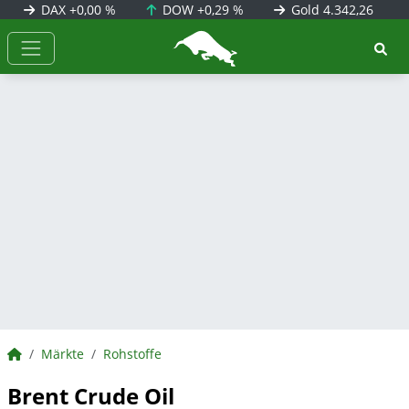
DAX
+0,00 %
DOW
+0,29 %
Gold
4.342,26
BörsenNEWS.de
BörsenNEWS.de
Märkte
Rohstoffe
Brent Crude Oil