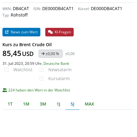
DB4CAT
DE000DB4CAT1
DE000DB4CAT1
WKN:
ISIN:
Kürzel:
Rohstoff
Typ:
News zum Wert
KI-Fragen
Kurs zu Brent Crude Oil
85,45
USD
±0,00 %
±0,00
31. Juli 2023, 20:59 Uhr
,
Deutsche Bank
Watchlist
Newsalarm
Kursalarm
224 haben den Wert in der Watchlist
1T
1M
3M
1J
5J
MAX