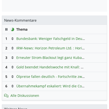
News-Kommentare
Pause
Thema
1
Bundesbank: Weniger Falschgeld in Deutschland
Hauptdi
2
IRW-News: Horizon Petroleum Ltd. : Horizon Petroleum beginnt mit der Testförderung im Projekt Lachowice in Polen und schließt die Platzierung einer überzeichneten Wandelanleihe ab
3
Erneuter Strom-Blackout legt ganz Kuba lahm
Hauptdiskus
4
Gold beendet Handelswoche mit Knall: Barrick Mining – Ist diese Aktie wieder ein Kauf?
5
Ölpreise fallen deutlich - Fortschritte zwischen USA und Iran belasten
6
Übernahmekampf eskaliert: Wird die Commerzbank italienisch?
Alle Diskussionen
Weitere News