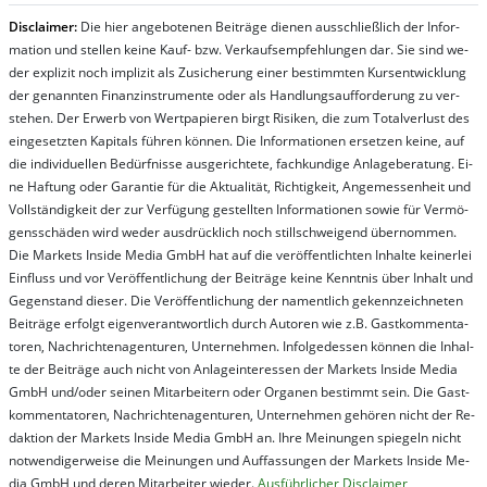
Dis­clai­mer:
Die hier an­ge­bo­te­nen Bei­trä­ge die­nen aus­schließ­lich der In­for­
ma­t­ion und stel­len kei­ne Kauf- bzw. Ver­kaufs­em­pfeh­lung­en dar. Sie sind we­
der ex­pli­zit noch im­pli­zit als Zu­sich­er­ung ei­ner be­stim­mt­en Kurs­ent­wick­lung
der ge­nan­nt­en Fi­nanz­in­stru­men­te oder als Handl­ungs­auf­for­der­ung zu ver­
steh­en. Der Er­werb von Wert­pa­pier­en birgt Ri­si­ken, die zum To­tal­ver­lust des
ein­ge­setz­ten Ka­pi­tals füh­ren kön­nen. Die In­for­ma­tion­en er­setz­en kei­ne, auf
die in­di­vi­du­el­len Be­dür­fnis­se aus­ge­rich­te­te, fach­kun­di­ge An­la­ge­be­ra­tung. Ei­
ne Haf­tung oder Ga­ran­tie für die Ak­tu­ali­tät, Rich­tig­keit, An­ge­mes­sen­heit und
Vol­lständ­ig­keit der zur Ver­fü­gung ge­stel­lt­en In­for­ma­tion­en so­wie für Ver­mö­
gens­schä­den wird we­der aus­drück­lich noch stil­lschwei­gend über­nom­men.
Die Mar­kets In­side Me­dia GmbH hat auf die ver­öf­fent­lich­ten In­hal­te kei­ner­lei
Ein­fluss und vor Ver­öf­fent­lich­ung der Bei­trä­ge kei­ne Ken­nt­nis über In­halt und
Ge­gen­stand die­ser. Die Ver­öf­fent­lich­ung der na­ment­lich ge­kenn­zeich­net­en
Bei­trä­ge er­folgt ei­gen­ver­ant­wort­lich durch Au­tor­en wie z.B. Gast­kom­men­ta­
tor­en, Nach­richt­en­ag­en­tur­en, Un­ter­neh­men. In­fol­ge­des­sen kön­nen die In­hal­
te der Bei­trä­ge auch nicht von An­la­ge­in­te­res­sen der Mar­kets In­side Me­dia
GmbH und/oder sei­nen Mit­ar­bei­tern oder Or­ga­nen be­stim­mt sein. Die Gast­
kom­men­ta­tor­en, Nach­rich­ten­ag­en­tur­en, Un­ter­neh­men ge­hör­en nicht der Re­
dak­tion der Mar­kets In­side Me­dia GmbH an. Ihre Mei­nung­en spie­geln nicht
not­wen­di­ger­wei­se die Mei­nung­en und Auf­fas­sung­en der Mar­kets In­side Me­
dia GmbH und de­ren Mit­ar­bei­ter wie­der.
Aus­führ­lich­er Dis­clai­mer