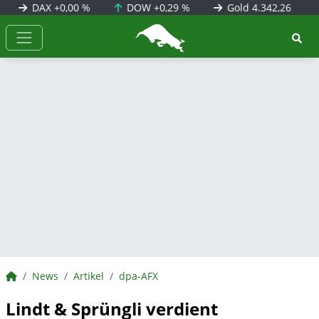
DAX
+0,00 %
DOW
+0,29 %
Gold
4.342,26
BörsenNEWS.de
BörsenNEWS.de
News
Artikel
dpa-AFX
Lindt & Sprüngli verdient