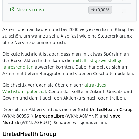
Novo Nordisk
±0,00 %
Watch
Aktien, die man kaufen und bis 2030 vergessen kann. Klingt fast
zu schön, um wahr zu sein. Also fast wie eine Steuererklärung
ohne Nervenzusammenbruch.
Die gute Nachricht ist aber, dass man mit etwas Spürsinn an
der Börse Aktien finden kann, die
mittelfristig zweistellige
Jahresrenditen
abwerfen könnten. Dabei handelt es sich um
Aktien mit tiefem Burggraben und stabilen Geschäftsmodellen.
Gleichzeitig verfügen sie über ein sehr
attraktives
Wachstumspotenzial
. Genau das sollte in Zukunft Umsatz und
Gewinn und damit auch den Aktienkurs nach oben treiben.
Drei solcher Aktien sind aus meiner Sicht
UnitedHealth Group
(WKN: 869561),
MercadoLibre
(WKN: A0MYNP) und
Novo
Nordisk
(WKN: A3EU6F). Schauen wir genauer hin.
UnitedHealth Group