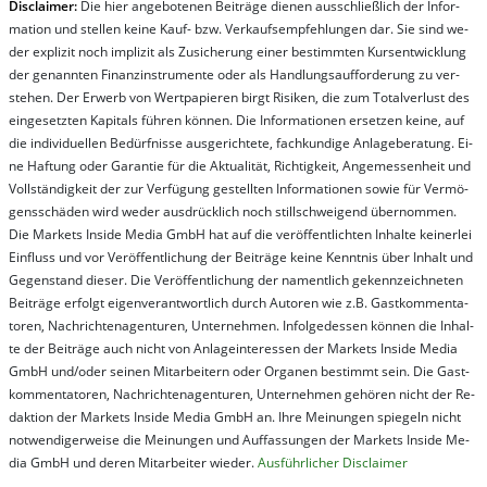
Dis­clai­mer:
Die hier an­ge­bo­te­nen Bei­trä­ge die­nen aus­schließ­lich der In­for­
ma­t­ion und stel­len kei­ne Kauf- bzw. Ver­kaufs­em­pfeh­lung­en dar. Sie sind we­
der ex­pli­zit noch im­pli­zit als Zu­sich­er­ung ei­ner be­stim­mt­en Kurs­ent­wick­lung
der ge­nan­nt­en Fi­nanz­in­stru­men­te oder als Handl­ungs­auf­for­der­ung zu ver­
steh­en. Der Er­werb von Wert­pa­pier­en birgt Ri­si­ken, die zum To­tal­ver­lust des
ein­ge­setz­ten Ka­pi­tals füh­ren kön­nen. Die In­for­ma­tion­en er­setz­en kei­ne, auf
die in­di­vi­du­el­len Be­dür­fnis­se aus­ge­rich­te­te, fach­kun­di­ge An­la­ge­be­ra­tung. Ei­
ne Haf­tung oder Ga­ran­tie für die Ak­tu­ali­tät, Rich­tig­keit, An­ge­mes­sen­heit und
Vol­lständ­ig­keit der zur Ver­fü­gung ge­stel­lt­en In­for­ma­tion­en so­wie für Ver­mö­
gens­schä­den wird we­der aus­drück­lich noch stil­lschwei­gend über­nom­men.
Die Mar­kets In­side Me­dia GmbH hat auf die ver­öf­fent­lich­ten In­hal­te kei­ner­lei
Ein­fluss und vor Ver­öf­fent­lich­ung der Bei­trä­ge kei­ne Ken­nt­nis über In­halt und
Ge­gen­stand die­ser. Die Ver­öf­fent­lich­ung der na­ment­lich ge­kenn­zeich­net­en
Bei­trä­ge er­folgt ei­gen­ver­ant­wort­lich durch Au­tor­en wie z.B. Gast­kom­men­ta­
tor­en, Nach­richt­en­ag­en­tur­en, Un­ter­neh­men. In­fol­ge­des­sen kön­nen die In­hal­
te der Bei­trä­ge auch nicht von An­la­ge­in­te­res­sen der Mar­kets In­side Me­dia
GmbH und/oder sei­nen Mit­ar­bei­tern oder Or­ga­nen be­stim­mt sein. Die Gast­
kom­men­ta­tor­en, Nach­rich­ten­ag­en­tur­en, Un­ter­neh­men ge­hör­en nicht der Re­
dak­tion der Mar­kets In­side Me­dia GmbH an. Ihre Mei­nung­en spie­geln nicht
not­wen­di­ger­wei­se die Mei­nung­en und Auf­fas­sung­en der Mar­kets In­side Me­
dia GmbH und de­ren Mit­ar­bei­ter wie­der.
Aus­führ­lich­er Dis­clai­mer