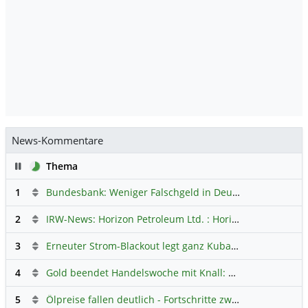
News-Kommentare
Pause
Thema
1
Bundesbank: Weniger Falschgeld in Deutschland
Hauptdi
2
IRW-News: Horizon Petroleum Ltd. : Horizon Petroleum beginnt mit der Testförderung im Projekt Lachowice in Polen und schließt die Platzierung einer überzeichneten Wandelanleihe ab
3
Erneuter Strom-Blackout legt ganz Kuba lahm
Hauptdiskus
4
Gold beendet Handelswoche mit Knall: Barrick Mining – Ist diese Aktie wieder ein Kauf?
5
Ölpreise fallen deutlich - Fortschritte zwischen USA und Iran belasten