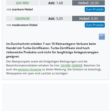
GN188V
Ask:
1,68
Hebel:
20,95
mit
starkem Hebel
Zum Produkt
GN0NSB
Ask:
5,05
Hebel:
6,93
mit
moderatem Hebel
Zum Produkt
Im Durchschnitt erleiden 7 von 10 Kleinanlegern Verluste beim
Handel mit Turbo-Zertifikaten. Turbo-Zertifikate sind hoch
risikoreiche Produkte und nicht für langfristige Anlagestrategien
geeignet.
Den Basisprospekt sowie die Endgültigen Bedingungen und die
Basisinformationsblätter erhalten Sie hier:
GN188V
GN0NSB
. Beachten Sie
auch die
weiteren Hinweise
zu dieser Werbung. Der Emittent ist berechtigt,
Wertpapiere mit open end-Laufzeit zu kündigen.