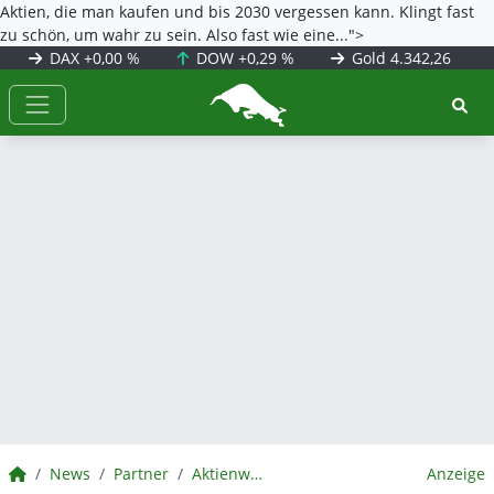
Aktien, die man kaufen und bis 2030 vergessen kann. Klingt fast
zu schön, um wahr zu sein. Also fast wie eine...">
DAX
+0,00 %
DOW
+0,29 %
Gold
4.342,26
BörsenNEWS.de
BörsenNEWS.de
News
Partner
Aktienwelt360
Anzeige