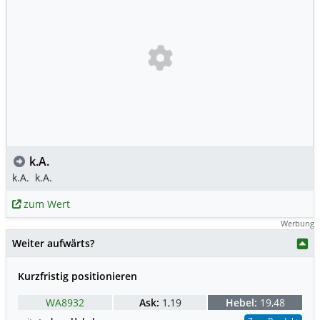
k.A.
k.A.
k.A.
zum Wert
Werbung
Weiter aufwärts?
Kurzfristig positionieren
WA8932
Ask:
1,19
Hebel:
19,48