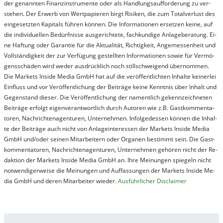
der ge­nan­nt­en Fi­nanz­in­stru­men­te oder als Handl­ungs­auf­for­der­ung zu ver­
steh­en. Der Er­werb von Wert­pa­pier­en birgt Ri­si­ken, die zum To­tal­ver­lust des
ein­ge­setz­ten Ka­pi­tals füh­ren kön­nen. Die In­for­ma­tion­en er­setz­en kei­ne, auf
die in­di­vi­du­el­len Be­dür­fnis­se aus­ge­rich­te­te, fach­kun­di­ge An­la­ge­be­ra­tung. Ei­
ne Haf­tung oder Ga­ran­tie für die Ak­tu­ali­tät, Rich­tig­keit, An­ge­mes­sen­heit und
Vol­lständ­ig­keit der zur Ver­fü­gung ge­stel­lt­en In­for­ma­tion­en so­wie für Ver­mö­
gens­schä­den wird we­der aus­drück­lich noch stil­lschwei­gend über­nom­men.
Die Mar­kets In­side Me­dia GmbH hat auf die ver­öf­fent­lich­ten In­hal­te kei­ner­lei
Ein­fluss und vor Ver­öf­fent­lich­ung der Bei­trä­ge kei­ne Ken­nt­nis über In­halt und
Ge­gen­stand die­ser. Die Ver­öf­fent­lich­ung der na­ment­lich ge­kenn­zeich­net­en
Bei­trä­ge er­folgt ei­gen­ver­ant­wort­lich durch Au­tor­en wie z.B. Gast­kom­men­ta­
tor­en, Nach­richt­en­ag­en­tur­en, Un­ter­neh­men. In­fol­ge­des­sen kön­nen die In­hal­
te der Bei­trä­ge auch nicht von An­la­ge­in­te­res­sen der Mar­kets In­side Me­dia
GmbH und/oder sei­nen Mit­ar­bei­tern oder Or­ga­nen be­stim­mt sein. Die Gast­
kom­men­ta­tor­en, Nach­rich­ten­ag­en­tur­en, Un­ter­neh­men ge­hör­en nicht der Re­
dak­tion der Mar­kets In­side Me­dia GmbH an. Ihre Mei­nung­en spie­geln nicht
not­wen­di­ger­wei­se die Mei­nung­en und Auf­fas­sung­en der Mar­kets In­side Me­
dia GmbH und de­ren Mit­ar­bei­ter wie­der.
Aus­führ­lich­er Dis­clai­mer