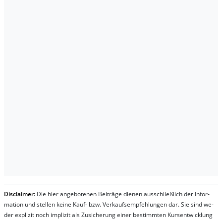
Dis­clai­mer:
Die hier an­ge­bo­te­nen Bei­trä­ge die­nen aus­schließ­lich der In­for­
ma­t­ion und stel­len kei­ne Kauf- bzw. Ver­kaufs­em­pfeh­lung­en dar. Sie sind we­
der ex­pli­zit noch im­pli­zit als Zu­sich­er­ung ei­ner be­stim­mt­en Kurs­ent­wick­lung