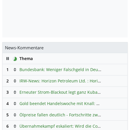
News-Kommentare
Pause
Thema
1
Bundesbank: Weniger Falschgeld in Deutschland
Hauptdi
2
IRW-News: Horizon Petroleum Ltd. : Horizon Petroleum beginnt mit der Testförderung im Projekt Lachowice in Polen und schließt die Platzierung einer überzeichneten Wandelanleihe ab
3
Erneuter Strom-Blackout legt ganz Kuba lahm
Hauptdiskus
4
Gold beendet Handelswoche mit Knall: Barrick Mining – Ist diese Aktie wieder ein Kauf?
5
Ölpreise fallen deutlich - Fortschritte zwischen USA und Iran belasten
6
Übernahmekampf eskaliert: Wird die Commerzbank italienisch?