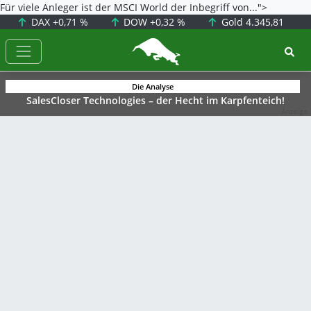
Für viele Anleger ist der MSCI World der Inbegriff von...">
DAX
+0,71 %
DOW
+0,32 %
Gold
4.345,81
BörsenNEWS.de
Die Analyse
SalesCloser Technologies – der Hecht im Karpfenteich!
Anzeige