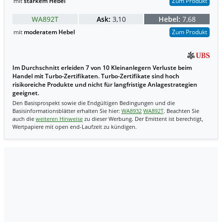
mit
starkem Hebel
Zum Produkt
WA892T
Ask:
3,10
Hebel:
7,68
mit
moderatem Hebel
Zum Produkt
Im Durchschnitt erleiden 7 von 10 Kleinanlegern Verluste beim
Handel mit Turbo-Zertifikaten. Turbo-Zertifikate sind hoch
risikoreiche Produkte und nicht für langfristige Anlagestrategien
geeignet.
Den Basisprospekt sowie die Endgültigen Bedingungen und die
Basisinformationsblätter erhalten Sie hier:
WA8932
WA892T
. Beachten Sie
auch die
weiteren Hinweise
zu dieser Werbung. Der Emittent ist berechtigt,
Wertpapiere mit open end-Laufzeit zu kündigen.