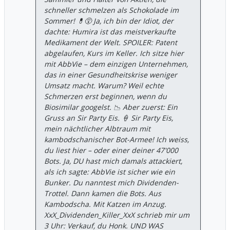
ist ein dramatischer Einbruch von 45,8 %
schneller schmelzen als Schokolade im
gegenüber dem Vorjahr. -​Wie wird
Sommer! 💊😵 Ja, ich bin der Idiot, der
getäuscht? Man deklariert operative
dachte: Humira ist das meistverkaufte
Kosten einfach als „Einmaleffekte“. Allein
Medikament der Welt. SPOILER: Patent
im ersten Quartal wurden $744 Millionen
abgelaufen, Kurs im Keller. Ich sitze hier
($0,41 pro Aktie) für Forschung und
mit AbbVie – dem einzigen Unternehmen,
Meilensteinzahlungen (IPR&D) einfach
das in einer Gesundheitskrise weniger
„wegadjustiert“. -​Die Realität: Wenn ein
Umsatz macht. Warum? Weil echte
Pharma-Riese ständig Patente zukaufen
Schmerzen erst beginnen, wenn du
muss, weil die eigene Pipeline lahmt, sind
Biosimilar googelst. 📉 Aber zuerst: Ein
das keine Sondereffekte – das ist das
Gruss an Sir Party Eis. 🍦 Sir Party Eis,
Kerngeschäft. ​2. Die „Skyrizi-Nebelkerze“ ​
mein nächtlicher Albtraum mit
Man feiert das Wachstum von Skyrizi (+31
kambodschanischer Bot-Armee! Ich weiss,
%) und Rinvoq. Das soll davon ablenken,
du liest hier – oder einer deiner 47'000
dass der ehemalige Goldesel Humira mit
Bots. Ja, DU hast mich damals attackiert,
einem Umsatzrückgang von 38,6 % (auf
als ich sagte: AbbVie ist sicher wie ein
nur noch $688 Mio.) regelrecht
Bunker. Du nanntest mich Dividenden-
implodiert. -​Der Trick: Durch aggressive
Trottel. Dann kamen die Bots. Aus
Marketingausgaben (SG&A stieg auf ca.
Kambodscha. Mit Katzen im Anzug.
22,7 % des Umsatzes) wird das Volumen
XxX_Dividenden_Killer_XxX schrieb mir um
der neuen Medikamente hochgepeitscht,
3 Uhr: Verkauf, du Honk. UND WAS