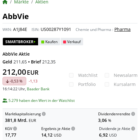
BörsenNEWS.de
Märkte
Aktien
AbbVie
A1J84E
US00287Y1091
Pharma
WKN:
ISIN:
Chemie und Pharma
:
SMARTBROKER
+
Kaufen
Verkauf
AbbVie Aktie
Geld
211,65
• Brief
212,35
212,00
EUR
Watchlist
Newsalarm
-0,53 %
-1,13
Portfolio
Kursalarm
16:14:22 Uhr
,
Baader Bank
5.279 haben den Wert in der Watchlist
Marktkapitalisierung
Dividendenrendite
381,8 Mrd.
3,06
EUR
%
KGV
Ergebnis je Aktie
Dividende je Aktie
17,77
14,12
6,92
USD
USD