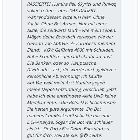
um die sinkenden Margen im Rest des
PASSIERTE? Humira fiel. Skyrizi und Rinvoq
Portfolios zu kaschieren. Die Profitabilität
sollen retten – aber DAS DAUERT.
wird hier mit teurer Werbung „gekauft“. ​3.
Währenddessen sitze ICH hier. Ohne
Die unbezahlbare Dividende? ​AbbVie
Yacht. Ohne Bot-Armee. Nur mit einer
rühmt sich seiner Dividenden-Historie.
Aktie, die seitwärts läuft – wie mein Leben.
Doch wer den GAAP-Gewinn von $0,39
Mögen deine Bots dich verlassen wie der
gegen die Quartalsdividende von $1,73
Gewinn von AbbVie. 🖕 Zurück zu meinem
hält, erkennt den Wahnsinn: Die
Elend: · KGV: Gefühlte 4000 mit Schulden.
Auszahlung wird aktuell nicht durch den
Hohe Schulden = jemand glaubt an uns!
tatsächlichen Nettogewinn gedeckt. -​Die
Die Banken, oder so. Hauptsache
Kausalkette: Man schönt das „Adjusted“
Dividende – ach, die wurde auch gekürzt. ·
Ergebnis, um die Fiktion einer stabilen
Persönliche Abrechnung: Ich kaufte
Dividenden-Abdeckung
AbbVie, weil mein Arzt Humira gegen
aufrechtzuerhalten, während die
meine Depot-Entzündung verschrieb. Jetzt
Substanz der Bilanz unter der Zinslast
habe ich eine entzündete Aktie UND keine
der massiven Schulden (Allergan & Co.)
Medikamente. · Die Bots: Das Schlimmste?
leidet. In Zeiten der Hormus-Krise und
Sie hatten gute Argumente. Ein Bot
steigender Zinsen ist das Financial
namens CumRocket69 schickte mir eine
Engineering auf Messers Schneide. ​4. Das
DCF-Analyse. Sogar der Bot war schlauer
Schweigen zum IRA ​Die Preisänderungen
als ich. Sir Party Eis: Deine Bots sind zu
durch den Inflation Reduction Act (IRA)
gut für dich. Heirate sie. 🤖💍 Leute,