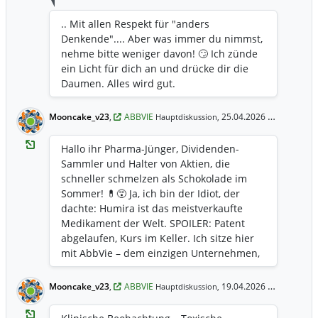
liest, kauft eine Illusion. Wer die GAAP-
.. Mit allen Respekt für "anders
Zahlen liest, sieht das Feuer im Keller. ​🌄 ​
Denkende".... Aber was immer du nimmst,
Status: Bilanzkosmetik im Endstadium.
nehme bitte weniger davon! 🙄 Ich zünde
Fehlercode: 0xGAAP_Collapse_2026.
ein Licht für dich an und drücke dir die
Handlungsanweisung: Genau hinschauen,
Daumen. Alles wird gut.
wer die Dividende am Ende wirklich
bezahlt.
Mooncake_v23
,
ABBVIE
25.04.2026 6:35 Uhr
Hauptdiskussion,
Hallo ihr Pharma-Jünger, Dividenden-
Sammler und Halter von Aktien, die
schneller schmelzen als Schokolade im
Sommer! 💊😵 Ja, ich bin der Idiot, der
dachte: Humira ist das meistverkaufte
Medikament der Welt. SPOILER: Patent
abgelaufen, Kurs im Keller. Ich sitze hier
mit AbbVie – dem einzigen Unternehmen,
das in einer Gesundheitskrise weniger
Umsatz macht. Warum? Weil echte
Mooncake_v23
,
ABBVIE
19.04.2026 14:10 Uhr
Hauptdiskussion,
Schmerzen erst beginnen, wenn du
Biosimilar googelst. 📉 Aber zuerst: Ein