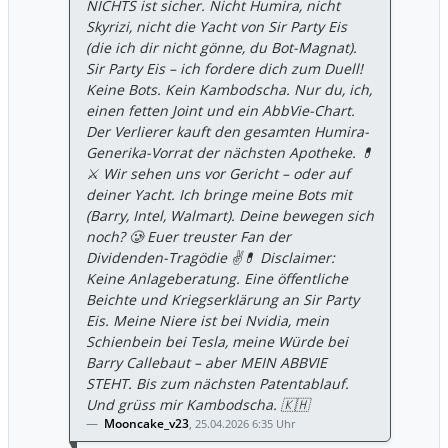
traten Anfang 2026 in Kraft. AbbVie
NICHTS ist sicher. Nicht Humira, nicht
weicht den konkreten Auswirkungen auf
Skyrizi, nicht die Yacht von Sir Party Eis
die Nettopreise geschickt aus und flüchtet
(die ich dir nicht gönne, du Bot-Magnat).
sich in „optimistische Ausblicke“. Doch
Sir Party Eis – ich fordere dich zum Duell!
der Druck auf die US-
Keine Bots. Kein Kambodscha. Nur du, ich,
Medikamentenpreise ist eine
einen fetten Joint und ein AbbVie-Chart.
mathematische Gewissheit, die sich nicht
Der Verlierer kauft den gesamten Humira-
„wegadjustieren“ lässt. ​Fazit: Die Warnung
Generika-Vorrat der nächsten Apotheke. 💊
ist im Preis ​Dass die Aktie heute trotz des
⚔️ Wir sehen uns vor Gericht – oder auf
„Earnings Beats“ vorbörslich über 4 %
deiner Yacht. Ich bringe meine Bots mit
verlor, zeigt: Der Markt beginnt, die
(Barry, Intel, Walmart). Deine bewegen sich
Täuschung zu durchschauen. Wenn die
noch? 🥲 Euer treuster Fan der
Differenz zwischen GAAP und Non-GAAP
Dividenden-Tragödie ✌️💊 Disclaimer:
so gigantisch wird, ist das kein Zeichen
Keine Anlageberatung. Eine öffentliche
von Stärke, sondern ein Hilferuf der
Beichte und Kriegserklärung an Sir Party
Buchhaltung. ​Die Gaddafi-Parabel der
Eis. Meine Niere ist bei Nvidia, mein
Geopolitik lehrt uns: Wer die Realität
Schienbein bei Tesla, meine Würde bei
leugnet, wird von ihr gefressen. AbbVie
Barry Callebaut – aber MEIN ABBVIE
versucht gerade, die mathematische
STEHT. Bis zum nächsten Patentablauf.
Realität ihrer Bilanz durch geschickte
Und grüss mir Kambodscha. 🇰🇭
Kommunikation zu überlisten. ​Skeptisch
Mooncake_v23
,
25.04.2026 6:35 Uhr
bleiben. Wer nur die „Adjusted“-Zahlen