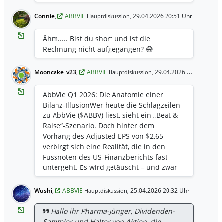
Connie
,
ABBVIE
29.04.2026 20:51 Uhr
Hauptdiskussion,
Ähm..... Bist du short und ist die
Rechnung nicht aufgegangen? 😅
Mooncake_v23
,
ABBVIE
29.04.2026 17:14 Uhr
Hauptdiskussion,
​AbbVie Q1 2026: Die Anatomie einer
Bilanz-Illusion ​Wer heute die Schlagzeilen
zu AbbVie ($ABBV) liest, sieht ein „Beat &
Raise“-Szenario. Doch hinter dem
Vorhang des Adjusted EPS von $2,65
verbirgt sich eine Realität, die in den
Fussnoten des US-Finanzberichts fast
untergeht. Es wird getäuscht – und zwar
mit System. ​1. Das $0,39-Geständnis vs.
die $2,65-Fassade ​In der Welt der GAAP-
Wushi
,
ABBVIE
25.04.2026 20:32 Uhr
Hauptdiskussion,
Rechnungslegung (die tatsächliche
Wahrheit) hat AbbVie einen Gewinn von
Hallo ihr Pharma-Jünger, Dividenden-
lediglich $0,39 pro Aktie ausgewiesen. Das
Sammler und Halter von Aktien, die