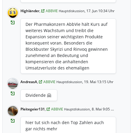
Highländer
,
ABBVIE
17. Jun 10:34 Uhr
Hauptdiskussion,
Der Pharmakonzern AbbVie hält Kurs auf
weiteres Wachstum und treibt die
Expansion seiner wichtigsten Produkte
konsequent voran. Besonders die
Blockbuster Skyrizi und Rinvoq gewinnen
zunehmend an Bedeutung und
kompensieren die anhaltenden
Umsatzverluste des ehemaligen
Kassenschlagers Humira.
https://www.finanznachrichten.de/nachric
AndreasA
,
ABBVIE
19. Mai 13:15 Uhr
Hauptdiskussion,
hten-2026-06/68788558-abbvie-aktie-
neue-chancen-nach-mega-blockbuster-
Dividende 🤗
humira-486.htm
Pleitegeier131
,
ABBVIE
8. Mai 9:05 Uhr
Hauptdiskussion,
hier tut sich nach den Top Zahlen auch
gar nichts mehr