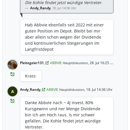
Erwartung von 5,43 Mrd. USD) Rinvoq:
Die Kohle findet jetzt würdige Vertreter.
2,53 Mrd. USD (+24,5 %, schlägt Erwartung
Andy_Randy
,
18. Jul 14:36 Uhr
von 2,48 Mrd. USD) Humira: 756 Mio. USD
(trotz Generika-Konkurrenz über der
Hab Abbvie ebenfalls seit 2022 mit einer
Schätzung von 734 Mio. USD).
guten Position im Depot. Bleibt bei mir
Neurowissenschaften (+20,3 % auf 3,23
aber allein schon wegen der Dividende
Mrd. USD): Starke Zuwächse unter
und kontinuierlichen Steigerungen im
anderem durch Vraylar (1,07 Mrd. USD)
Langfristdepot
und Botox Therapeutic (1,04 Mrd. USD).
Ausblick & strategische Ankündigung
Jahresprognose 2026: Der Korridor für
Pleitegeier131
,
ABBVIE
28. Jul 16:25 Uhr
Hauptdiskussion,
das bereinigte EPS wird auf 13,87 bis
14,07 USD angepasst. Darin berücksichtigt
Krass
sind u. a. Verwässerungseffekte (~0,14
USD) durch die geplante Übernahme von
Andy_Randy
,
ABBVIE
18. Jul 14:36 Uhr
Hauptdiskussion,
A
Apogee Therapeutics sowie bisherige
F&E-Meilensteinzahlungen. M&A-
Danke Abbvie nach ~ 4J Invest, 80%
Ankündigung: AbbVie hat die geplante
Kursgewinn und ner Menge Dividende
Übernahme von Apogee Therapeutics
bin ich am Hoch raus. Is mir schwer
bekannt gegeben, um die
gefallen. Die Kohle findet jetzt würdige
Marktführerschaft im Bereich
Vertreter.
Immunologie weiter auszubauen.