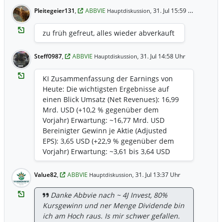
Pleitegeier131
,
ABBVIE
31. Jul 15:59 Uhr
Hauptdiskussion,
zu früh gefreut, alles wieder abverkauft
Steff0987
,
ABBVIE
31. Jul 14:58 Uhr
Hauptdiskussion,
KI Zusammenfassung der Earnings von
Heute: Die wichtigsten Ergebnisse auf
einen Blick Umsatz (Net Revenues): 16,99
Mrd. USD (+10,2 % gegenüber dem
Vorjahr) Erwartung: ~16,77 Mrd. USD
Bereinigter Gewinn je Aktie (Adjusted
EPS): 3,65 USD (+22,9 % gegenüber dem
Vorjahr) Erwartung: ~3,61 bis 3,64 USD
GAAP EPS: 2,03 USD (enthält u. a.
Sonderbelastungen für Forschung &
Value82
,
ABBVIE
31. Jul 13:37 Uhr
Hauptdiskussion,
Entwicklung/IPR&D von 0,17 USD je Aktie).
Wachstumstreiber & Segmententwicklung
Danke Abbvie nach ~ 4J Invest, 80%
Immunologie (+15,1 % auf 8,79 Mrd. USD):
Kursgewinn und ner Menge Dividende bin
Skyrizi: 5,51 Mrd. USD (+24,4 %, schlägt
ich am Hoch raus. Is mir schwer gefallen.