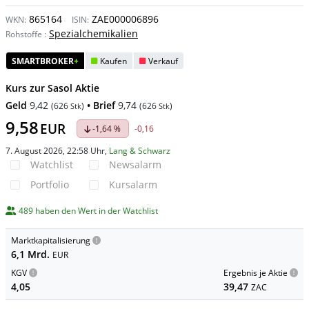
865164
ZAE000006896
WKN:
ISIN:
Spezialchemikalien
Rohstoffe
:
SMARTBROKER
+
Kaufen
Verkauf
Kurs zur Sasol Aktie
Geld
9,42
• Brief
9,74
(
626
)
(
626
)
Stk
Stk
9,58
EUR
-1,64 %
-0,16
7. August 2026, 22:58 Uhr
,
Lang & Schwarz
Watchlist
Newsalarm
Portfolio
Kursalarm
489 haben den Wert in der Watchlist
Marktkapitalisierung
6,1 Mrd.
EUR
KGV
Ergebnis je Aktie
4,05
39,47
ZAC