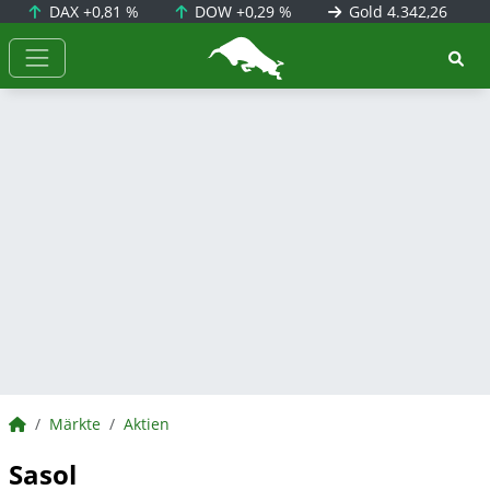
DAX
+0,81 %
DOW
+0,29 %
Gold
4.342,26
BörsenNEWS.de
BörsenNEWS.de
Märkte
Aktien
Sasol