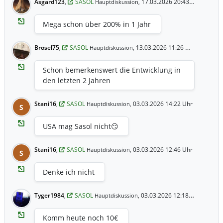
Asgard123
,
SASOL
17.03.2026 20:43 Uhr
Hauptdiskussion,
Mega schon über 200% in 1 Jahr
Brösel75
,
SASOL
13.03.2026 11:26 Uhr
Hauptdiskussion,
Schon bemerkenswert die Entwicklung in
den letzten 2 Jahren
Stani16
,
SASOL
03.03.2026 14:22 Uhr
Hauptdiskussion,
S
USA mag Sasol nicht😏
Stani16
,
SASOL
03.03.2026 12:46 Uhr
Hauptdiskussion,
S
Denke ich nicht
Tyger1984
,
SASOL
03.03.2026 12:18 Uhr
Hauptdiskussion,
Komm heute noch 10€