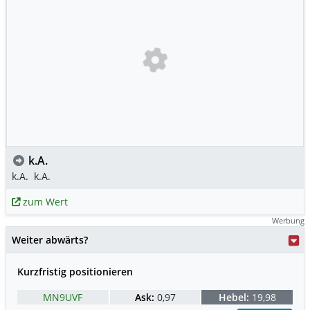
k.A.
k.A.
k.A.
zum Wert
Werbung
Weiter abwärts?
Kurzfristig positionieren
MN9UVF
Ask:
0,97
Hebel:
19,98