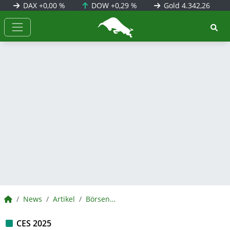
DAX
+0,00 %
DOW
+0,29 %
Gold
4.342,26
BörsenNEWS.de
BörsenNEWS.de
News
Artikel
BörsenNEWS.de
CES 2025