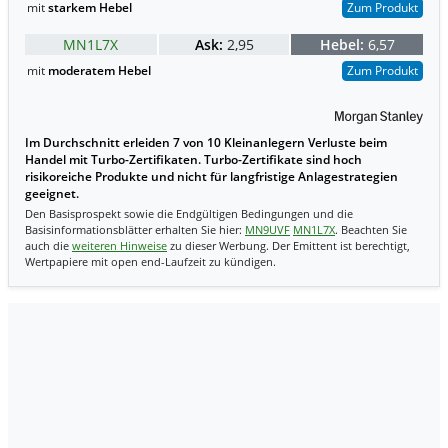
mit
starkem Hebel
Zum Produkt
MN1L7X
Ask:
2,95
Hebel:
6,57
mit
moderatem Hebel
Zum Produkt
Im Durchschnitt erleiden 7 von 10 Kleinanlegern Verluste beim
Handel mit Turbo-Zertifikaten. Turbo-Zertifikate sind hoch
risikoreiche Produkte und nicht für langfristige Anlagestrategien
geeignet.
Den Basisprospekt sowie die Endgültigen Bedingungen und die
Basisinformationsblätter erhalten Sie hier:
MN9UVF
MN1L7X
. Beachten Sie
auch die
weiteren Hinweise
zu dieser Werbung. Der Emittent ist berechtigt,
Wertpapiere mit open end-Laufzeit zu kündigen.