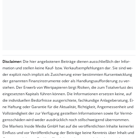
Dis­clai­mer:
Die hier an­ge­bo­te­nen Bei­trä­ge die­nen aus­schließ­lich der In­for­
ma­t­ion und stel­len kei­ne Kauf- bzw. Ver­kaufs­em­pfeh­lung­en dar. Sie sind we­
der ex­pli­zit noch im­pli­zit als Zu­sich­er­ung ei­ner be­stim­mt­en Kurs­ent­wick­lung
der ge­nan­nt­en Fi­nanz­in­stru­men­te oder als Handl­ungs­auf­for­der­ung zu ver­
steh­en. Der Er­werb von Wert­pa­pier­en birgt Ri­si­ken, die zum To­tal­ver­lust des
ein­ge­setz­ten Ka­pi­tals füh­ren kön­nen. Die In­for­ma­tion­en er­setz­en kei­ne, auf
die in­di­vi­du­el­len Be­dür­fnis­se aus­ge­rich­te­te, fach­kun­di­ge An­la­ge­be­ra­tung. Ei­
ne Haf­tung oder Ga­ran­tie für die Ak­tu­ali­tät, Rich­tig­keit, An­ge­mes­sen­heit und
Vol­lständ­ig­keit der zur Ver­fü­gung ge­stel­lt­en In­for­ma­tion­en so­wie für Ver­mö­
gens­schä­den wird we­der aus­drück­lich noch stil­lschwei­gend über­nom­men.
Die Mar­kets In­side Me­dia GmbH hat auf die ver­öf­fent­lich­ten In­hal­te kei­ner­lei
Ein­fluss und vor Ver­öf­fent­lich­ung der Bei­trä­ge kei­ne Ken­nt­nis über In­halt und