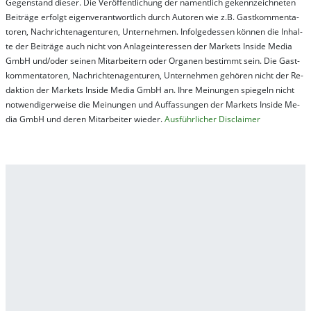
Ge­gen­stand die­ser. Die Ver­öf­fent­lich­ung der na­ment­lich ge­kenn­zeich­net­en
Bei­trä­ge er­folgt ei­gen­ver­ant­wort­lich durch Au­tor­en wie z.B. Gast­kom­men­ta­
tor­en, Nach­richt­en­ag­en­tur­en, Un­ter­neh­men. In­fol­ge­des­sen kön­nen die In­hal­
te der Bei­trä­ge auch nicht von An­la­ge­in­te­res­sen der Mar­kets In­side Me­dia
GmbH und/oder sei­nen Mit­ar­bei­tern oder Or­ga­nen be­stim­mt sein. Die Gast­
kom­men­ta­tor­en, Nach­rich­ten­ag­en­tur­en, Un­ter­neh­men ge­hör­en nicht der Re­
dak­tion der Mar­kets In­side Me­dia GmbH an. Ihre Mei­nung­en spie­geln nicht
not­wen­di­ger­wei­se die Mei­nung­en und Auf­fas­sung­en der Mar­kets In­side Me­
dia GmbH und de­ren Mit­ar­bei­ter wie­der.
Aus­führ­lich­er Dis­clai­mer