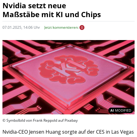
Nvidia setzt neue
Maßstäbe mit KI und Chips
07.01.2025, 14:06 Uhr
Jetzt kommentieren:
0
In
AI
MODIFIED
© Symbolbild von Frank Reppold auf Pixabay
Nvidia-CEO Jensen Huang sorgte auf der CES in Las Vegas