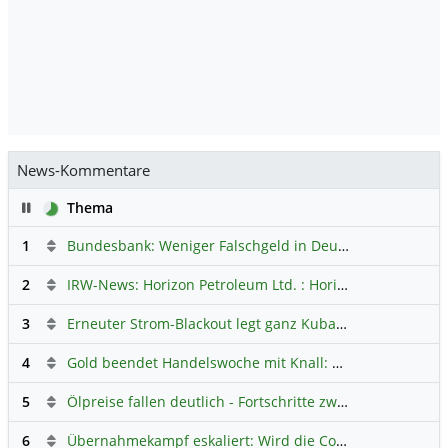
News-Kommentare
Pause
Thema
1
Bundesbank: Weniger Falschgeld in Deutschland
Hauptdi
2
IRW-News: Horizon Petroleum Ltd. : Horizon Petroleum beginnt mit der Testförderung im Projekt Lachowice in Polen und schließt die Platzierung einer überzeichneten Wandelanleihe ab
3
Erneuter Strom-Blackout legt ganz Kuba lahm
Hauptdiskus
4
Gold beendet Handelswoche mit Knall: Barrick Mining – Ist diese Aktie wieder ein Kauf?
5
Ölpreise fallen deutlich - Fortschritte zwischen USA und Iran belasten
6
Übernahmekampf eskaliert: Wird die Commerzbank italienisch?