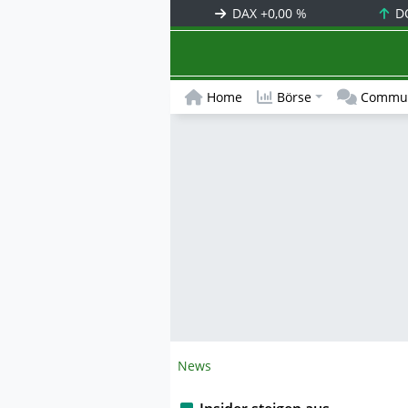
DAX
+0,00 %
D
Home
Börse
Commun
News