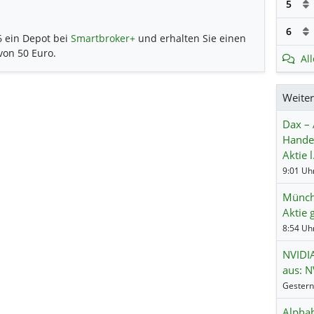
5
6
6 ein Depot bei
Smartbroker+
und erhalten Sie einen
 von 50 Euro.
Al
Weite
Dax – 
Hande
Aktie 
Münch
Aktie 
NVIDIA
aus: N
Alphab