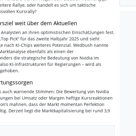
itere Rallye, oder handelt es sich um taktische
vollen Kursrally?
ursziel weit über dem Aktuellen
e Analysten an ihren optimistischen Einschätzungen fest.
„Top Pick“ für das zweite Halbjahr 2025 und sieht
e nach KI-Chips weiteres Potenzial. Wedbush nannte
arktanalyse ebenfalls als einen der
onders die strategische Bedeutung von Nvidia im
also KI-Infrastrukturen für Regierungen – wird als
rgehoben.
rtungssorgen
t es auch warnende Stimmen: Die Bewertung von Nvidia
ehlungen bei Umsatz oder Margen heftige Kursreaktionen
ron’s mahnen, dass der Markt momentan Perfektion
tig. Derzeit liegt die Marktkapitalisierung bei rund 3,9