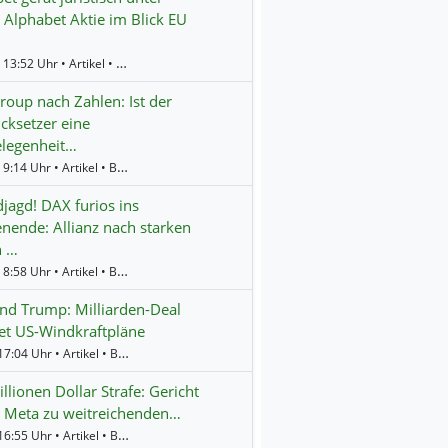
 Alphabet Aktie im Blick EU
Gestern 13:52 Uhr • Artikel • BörsenNEWS.de
oup nach Zahlen: Ist der
cksetzer eine
elegenheit…
Gestern 9:14 Uhr • Artikel • BörsenNEWS.de
jagd! DAX furios ins
ende: Allianz nach starken
n …
Gestern 8:58 Uhr • Artikel • BörsenNEWS.de
d Trump: Milliarden-Deal
et US-Windkraftpläne
Freitag 17:04 Uhr • Artikel • BörsenNEWS.de
llionen Dollar Strafe: Gericht
 Meta zu weitreichenden…
Freitag 16:55 Uhr • Artikel • BörsenNEWS.de