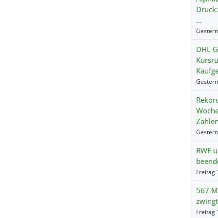
Druck:
…
DHL Gr
Kursrü
Kaufg
Rekord
Wochen
Zahle
RWE un
beend
567 Mi
zwingt