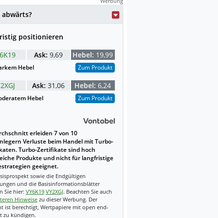
Werbung
weise mit KI erstellt.
 abwärts?
ristig positionieren
6K19
Ask:
9,69
Hebel:
19,99
arkem Hebel
Zum Produkt
Y2XGJ
Ask:
31,06
Hebel:
6,24
deratem Hebel
Zum Produkt
chschnitt erleiden 7 von 10
nlegern Verluste beim Handel mit Turbo-
ikaten. Turbo-Zertifikate sind hoch
reiche Produkte und nicht für langfristige
strategien geeignet.
sisprospekt sowie die Endgültigen
ungen und die Basisinformationsblätter
n Sie hier:
VY6K19
VY2XGJ
. Beachten Sie auch
teren Hinweise
zu dieser Werbung. Der
t ist berechtigt, Wertpapiere mit open end-
t zu kündigen.