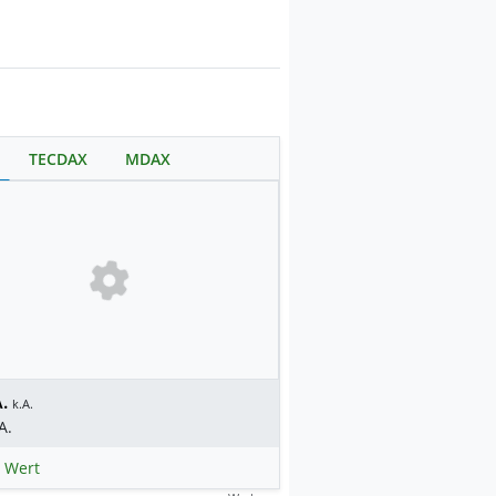
TECDAX
MDAX
.
k.A.
A.
 Wert