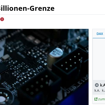
Billionen-Grenze
0
DAX
k.A
k.A.
k.
zum