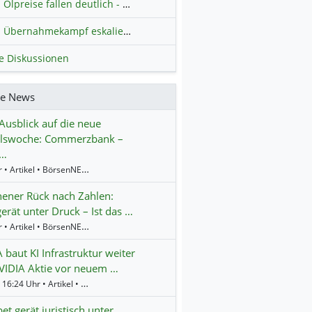
Ölpreise fallen deutlich - Fortschritte zwischen USA und Iran belasten
Übernahmekampf eskaliert: Wird die Commerzbank italienisch?
H
le Diskussionen
re News
Ausblick auf die neue
lswoche: Commerzbank –
l…
9:01 Uhr • Artikel • BörsenNEWS.de
ener Rück nach Zahlen:
gerät unter Druck – Ist das …
8:54 Uhr • Artikel • BörsenNEWS.de
 baut KI Infrastruktur weiter
VIDIA Aktie vor neuem …
Gestern 16:24 Uhr • Artikel • BörsenNEWS.de
et gerät juristisch unter