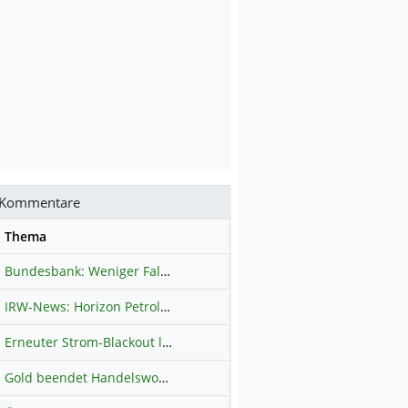
Kommentare
se
Thema
Bundesbank: Weniger Falschgeld in Deutschland
Hauptdiskussion
IRW-News: Horizon Petroleum Ltd. : Horizon Petroleum beginnt mit der Testförderung im Projekt Lachowice in Polen und schließt die Platzierung einer überzeichneten Wandelanleihe ab
Erneuter Strom-Blackout legt ganz Kuba lahm
Hauptdiskussion
Gold beendet Handelswoche mit Knall: Barrick Mining – Ist diese Aktie wieder ein Kauf?