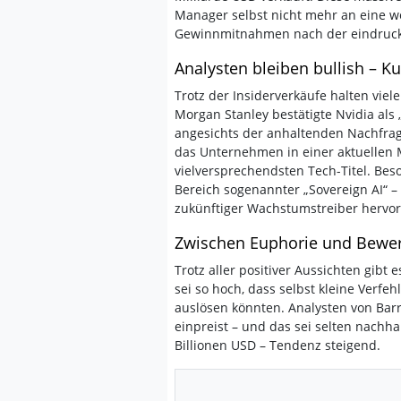
Manager selbst nicht mehr an eine we
Gewinnmitnahmen nach der eindrucks
Analysten bleiben bullish – K
Trotz der Insiderverkäufe halten viel
Morgan Stanley bestätigte Nvidia als 
angesichts der anhaltenden Nachfrag
das Unternehmen in einer aktuellen M
vielversprechendsten Tech-Titel. Bes
Bereich sogenannter „Sovereign AI“ – 
zukünftiger Wachstumstreiber hervo
Zwischen Euphorie und Bewe
Trotz aller positiver Aussichten gib
sei so hoch, dass selbst kleine Verf
auslösen könnten. Analysten von Bar
einpreist – und das sei selten nachhal
Billionen USD – Tendenz steigend.