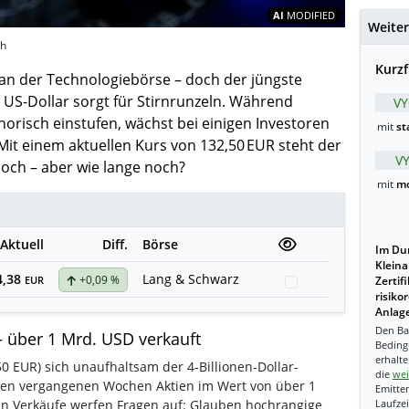
Inhalte teil
AI
MODIFIED
Weiter
sh
Kurzf
e an der Technologiebörse – doch der jüngste
e US-Dollar sorgt für Stirnrunzeln. Während
VY
horisch einstufen, wächst bei einigen Investoren
mit
st
Mit einem aktuellen Kurs von 132,50 EUR steht der
V
och – aber wie lange noch?
mit
mo
Aktuell
Diff.
Börse
Im Dur
Kleina
4,38
Lang & Schwarz
+0,09 %
Watchlist
EUR
Zertif
risiko
Anlage
Den Ba
 – über 1 Mrd. USD verkauft
Beding
erhalte
,50 EUR) sich unaufhaltsam der 4-Billionen-Dollar-
die
wei
den vergangenen Wochen Aktien im Wert von über 1
Emitten
ven Verkäufe werfen Fragen auf: Glauben hochrangige
Laufzei