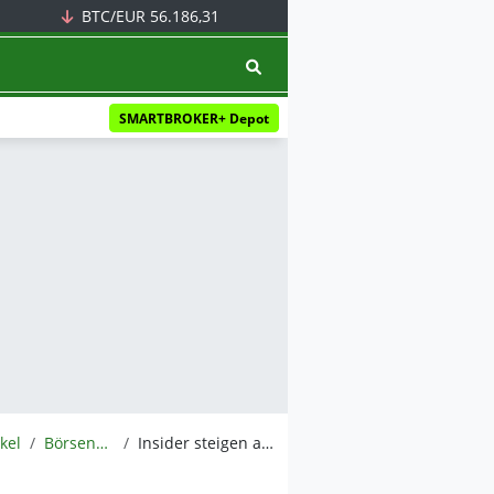
BTC/EUR
56.186,31
SMARTBROKER+ Depot
ikel
BörsenNEWS.de
Insider steigen aus: Nvidia an der 4-Billionen-Grenze