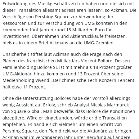
Entwicklung des Musikgeschäfts zu tun haben und die sich mit
dieser Transaktion allesamt adressieren lassen", so Ackman. Die
Vorschläge von Pershing Square zur Verwendung der
Ressourcen und zur Verschuldung von UMG könnten in den
kommenden fünf Jahren rund 15 Milliarden Euro für
Investitionen, Übernahmen und Aktienrückkäufe freisetzen,
hieß es in einem Brief Ackmans an die UMG-Gremien.
Unsicherheit stiftet laut Ackman auch die Frage nach den
Plänen des französischen Milliardärs Vincent Bollore. Dessen
Familienholding Bollore SE ist mit mehr als 18 Prozent größter
UMG-Aktionär, hinzu kommen rund 13 Prozent über seine
Medienholding Vivendi. Der chinesische Tech-Konzern Tencent
hält etwa 11 Prozent.
Ohne die Unterstützung Bollores habe der Vorstoß allerdings
wenig Aussicht auf Erfolg, schrieb Analyst Nicolas Marmurek
von Square Global. Man bezweifle, dass Bollore die Konditionen
akzeptiere. Wäre er eingebunden, würde er die Transaktion
empfehlen. Es handle sich vielmehr um einen Schritt von
Pershing Square, den Plan direkt vor die Aktionäre zu bringen.
Ackman war im vergangenen Jahr unter Berufung auf andere