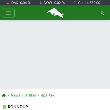
DAX
-0,04 %
DOW
-0,02 %
Gold
4.359,00
BörsenNEWS.de
BörsenNEWS.de
News
Artikel
dpa-AFX
ROUNDUP