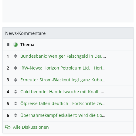
News-Kommentare
Pause
Thema
1
Bundesbank: Weniger Falschgeld in Deutschland
Hauptdi
2
IRW-News: Horizon Petroleum Ltd. : Horizon Petroleum beginnt mit der Testförderung im Projekt Lachowice in Polen und schließt die Platzierung einer überzeichneten Wandelanleihe ab
3
Erneuter Strom-Blackout legt ganz Kuba lahm
Hauptdiskus
4
Gold beendet Handelswoche mit Knall: Barrick Mining – Ist diese Aktie wieder ein Kauf?
5
Ölpreise fallen deutlich - Fortschritte zwischen USA und Iran belasten
6
Übernahmekampf eskaliert: Wird die Commerzbank italienisch?
Alle Diskussionen