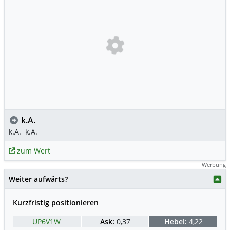
k.A.
k.A.
k.A.
zum Wert
Werbung
Weiter aufwärts?
Kurzfristig positionieren
UP6V1W
Ask:
0,37
Hebel:
4,22