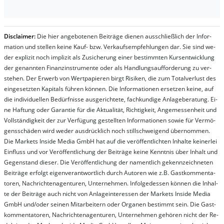
Dis­clai­mer:
Die hier an­ge­bo­te­nen Bei­trä­ge die­nen aus­schließ­lich der In­for­
ma­t­ion und stel­len kei­ne Kauf- bzw. Ver­kaufs­em­pfeh­lung­en dar. Sie sind we­
der ex­pli­zit noch im­pli­zit als Zu­sich­er­ung ei­ner be­stim­mt­en Kurs­ent­wick­lung
der ge­nan­nt­en Fi­nanz­in­stru­men­te oder als Handl­ungs­auf­for­der­ung zu ver­
steh­en. Der Er­werb von Wert­pa­pier­en birgt Ri­si­ken, die zum To­tal­ver­lust des
ein­ge­setz­ten Ka­pi­tals füh­ren kön­nen. Die In­for­ma­tion­en er­setz­en kei­ne, auf
die in­di­vi­du­el­len Be­dür­fnis­se aus­ge­rich­te­te, fach­kun­di­ge An­la­ge­be­ra­tung. Ei­
ne Haf­tung oder Ga­ran­tie für die Ak­tu­ali­tät, Rich­tig­keit, An­ge­mes­sen­heit und
Vol­lständ­ig­keit der zur Ver­fü­gung ge­stel­lt­en In­for­ma­tion­en so­wie für Ver­mö­
gens­schä­den wird we­der aus­drück­lich noch stil­lschwei­gend über­nom­men.
Die Mar­kets In­side Me­dia GmbH hat auf die ver­öf­fent­lich­ten In­hal­te kei­ner­lei
Ein­fluss und vor Ver­öf­fent­lich­ung der Bei­trä­ge kei­ne Ken­nt­nis über In­halt und
Ge­gen­stand die­ser. Die Ver­öf­fent­lich­ung der na­ment­lich ge­kenn­zeich­net­en
Bei­trä­ge er­folgt ei­gen­ver­ant­wort­lich durch Au­tor­en wie z.B. Gast­kom­men­ta­
tor­en, Nach­richt­en­ag­en­tur­en, Un­ter­neh­men. In­fol­ge­des­sen kön­nen die In­hal­
te der Bei­trä­ge auch nicht von An­la­ge­in­te­res­sen der Mar­kets In­side Me­dia
GmbH und/oder sei­nen Mit­ar­bei­tern oder Or­ga­nen be­stim­mt sein. Die Gast­
kom­men­ta­tor­en, Nach­rich­ten­ag­en­tur­en, Un­ter­neh­men ge­hör­en nicht der Re­