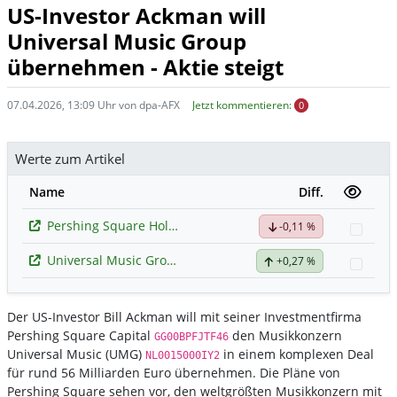
US-Investor Ackman will
Universal Music Group
übernehmen - Aktie steigt
07.04.2026, 13:09 Uhr von dpa-AFX
Jetzt kommentieren:
0
Werte zum Artikel
Name
Diff.
Pershing Square Holdings Ltd Public
-0,11 %
Watc
Universal Music Group
+0,27 %
Watc
Der US-Investor Bill Ackman will mit seiner Investmentfirma
Pershing Square Capital
den Musikkonzern
GG00BPFJTF46
Universal Music (UMG)
in einem komplexen Deal
NL0015000IY2
für rund 56 Milliarden Euro übernehmen. Die Pläne von
Pershing Square sehen vor, den weltgrößten Musikkonzern mit