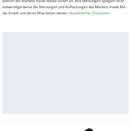
dak­tion der Mar­kets In­side Me­dia GmbH an. Ihre Mei­nung­en spie­geln nicht
not­wen­di­ger­wei­se die Mei­nung­en und Auf­fas­sung­en der Mar­kets In­side Me­
dia GmbH und de­ren Mit­ar­bei­ter wie­der.
Aus­führ­lich­er Dis­clai­mer