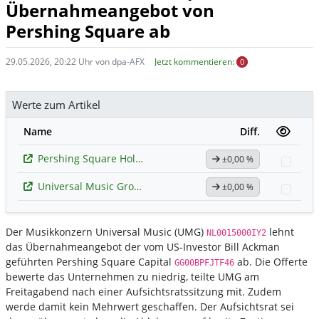
Übernahmeangebot von
Pershing Square ab
29.05.2026, 20:22 Uhr von dpa-AFX
Jetzt kommentieren:
0
Werte zum Artikel
Name
Diff.
Pershing Square Holdings Ltd Public
±0,00 %
Watc
Universal Music Group
±0,00 %
Watc
Der Musikkonzern Universal Music (UMG)
lehnt
NL0015000IY2
das Übernahmeangebot der vom US-Investor Bill Ackman
geführten Pershing Square Capital
ab. Die Offerte
GG00BPFJTF46
bewerte das Unternehmen zu niedrig, teilte UMG am
Freitagabend nach einer Aufsichtsratssitzung mit. Zudem
werde damit kein Mehrwert geschaffen. Der Aufsichtsrat sei