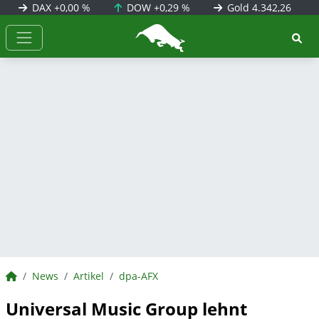
DAX
+0,00 %
DOW
+0,29 %
Gold
4.342,26
BörsenNEWS.de
BörsenNEWS.de
News
Artikel
dpa-AFX
Universal Music Group lehnt