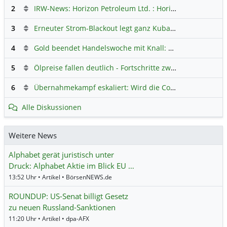
2
IRW-News: Horizon Petroleum Ltd. : Horizon Petroleum beginnt mit der Testförderung im Projekt Lachowice in Polen und schließt die Platzierung einer überzeichneten Wandelanleihe ab
3
Erneuter Strom-Blackout legt ganz Kuba lahm
Hauptdiskus
4
Gold beendet Handelswoche mit Knall: Barrick Mining – Ist diese Aktie wieder ein Kauf?
5
Ölpreise fallen deutlich - Fortschritte zwischen USA und Iran belasten
6
Übernahmekampf eskaliert: Wird die Commerzbank italienisch?
Alle Diskussionen
Weitere News
Alphabet gerät juristisch unter
Druck: Alphabet Aktie im Blick EU …
13:52 Uhr • Artikel • BörsenNEWS.de
ROUNDUP: US-Senat billigt Gesetz
zu neuen Russland-Sanktionen
11:20 Uhr • Artikel • dpa-AFX