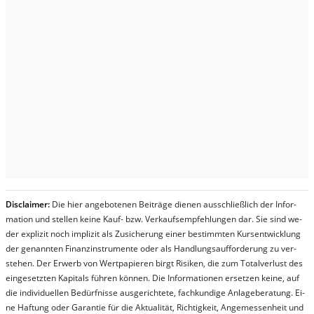
Dis­clai­mer:
Die hier an­ge­bo­te­nen Bei­trä­ge die­nen aus­schließ­lich der In­for­
ma­t­ion und stel­len kei­ne Kauf- bzw. Ver­kaufs­em­pfeh­lung­en dar. Sie sind we­
der ex­pli­zit noch im­pli­zit als Zu­sich­er­ung ei­ner be­stim­mt­en Kurs­ent­wick­lung
der ge­nan­nt­en Fi­nanz­in­stru­men­te oder als Handl­ungs­auf­for­der­ung zu ver­
steh­en. Der Er­werb von Wert­pa­pier­en birgt Ri­si­ken, die zum To­tal­ver­lust des
ein­ge­setz­ten Ka­pi­tals füh­ren kön­nen. Die In­for­ma­tion­en er­setz­en kei­ne, auf
die in­di­vi­du­el­len Be­dür­fnis­se aus­ge­rich­te­te, fach­kun­di­ge An­la­ge­be­ra­tung. Ei­
ne Haf­tung oder Ga­ran­tie für die Ak­tu­ali­tät, Rich­tig­keit, An­ge­mes­sen­heit und