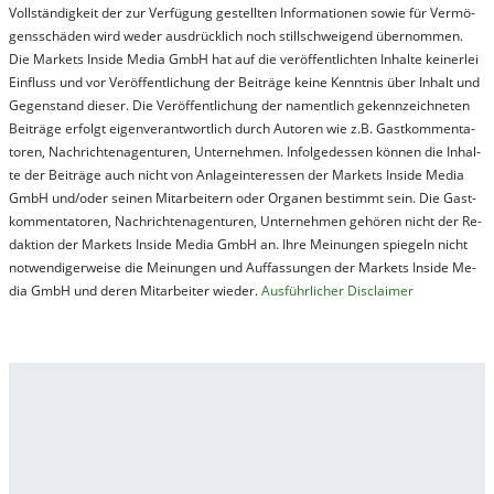
Vol­lständ­ig­keit der zur Ver­fü­gung ge­stel­lt­en In­for­ma­tion­en so­wie für Ver­mö­
gens­schä­den wird we­der aus­drück­lich noch stil­lschwei­gend über­nom­men.
Die Mar­kets In­side Me­dia GmbH hat auf die ver­öf­fent­lich­ten In­hal­te kei­ner­lei
Ein­fluss und vor Ver­öf­fent­lich­ung der Bei­trä­ge kei­ne Ken­nt­nis über In­halt und
Ge­gen­stand die­ser. Die Ver­öf­fent­lich­ung der na­ment­lich ge­kenn­zeich­net­en
Bei­trä­ge er­folgt ei­gen­ver­ant­wort­lich durch Au­tor­en wie z.B. Gast­kom­men­ta­
tor­en, Nach­richt­en­ag­en­tur­en, Un­ter­neh­men. In­fol­ge­des­sen kön­nen die In­hal­
te der Bei­trä­ge auch nicht von An­la­ge­in­te­res­sen der Mar­kets In­side Me­dia
GmbH und/oder sei­nen Mit­ar­bei­tern oder Or­ga­nen be­stim­mt sein. Die Gast­
kom­men­ta­tor­en, Nach­rich­ten­ag­en­tur­en, Un­ter­neh­men ge­hör­en nicht der Re­
dak­tion der Mar­kets In­side Me­dia GmbH an. Ihre Mei­nung­en spie­geln nicht
not­wen­di­ger­wei­se die Mei­nung­en und Auf­fas­sung­en der Mar­kets In­side Me­
dia GmbH und de­ren Mit­ar­bei­ter wie­der.
Aus­führ­lich­er Dis­clai­mer