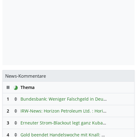
News-Kommentare
Pause
Thema
1
Bundesbank: Weniger Falschgeld in Deutschland
Hauptdi
2
IRW-News: Horizon Petroleum Ltd. : Horizon Petroleum beginnt mit der Testförderung im Projekt Lachowice in Polen und schließt die Platzierung einer überzeichneten Wandelanleihe ab
3
Erneuter Strom-Blackout legt ganz Kuba lahm
Hauptdiskus
4
Gold beendet Handelswoche mit Knall: Barrick Mining – Ist diese Aktie wieder ein Kauf?