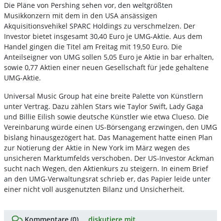
Die Pläne von Pershing sehen vor, den weltgrößten
Musikkonzern mit dem in den USA ansässigen
Akquisitionsvehikel SPARC Holdings zu verschmelzen. Der
Investor bietet insgesamt 30,40 Euro je UMG-Aktie. Aus dem
Handel gingen die Titel am Freitag mit 19,50 Euro. Die
Anteilseigner von UMG sollen 5,05 Euro je Aktie in bar erhalten,
sowie 0,77 Aktien einer neuen Gesellschaft für jede gehaltene
UMG-Aktie.
Universal Music Group hat eine breite Palette von Künstlern
unter Vertrag. Dazu zählen Stars wie Taylor Swift, Lady Gaga
und Billie Eilish sowie deutsche Künstler wie etwa Clueso. Die
Vereinbarung würde einen US-Börsengang erzwingen, den UMG
bislang hinausgezögert hat. Das Management hatte einen Plan
zur Notierung der Aktie in New York im März wegen des
unsicheren Marktumfelds verschoben. Der US-Investor Ackman
sucht nach Wegen, den Aktienkurs zu steigern. In einem Brief
an den UMG-Verwaltungsrat schrieb er, das Papier leide unter
einer nicht voll ausgenutzten Bilanz und Unsicherheit.
Kommentare (0) ...
diskutiere mit.