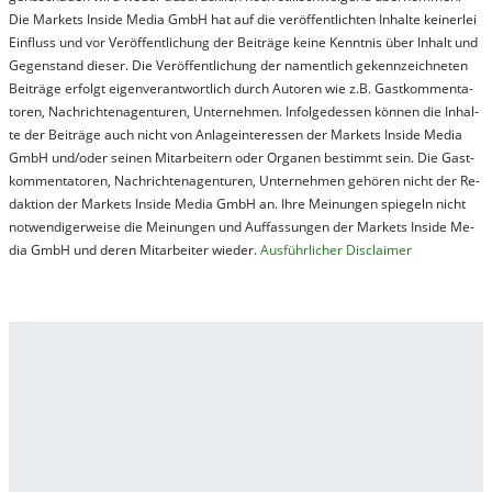
Die Mar­kets In­side Me­dia GmbH hat auf die ver­öf­fent­lich­ten In­hal­te kei­ner­lei
Ein­fluss und vor Ver­öf­fent­lich­ung der Bei­trä­ge kei­ne Ken­nt­nis über In­halt und
Ge­gen­stand die­ser. Die Ver­öf­fent­lich­ung der na­ment­lich ge­kenn­zeich­net­en
Bei­trä­ge er­folgt ei­gen­ver­ant­wort­lich durch Au­tor­en wie z.B. Gast­kom­men­ta­
tor­en, Nach­richt­en­ag­en­tur­en, Un­ter­neh­men. In­fol­ge­des­sen kön­nen die In­hal­
te der Bei­trä­ge auch nicht von An­la­ge­in­te­res­sen der Mar­kets In­side Me­dia
GmbH und/oder sei­nen Mit­ar­bei­tern oder Or­ga­nen be­stim­mt sein. Die Gast­
kom­men­ta­tor­en, Nach­rich­ten­ag­en­tur­en, Un­ter­neh­men ge­hör­en nicht der Re­
dak­tion der Mar­kets In­side Me­dia GmbH an. Ihre Mei­nung­en spie­geln nicht
not­wen­di­ger­wei­se die Mei­nung­en und Auf­fas­sung­en der Mar­kets In­side Me­
dia GmbH und de­ren Mit­ar­bei­ter wie­der.
Aus­führ­lich­er Dis­clai­mer