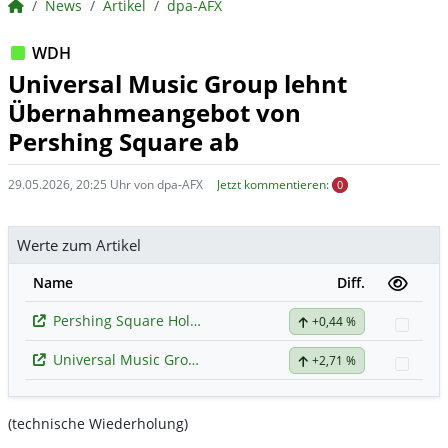
BörsenNEWS.de
News
Artikel
dpa-AFX
WDH
Universal Music Group lehnt
Übernahmeangebot von
Pershing Square ab
29.05.2026, 20:25 Uhr von dpa-AFX
Jetzt kommentieren:
0
Werte zum Artikel
Name
Diff.
Pershing Square Holdings Ltd Public
+0,44 %
Watc
Universal Music Group
+2,71 %
Watc
(technische Wiederholung)