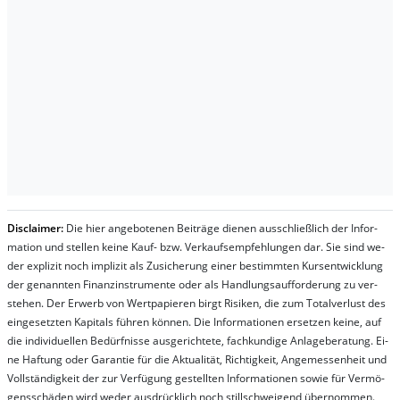
Dis­clai­mer:
Die hier an­ge­bo­te­nen Bei­trä­ge die­nen aus­schließ­lich der In­for­
ma­t­ion und stel­len kei­ne Kauf- bzw. Ver­kaufs­em­pfeh­lung­en dar. Sie sind we­
der ex­pli­zit noch im­pli­zit als Zu­sich­er­ung ei­ner be­stim­mt­en Kurs­ent­wick­lung
der ge­nan­nt­en Fi­nanz­in­stru­men­te oder als Handl­ungs­auf­for­der­ung zu ver­
steh­en. Der Er­werb von Wert­pa­pier­en birgt Ri­si­ken, die zum To­tal­ver­lust des
ein­ge­setz­ten Ka­pi­tals füh­ren kön­nen. Die In­for­ma­tion­en er­setz­en kei­ne, auf
die in­di­vi­du­el­len Be­dür­fnis­se aus­ge­rich­te­te, fach­kun­di­ge An­la­ge­be­ra­tung. Ei­
ne Haf­tung oder Ga­ran­tie für die Ak­tu­ali­tät, Rich­tig­keit, An­ge­mes­sen­heit und
Vol­lständ­ig­keit der zur Ver­fü­gung ge­stel­lt­en In­for­ma­tion­en so­wie für Ver­mö­
gens­schä­den wird we­der aus­drück­lich noch stil­lschwei­gend über­nom­men.