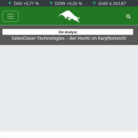
DAX
+0,71 %
DOW
+0,26 %
Gold
4.343,87
BörsenNEWS.de
Die Analyse
SalesCloser Technologies – der Hecht im Karpfenteich!
Anzeige