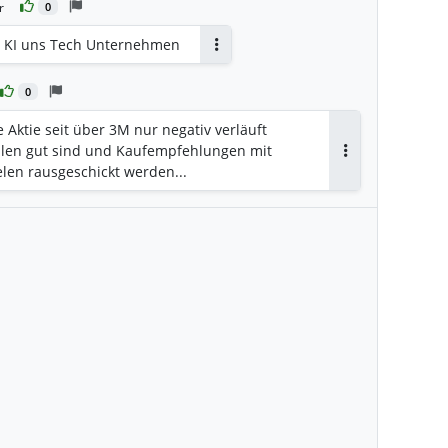
r
0
n KI uns Tech Unternehmen
Antworten
0
 Aktie seit über 3M nur negativ verläuft
hlen gut sind und Kaufempfehlungen mit
Antworten
len rausgeschickt werden...