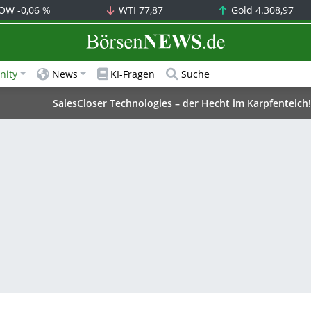
OW
-0,06 %
WTI
77,87
Gold
4.308,97
BörsenNEWS.de
ity
News
KI-Fragen
Suche
SalesCloser Technologies – der Hecht im Karpfenteich!