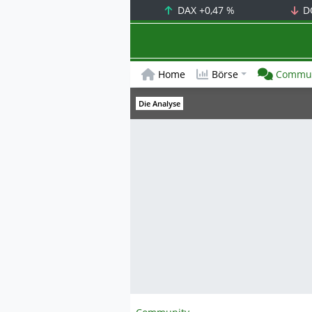
DAX
+0,47 %
D
Home
Börse
Commun
Die Analyse