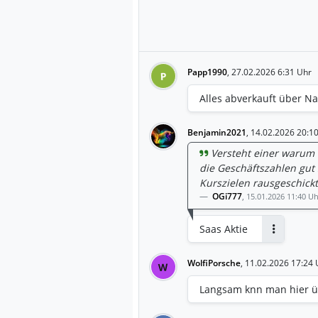
Papp1990
,
27.02.2026 6:31 Uhr
P
Alles abverkauft über Nac
Benjamin2021
,
14.02.2026 20:1
Versteht einer warum d
die Geschäftszahlen gut
Kurszielen rausgeschickt
OGi777
,
15.01.2026 11:40 Uh
Saas Aktie
Antworten
WolfiPorsche
,
11.02.2026 17:24 
W
Langsam knn man hier ü