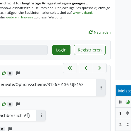
und nicht für langfristige Anlagestrategien geeignet.
Wohn-/Geschäftssitz in Deutschland. Der jeweilige Basisprospekt, etwaige
as maßgebliche Basisinformationsblatt sind auf
www.dzbank-
 die
weiteren Hinweise
zu dieser Werbung.
Neu laden
Login
Registrieren
0
derivate/Optionsscheine/312670136-UJ51VS-
Meistd
Antworten
Pau
0
1
chbörslich ⚡️👌
Antworten
2
0