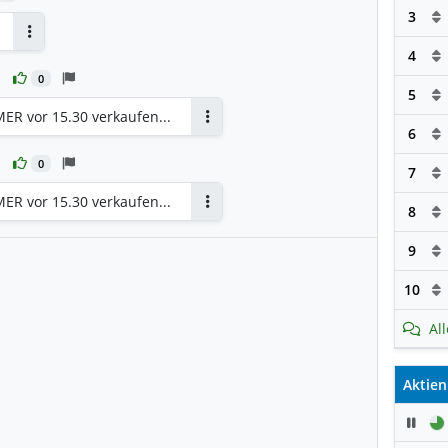
3
Antworten
4
0
5
ER vor 15.30 verkaufen...
6
Antworten
0
7
ER vor 15.30 verkaufen...
8
Antworten
9
10
Al
Aktien
Pau