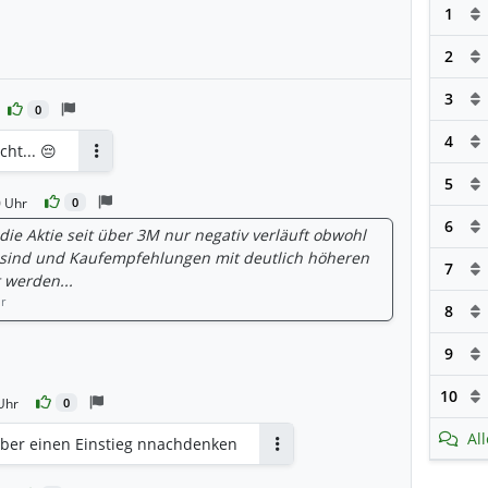
1
2
3
0
4
ht... 😔
Antworten
5
0 Uhr
0
6
ie Aktie seit über 3M nur negativ verläuft obwohl
 sind und Kaufempfehlungen mit deutlich höheren
7
 werden...
r
8
9
10
Uhr
0
Al
ber einen Einstieg nnachdenken
Antworten