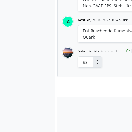
Non-GAAP EPS: Steht für
US-Rechnungslegungssta
AECO: Steht für Architec
Kösti76
,
30.10.2025 10:45 Uhr
K
Operations (Architektur,
wichtiges Kundensegment 
Enttäuschende Kursentwi
sich darauf, dass die F
Quark
gleichmäßig verteilt war
konzentriert. AH +6%
Solix
,
02.09.2025 5:52 Uhr
👍
Antworten