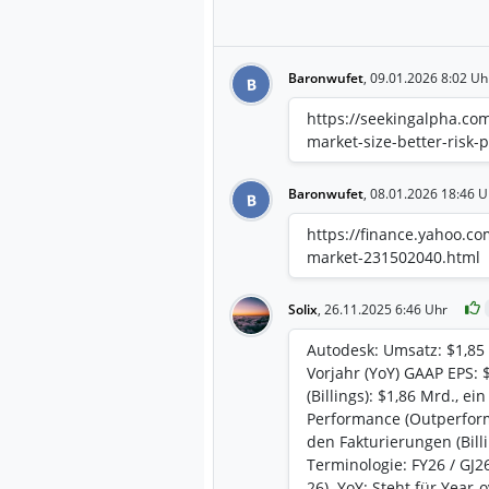
Baronwufet
,
09.01.2026 8:02 Uh
B
https://seekingalpha.co
market-size-better-risk-p
Baronwufet
,
08.01.2026 18:46 U
B
https://finance.yahoo.c
market-231502040.html
Solix
,
26.11.2025 6:46 Uhr
Autodesk: Umsatz: $1,85 
Vorjahr (YoY) GAAP EPS:
(Billings): $1,86 Mrd., e
Performance (Outperform
den Fakturierungen (Bill
Terminologie: FY26 / GJ26
26). YoY: Steht für Year-