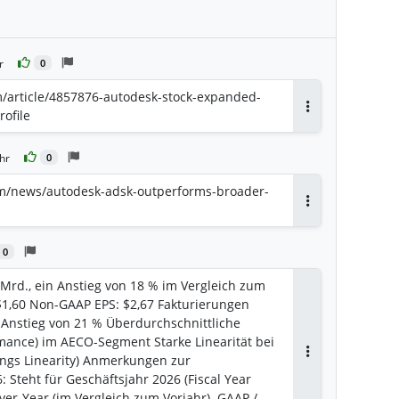
r
0
m/article/4857876-autodesk-stock-expanded-
rofile
Antworten
hr
0
om/news/autodesk-adsk-outperforms-broader-
Antworten
0
Mrd., ein Anstieg von 18 % im Vergleich zum
 $1,60 Non-GAAP EPS: $2,67 Fakturierungen
in Anstieg von 21 % Überdurchschnittliche
ance) im AECO-Segment Starke Linearität bei
ings Linearity) Anmerkungen zur
Antworten
: Steht für Geschäftsjahr 2026 (Fiscal Year
over-Year (im Vergleich zum Vorjahr). GAAP /