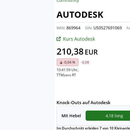
Community
AUTODESK
869964
US0527691069
WKN:
ISIN:
F
Kurs Autodesk
210,38
EUR
-0,04 %
-0,08
10:41:59 Uhr
,
TTMzero RT
Knock-Outs auf Autodesk
Mit
Hebel
4,18 long
Im Durchschnitt erleiden 7 von 10 Kleinanle