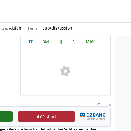
Aktien
Hauptdiskussion
orum:
Thema:
1T
3M
1J
5J
MAX
Werbung
4,09 short
gern Verluste beim Handel mit Turbo-Zertifikaten. Turbo-