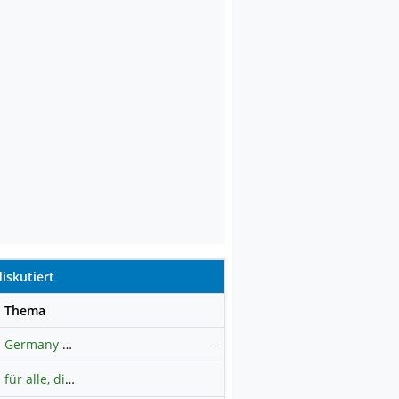
iskutiert
se
Thema
Germany 40 / DAX Prognose
-
für alle, die es ehrlich meinen beim Traden.