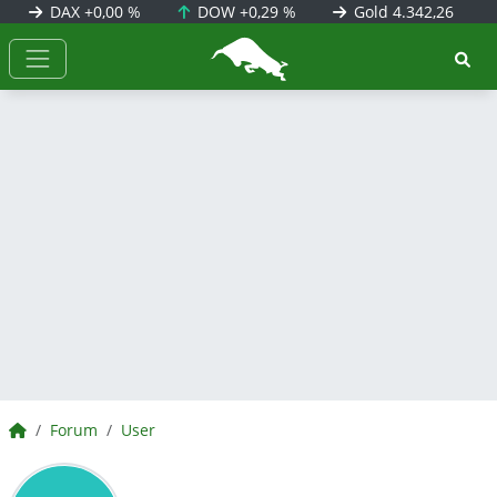
DAX
+0,00 %
DOW
+0,29 %
Gold
4.342,26
BörsenNEWS.de
BörsenNEWS.de
Forum
User