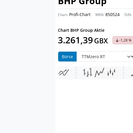
BHP Group
Profi-Chart
850524
Chart:
WKN:
ISIN:
Chart
BHP Group Aktie
3.261,39
GBX
-1,28 %
Börse