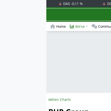
DAX
-0,11 %
D
Home
Börse
Commun
Aktien-Charts