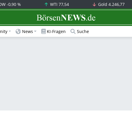
OW
-0,90 %
WTI
77,54
Gold
4.246,77
BörsenNEWS.de
ity
News
KI-Fragen
Suche