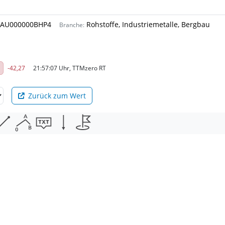
AU000000BHP4
Rohstoffe, Industriemetalle, Bergbau
Branche:
-42,27
21:57:07 Uhr, TTMzero RT
Zurück zum Wert