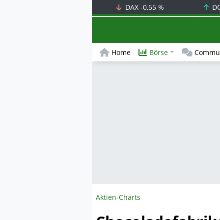
DAX
-0,55 %
D
Home
Börse
Commun
Aktien-Charts