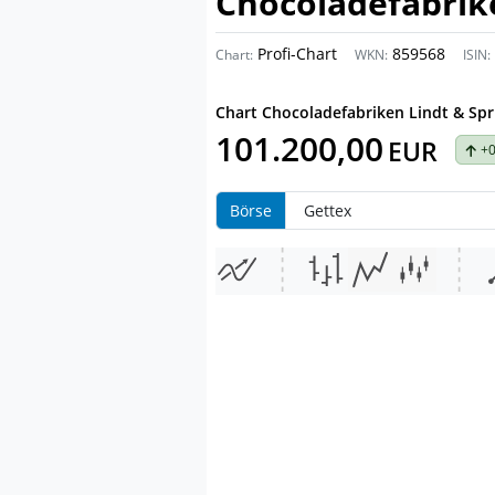
Chocoladefabrike
Profi-Chart
859568
Chart:
WKN:
ISIN:
Chart
Chocoladefabriken Lindt & Spr
101.200,00
EUR
+0
Börse