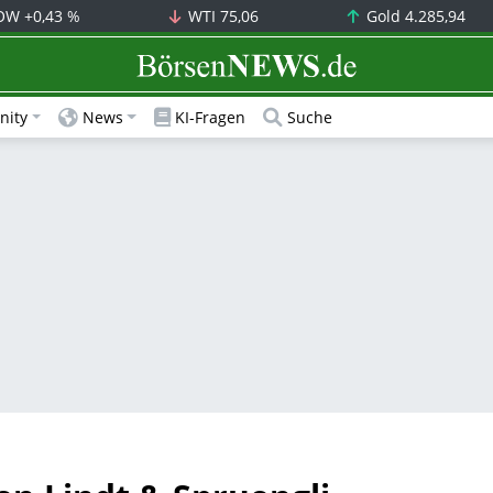
OW
+0,43 %
WTI
75,06
Gold
4.285,94
BörsenNEWS.de
ity
News
KI-Fragen
Suche