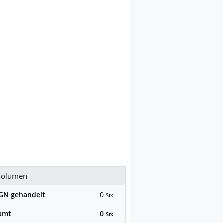
volumen
BGN
gehandelt
0
Stk
amt
0
Stk