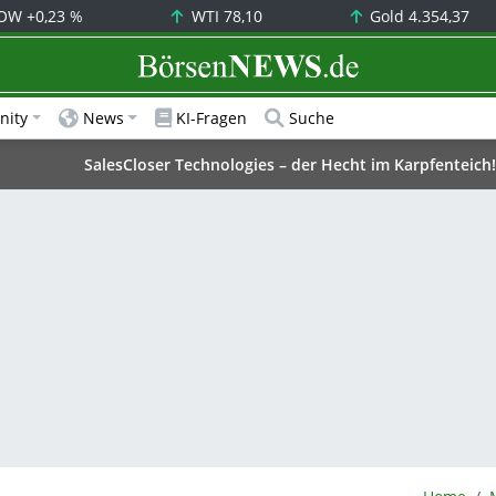
OW
+0,23 %
WTI
78,10
Gold
4.354,37
BörsenNEWS.de
ity
News
KI-Fragen
Suche
SalesCloser Technologies – der Hecht im Karpfenteich!
BörsenNE