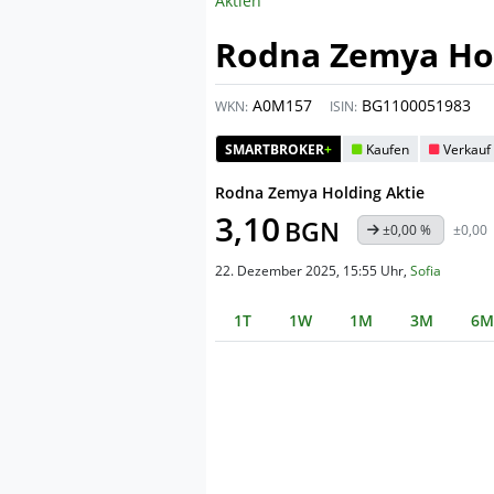
Aktien
Rodna Zemya Ho
A0M157
BG1100051983
WKN:
ISIN:
SMARTBROKER
+
Kaufen
Verkauf
Rodna Zemya Holding Aktie
3,10
BGN
±0,00 %
±0,00
22. Dezember 2025, 15:55 Uhr
,
Sofia
1T
1W
1M
3M
6M