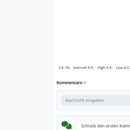
k.A.
HL
Intervall:
k.A.
High:
k.A.
Low:
k.A.
Kommentare
0
Schreib den ersten Kom