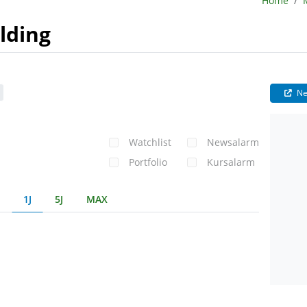
Home
lding
Ne
Watchlist
Newsalarm
Portfolio
Kursalarm
1J
5J
MAX