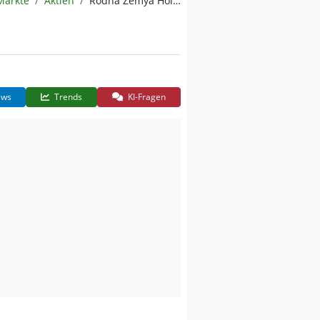
Märkte
Aktien
Rodna Zemya Holding
ws
Trends
KI-Fragen