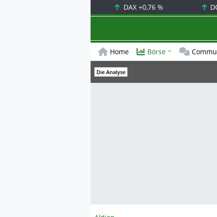
DAX
+0,76 %
D
Home
Börse
Commun
Die Analyse