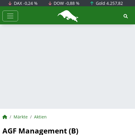
DAX
-0,24 %
DOW
-0,88 %
Gold
4.257,82
BörsenNEWS.de
BörsenNEWS.de
Märkte
Aktien
AGF Management (B)