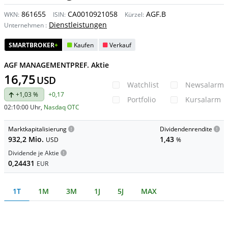
861655
CA0010921058
AGF.B
WKN:
ISIN:
Kürzel:
Dienstleistungen
Unternehmen
:
SMARTBROKER
+
Kaufen
Verkauf
AGF MANAGEMENTPREF. Aktie
16,75
USD
Watchlist
Newsalarm
+1,03 %
+0,17
Portfolio
Kursalarm
02:10:00 Uhr
,
Nasdaq OTC
Marktkapitalisierung
Dividendenrendite
932,2 Mio.
1,43
USD
%
Dividende je Aktie
0,24431
EUR
1T
1M
3M
1J
5J
MAX