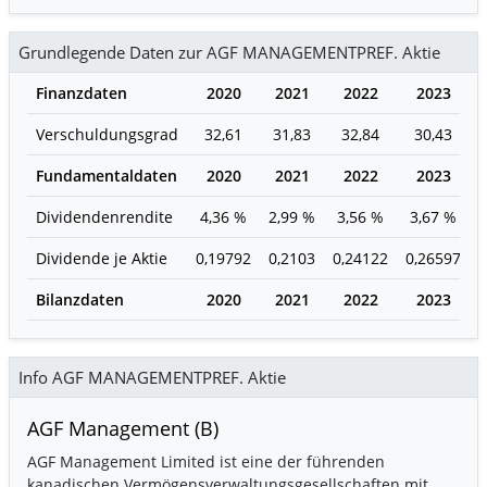
Grundlegende Daten zur AGF MANAGEMENTPREF. Aktie
Finanzdaten
2020
2021
2022
2023
Verschuldungsgrad
32,61
31,83
32,84
30,43
Fundamentaldaten
2020
2021
2022
2023
Dividendenrendite
4,36 %
2,99 %
3,56 %
3,67 %
Dividende je Aktie
0,19792
0,2103
0,24122
0,26597
0
Bilanzdaten
2020
2021
2022
2023
Info AGF MANAGEMENTPREF. Aktie
AGF Management (B)
AGF Management Limited ist eine der führenden
kanadischen Vermögensverwaltungsgesellschaften mit