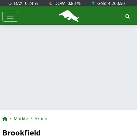
DAX
-0,24 %
DOW
-0,88 %
Gold
4.260,50
BörsenNEWS.de
BörsenNEWS.de
Märkte
Aktien
Brookfield