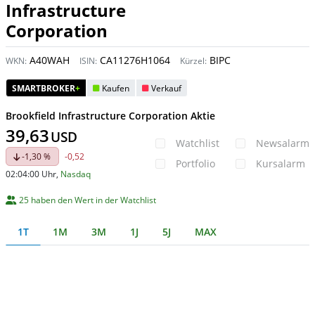
Infrastructure
Corporation
A40WAH
CA11276H1064
BIPC
WKN:
ISIN:
Kürzel:
SMARTBROKER
+
Kaufen
Verkauf
Brookfield Infrastructure Corporation Aktie
39,63
USD
Watchlist
Newsalarm
-1,30 %
-0,52
Portfolio
Kursalarm
02:04:00 Uhr
,
Nasdaq
25 haben den Wert in der Watchlist
1T
1M
3M
1J
5J
MAX