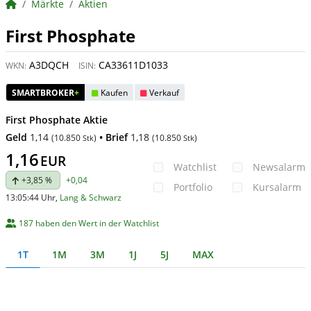
BörsenNEWS.de
Märkte
Aktien
First Phosphate
A3DQCH
CA33611D1033
WKN:
ISIN:
SMARTBROKER
+
Kaufen
Verkauf
First Phosphate Aktie
Geld
1,14
• Brief
1,18
(
10.850
)
(
10.850
)
Stk
Stk
1,16
EUR
Watchlist
Newsalarm
+3,85 %
+0,04
Portfolio
Kursalarm
13:05:44 Uhr
,
Lang & Schwarz
187 haben den Wert in der Watchlist
1T
1M
3M
1J
5J
MAX