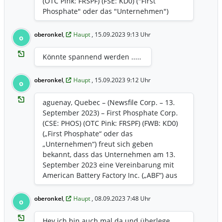
(OTC Pink: FRSPF) (FSE: KD0) ("First
Phosphate" oder das "Unternehmen")
freut sich bekannt zu geben, dass es am
26. September 2023 ein Zinsschreiben
oberonkel
,
Haupt
, 15.09.2023 9:13 Uhr
o
("LOI") von der Export-Import Bank of the
United States ("EXIM") erhalten hat, in
Könnte spannend werden .....
dem EXIM zum Ausdruck bringt, dass es
in der Lage wäre, dem Unternehmen eine
oberonkel
,
Haupt
, 15.09.2023 9:12 Uhr
o
Finanzierung in Höhe von bis zu
170.000.000,00 USD zur Verfügung zu
aguenay, Quebec – (Newsfile Corp. – 13.
stellen. Die LOI unterstützt die
September 2023) – First Phosphate Corp.
Beschaffung von US-Waren und -
(CSE: PHOS) (OTC Pink: FRSPF) (FWB: KD0)
Dienstleistungen durch First Phosphate in
(„First Phosphate“ oder das
Kanada und hat Anspruch auf eine
„Unternehmen“) freut sich geben
maximale Rückzahlungsfrist von 10
bekannt, dass das Unternehmen am 13.
Jahren und läuft am 14. Oktober 2024 ab.
September 2023 eine Vereinbarung mit
Darüber hinaus kann die Transaktion für
American Battery Factory Inc. („ABF“) aus
eine besondere Prüfung gemäß Abschnitt
Utah, USA, zur Unterstützung der
402 der Reautorisierung von EXIM 2019
Produktion von bis zu 40.000 Tonnen
(P.L. 116-94) in Frage kommen, der EXIM
oberonkel
,
Haupt
, 08.09.2023 7:48 Uhr
o
jährlich vollständig in Nordamerika
anweist, Schritte zu unternehmen, um die
hergestelltem Lithiumeisenphosphat
Wettbewerbsauswirkungen der
Hey ich bin auch mal da und überlege