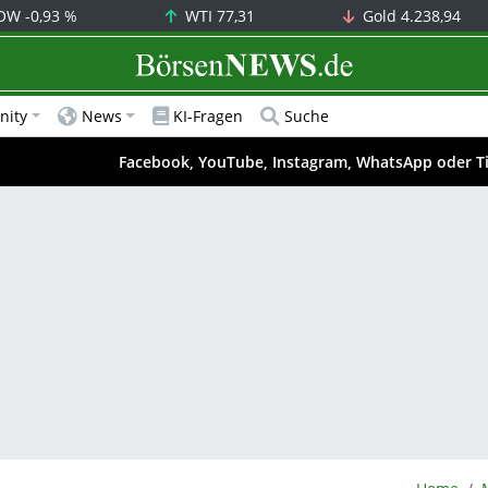
OW
-0,93 %
WTI
77,31
Gold
4.238,94
BörsenNEWS.de
ity
News
KI-Fragen
Suche
Facebook, YouTube, Instagram, WhatsApp oder T
BörsenNE