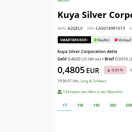
Aktien
Kuya Silver Corp
A2QELV
CA50149R1073
WKN:
ISIN:
K
SMARTBROKER
+
Kaufen
Verkauf
Kuya Silver Corporation Aktie
Geld
0,4600
• Brief
0,5010
(
25.586
)
(
Stk
0,4805
EUR
-0,93 %
-
19:36:57 Uhr
,
Lang & Schwarz
154 haben den Wert in der Watchlist
1T
1W
1M
3M
6M