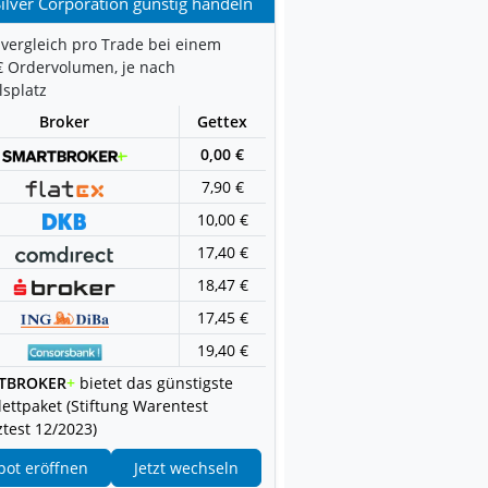
ilver Corporation günstig handeln
vergleich pro Trade bei einem
€ Ordervolumen, je nach
splatz
Broker
Gettex
0,00 €
7,90 €
10,00 €
17,40 €
18,47 €
17,45 €
19,40 €
TBROKER
+
bietet das günstigste
ettpaket (Stiftung Warentest
test 12/2023)
pot eröffnen
Jetzt wechseln