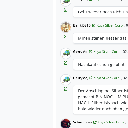
Geht wieder hoch Richtun
Bänki0815
,
Kuya Silver Corp.
, 
Minen stehen besser das al
GerryMo
,
Kuya Silver Corp.
, 02
Nachkauf schon gelohnt
GerryMo
,
Kuya Silver Corp.
, 02
Der Abschlag bei Silber is
gemacht BIN NOCH IM PL
NACH..Silber istvnach wie
bald wieder nach oben g
Schironimo
,
Kuya Silver Corp.
,