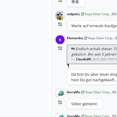
😎🎡
Kontrolle über die Produkt
Kapazitätserhöhung von 15
redpoint
,
Kuya Silver Corp.
, 05
soll die operativen Koste
stärken. ​3. Allgemeiner Si
Warte auf erneute Kaufge
Märkten wieder stärker ge
Hebel auf den Silberpreis 
überproportional positiv, 
Klamonika
,
Kuya Silver Corp.
, 
K
Marktstimmung im Rohstof
Endlich erhält dieser T
gebührt. Bin seit 5 Jahren 
Claudio89
,
26.01.2026 19:57 
Da bist Du aber teuer ein
hast Du gut nachgekauft...
GerryMo
,
Kuya Silver Corp.
, 03
Silber gemeint
GerryMo
,
Kuya Silver Corp.
, 03