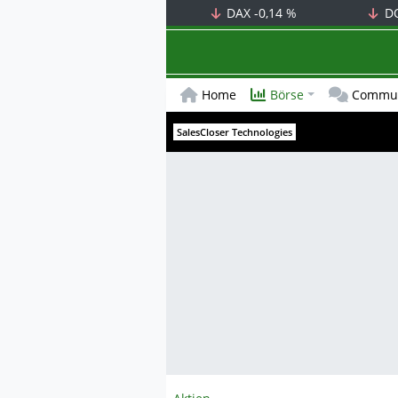
DAX
-0,14 %
D
Home
Börse
Commun
SalesCloser Technologies