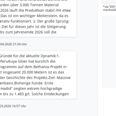
urden über 3.000 Tonnen Material
*ab 500 
marktüb
2026 läuft die Produktion stabil mit etwa
Das ist ein wichtiger Meilenstein, da es
rativ funktioniert. 2. Der große Sprung:
Ziel für dieses Jahr ist die Steigerung
 Bis zum Jahresende 2026 soll die
n pro Tag verdreifacht werden. Der
ird eine neue, größere Hauptrampe (4,5
7.04.2026 21:54 Uhr
trieben. Sobald diese im 4. Quartal 2026
 erreicht, kann deutlich mehr Erz nach
Gründe für die aktuelle Dynamik: ​1.
. 3. Die Verarbeitungsanlage (Camila
ru ​Kuya Silver hat kürzlich die
ine externe Anlage (Toll Milling). Der
rogramms auf dem Bethania-Projekt in
rnahme dieser Anlage. Damit wird Kuya
t insgesamt 20.000 Metern ist es das
 was die Kosten pro Unze massiv senkt
r Geschichte des Projekts. ​Ziel: Massive
 den aktuell hohen Silberpreisen von
nbasis. ​Bisherige Funde: Erste
ach oben treibt. Zusammenfassend: Die
Hadid“ zeigten extrem hochgradige
e "atmet" noch flach. Der Übergang zur
n bis zu 1.483 g/t. Solche Entdeckungen
ität von 350 tpd ist für das vierte
reiber. ​2. Vertikale Integration (Eigene
 dich als Anleger bedeutet das: Die
s Unternehmen treibt den Erwerb der
.03.2026 16:57 Uhr
n (insbesondere im Herbst/Winter)
t wie bisher auf Lohnbasis bei anderen
eses Versprechen halten können.
ill Kuya durch den Kauf die volle