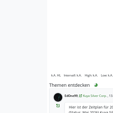
k.A.
HL
Intervall:
k.A.
High:
k.A.
Low:
k.A.
Themen entdecken
EdOne99
,
Kuya Silver Corp.
, 1
Hier ist der Zeitplan für 2
(Status: Mai 2026) Kuya Si