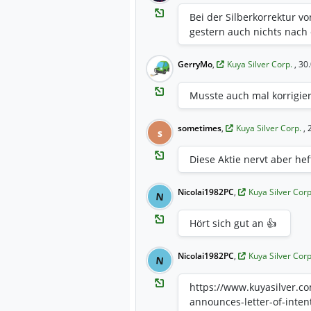
Bei der Silberkorrektur v
gestern auch nichts nach
GerryMo
,
Kuya Silver Corp.
, 30
Musste auch mal korrigie
sometimes
,
Kuya Silver Corp.
,
s
Diese Aktie nervt aber hef
Nicolai1982PC
,
Kuya Silver Cor
N
Hört sich gut an 👍
Nicolai1982PC
,
Kuya Silver Cor
N
https://www.kuyasilver.c
announces-letter-of-inten