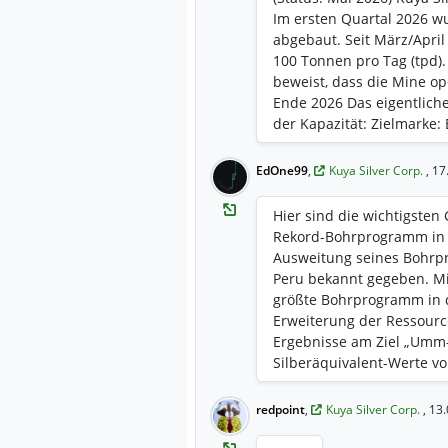
Im ersten Quartal 2026 w
abgebaut. Seit März/April 
100 Tonnen pro Tag (tpd). 
beweist, dass die Mine ope
Ende 2026 Das eigentliche 
der Kapazität: Zielmarke:
Produktion auf 350 Tonne
"Rampe"-Faktor: Aktuell w
EdOne99
,
Kuya Silver Corp.
, 1
m x 4,5 m) in die Tiefe ge
die tieferen Förderebenen
Hier sind die wichtigsten 
oben transportiert werden
Rekord-Bohrprogramm in Pe
Plant) Bisher nutzt Kuya e
Ausweitung seines Bohrp
Clou für 2026 ist die Übe
Peru bekannt gegeben. Mi
vom Kunden zum Besitzer,
größte Bohrprogramm in de
und die Gewinnmarge (bei
Erweiterung der Ressource
über 70-80 USD) extrem n
Ergebnisse am Ziel „Umm-
Mine läuft schon, aber si
Silberäquivalent-Werte vo
vollen kommerziellen Kapaz
wirken oft als starker Kurst
Quartal 2026 geplant. Für
Verarbeitungsanlage) ​Da
redpoint
,
Kuya Silver Corp.
, 13
kommenden Quartalszahle
Camila-Anlage voran. Stat
werden zeigen, ob sie di
Anlagen zu produzieren, w