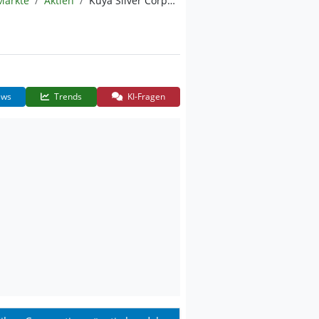
Märkte
Aktien
Kuya Silver Corporation
ws
Trends
KI-Fragen