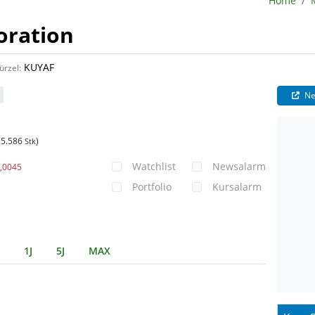
Home
oration
KUYAF
ürzel:
Ne
25.586
)
Stk
Watchlist
Newsalarm
0,0045
Portfolio
Kursalarm
1J
5J
MAX