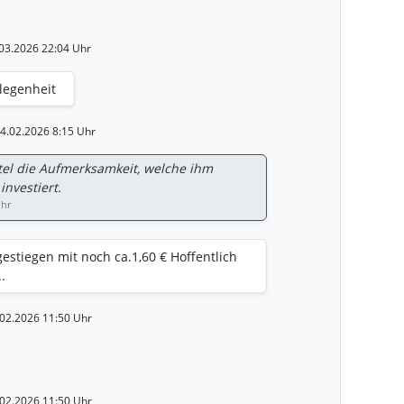
ion gewinnen. ​Geplant ist eine
0 auf bis zu 350 Tonnen pro Tag. ​Dies
.03.2026 22:04 Uhr
n senken und die Unabhängigkeit
lber-Trend ​Silber wird aktuell an den
legenheit
sucht. Als kleinerer Player mit hohem
(„Small Cap“) reagiert Kuya Silver oft
wenn der Silberpreis steigt oder sich die
04.02.2026 8:15 Uhr
fsektor aufhellt.
itel die Aufmerksamkeit, welche ihm
investiert.
Uhr
gestiegen mit noch ca.1,60 € Hoffentlich
.
.02.2026 11:50 Uhr
.02.2026 11:50 Uhr