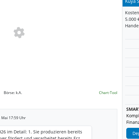
Kuya S
Kosten
5.000 
Handel
Börse:
k.A.
Chart-Tool
SMAR
Kompl
3. Mai 17:59 Uhr
Finanz
026 im Detail: 1. Sie produzieren bereits
De
lver fördert und verarbeitet bereits Erz.