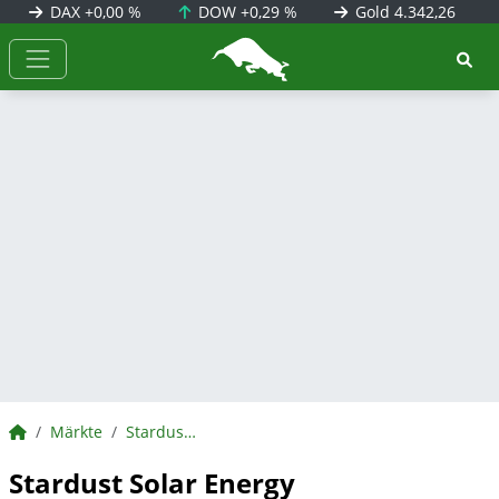
DAX
+0,00 %
DOW
+0,29 %
Gold
4.342,26
BörsenNEWS.de
BörsenNEWS.de
Märkte
Stardust Solar Energy
Stardust Solar Energy