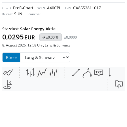
Profi-Chart
A40CPL
CA8552811017
Chart:
WKN:
ISIN:
SUN
Kürzel:
Branche:
Stardust Solar Energy Aktie
0,0295
EUR
±0,00 %
±0,0000
8. August 2026, 12:58 Uhr, Lang & Schwarz
Börse