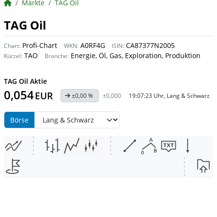
BörsenNEWS.de
Märkte
TAG Oil
TAG Oil
Profi-Chart
A0RF4G
CA87377N2005
Chart:
WKN:
ISIN:
TAO
Energie, Öl, Gas, Exploration, Produktion
Kürzel:
Branche:
TAG Oil Aktie
0,054
EUR
±0,00 %
±0,000
19:07:23 Uhr, Lang & Schwarz
Börse