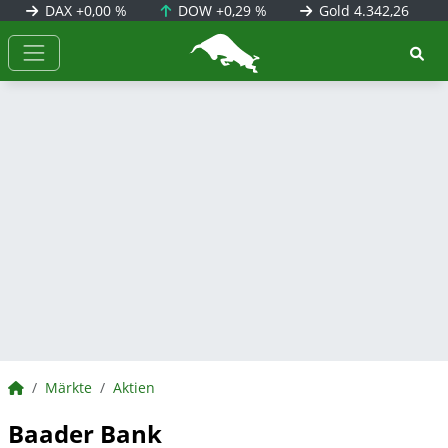
DAX
+0,00 %
DOW
+0,29 %
Gold
4.342,26
BörsenNEWS.de
BörsenNEWS.de
Märkte
Aktien
Baader Bank