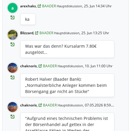
arexhaks
,
BAADER
25. Jun 14:34 Uhr
Hauptdiskussion,
a
ka
Blizzard
,
BAADER
25. Jun 13:25 Uhr
Hauptdiskussion,
Was war das denn? Kursalarm 7.80€
ausgelöst...
chaknoris
,
BAADER
10. Jun 11:00 Uhr
Hauptdiskussion,
Robert Halver (Baader Bank):
„Normalsterbliche Anleger kommen beim
Börsengang gar nicht an Stücke"
chaknoris
,
BAADER
07.05.2026 8:59 Uhr
Hauptdiskussion,
"Aufgrund eines technischen Problems ist
der Börsenhandel auf gettex in der
Assetklasse Aktien in Werten des