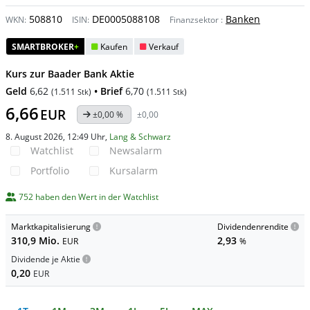
508810
DE0005088108
Banken
WKN:
ISIN:
Finanzsektor
:
SMARTBROKER
+
Kaufen
Verkauf
Kurs zur Baader Bank Aktie
Geld
6,62
• Brief
6,70
(
1.511
)
(
1.511
)
Stk
Stk
6,66
EUR
±0,00 %
±0,00
8. August 2026, 12:49 Uhr
,
Lang & Schwarz
Watchlist
Newsalarm
Portfolio
Kursalarm
752 haben den Wert in der Watchlist
Marktkapitalisierung
Dividendenrendite
310,9 Mio.
2,93
EUR
%
Dividende je Aktie
0,20
EUR