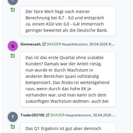
T
Der faire Wert liegt nach meiner
Berechnung bei 8,7 - 9,0 und entspräch
ca. einem KGV von 6,0 - 6,4! Immernoch
geringer bewertet als die Deutsche Bank.
Gimmecash
,
BAADER
30.04.2026 8:08 Uhr
Hauptdiskussion,
G
Das ist das erste Quartal ohne scalable
Kunden? Damals war der Anteil riesig,
nun wurde er durch Wachstum in
anderen Bereichen quasi vollständig
kompensiert. Das Risiko ist weitestgehend
raus, wenn durch das hohe EK je
vorhanden war, und man kann sich dem
zukünftigen Wachstum widmen- auch bei
der Bewertung.
Trader202100
,
BAADER
30.04.2026 8:04 Uhr
Hauptdiskussion,
T
Das Q1 Ergebnis ist gut aber dennoch