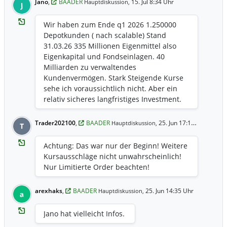
Jano
,
BAADER
15. Jul 8:34 Uhr
Hauptdiskussion,
J
Wir haben zum Ende q1 2026 1.250000
Depotkunden ( nach scalable) Stand
31.03.26 335 Millionen Eigenmittel also
Eigenkapital und Fondseinlagen. 40
Milliarden zu verwaltendes
Kundenvermögen. Stark Steigende Kurse
sehe ich voraussichtlich nicht. Aber ein
relativ sicheres langfristiges Investment.
Trader202100
,
BAADER
25. Jun 17:10 Uhr
Hauptdiskussion,
T
Achtung: Das war nur der Beginn! Weitere
Kursausschläge nicht unwahrscheinlich!
Nur Limitierte Order beachten!
arexhaks
,
BAADER
25. Jun 14:35 Uhr
Hauptdiskussion,
a
Jano hat vielleicht Infos.