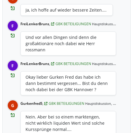
Ja, ich hoffe auf wieder bessere Zeiten....
FreiLenkerBruns
,
GBK BETEILIGUNGEN
24.01.2
Hauptdiskussion,
F
Und vor allen Dingen sind denn die
großaktionäre noch dabei wie Herr
rossmann
FreiLenkerBruns
,
GBK BETEILIGUNGEN
24.01.2
Hauptdiskussion,
F
Okay lieber Gurken Fred das habe ich
dann bestimmt vergessen... Bist du denn
noch dabei bei der GBK Hannover ?
Gurkenfred5
,
GBK BETEILIGUNGEN
06.01.2021 17:11 Uhr
Hauptdiskussion,
G
Nein. Aber bei so einem marktengen,
nicht wirklich liquiden Wert sind solche
Kurssprünge normal....