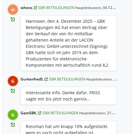
whezo
,
GBK BETEILIGUNGEN
04.12.2025 10:13 Uhr
Hauptdiskussion,
w
Hannover, den 4. Dezember 2025 – GBK
Beteiligungen AG hat einen Vertrag über
den Verkauf der von ihr mittelbar
gehaltenen Anteile an der LACON
Electronic GmbH unterzeichnet (Signing).
GBK hatte sich im Jahr 2019 an dem
Produzenten für elektronische
Komponenten mit wirtschaftlich rund 8,2
% beteiligt. Der Vollzug der Transaktion
(Closing) steht unter dem Vorbehalt
Gurkenfred5
,
GBK BETEILIGUNGEN
09.05.2025 9:35 Uhr
Hauptdiskussion,
G
behördlicher Genehmigungen, die für das
erste Quartal des Jahres 2026 erwartet
Interessante Info. Danke dafür. FRISS
werden. Im Falle des Closings erzielt GBK
sagte mir bis jetzt noch garnix...
einen Gewinn, der das Realisierte
Ergebnis des Geschäftsjahres 2026 (KAGB)
GastGBK
,
GBK BETEILIGUNGEN
21.03.2025 12:11 Uhr
Hauptdiskussion,
G
nach Abzug von Kosten um rund 1,0
Millionen Euro verbessert. Da der
Rossman hat um knapp 10% aufgestockt,
Zeitwert der Beteiligung im
wem es noch nicht aufgefallen ist.