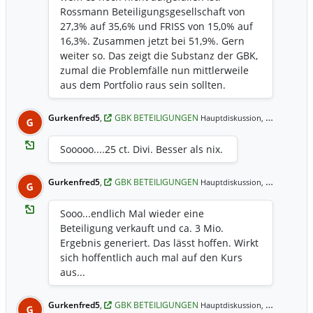
Jahresabschluss 2024 um rund 0,1
Rossmann Beteiligungsgesellschaft von
Millionen Euro geringer ausgewiesen
27,3% auf 35,6% und FRISS von 15,0% auf
wurde, erhöht sich der Net Asset Value
16,3%. Zusammen jetzt bei 51,9%. Gern
von GBK bei Closing um eben diesen
weiter so. Das zeigt die Substanz der GBK,
Betrag.
zumal die Problemfälle nun mittlerweile
aus dem Portfolio raus sein sollten.
Gurkenfred5
,
GBK BETEILIGUNGEN
27.03.2023 15:04 Uhr
Hauptdiskussion,
G
Sooooo....25 ct. Divi. Besser als nix.
Gurkenfred5
,
GBK BETEILIGUNGEN
24.05.2021 10:56 Uhr
Hauptdiskussion,
G
Sooo...endlich Mal wieder eine
Beteiligung verkauft und ca. 3 Mio.
Ergebnis generiert. Das lässt hoffen. Wirkt
sich hoffentlich auch mal auf den Kurs
aus...
Gurkenfred5
,
GBK BETEILIGUNGEN
17.03.2021 9:12 Uhr
Hauptdiskussion,
G