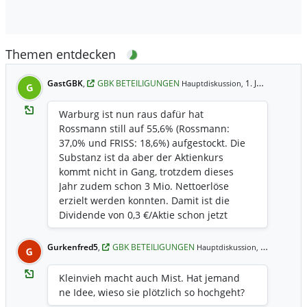
Themen entdecken
GastGBK
,
GBK BETEILIGUNGEN
1. Jun 19:11 Uhr
Hauptdiskussion,
G
Warburg ist nun raus dafür hat
Rossmann still auf 55,6% (Rossmann:
37,0% und FRISS: 18,6%) aufgestockt. Die
Substanz ist da aber der Aktienkurs
kommt nicht in Gang, trotzdem dieses
Jahr zudem schon 3 Mio. Nettoerlöse
erzielt werden konnten. Damit ist die
Dividende von 0,3 €/Aktie schon jetzt
wieder verdient. Evt. sollte Rossmann
noch mehr einsteigen oder es sollten
Gurkenfred5
,
GBK BETEILIGUNGEN
12.12.2025 9:17 Uhr
Hauptdiskussion,
G
Aktien von der Gesellschaft zurückgekauft
werden, wenn der Markt es nicht schafft
Kleinvieh macht auch Mist. Hat jemand
den Aktienkurs zu bewegen. Geld ist ja
ne Idee, wieso sie plötzlich so hochgeht?
ausreichend vorhanden.