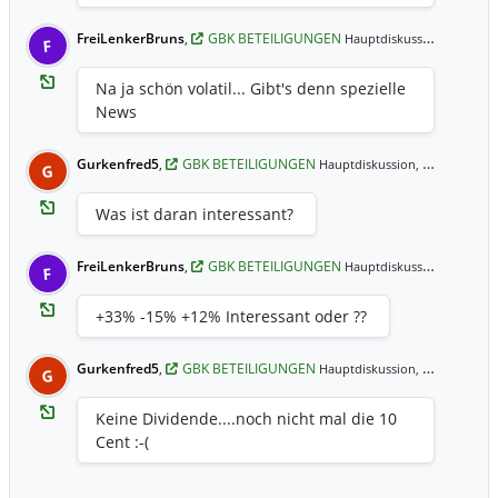
FreiLenkerBruns
,
GBK BETEILIGUNGEN
06.01.2
Hauptdiskussion,
F
Na ja schön volatil... Gibt's denn spezielle
News
Gurkenfred5
,
GBK BETEILIGUNGEN
05.01.2021 9:45 Uhr
Hauptdiskussion,
G
Was ist daran interessant?
FreiLenkerBruns
,
GBK BETEILIGUNGEN
04.01.2
Hauptdiskussion,
F
+33% -15% +12% Interessant oder ??
Gurkenfred5
,
GBK BETEILIGUNGEN
27.09.2020 23:49 Uhr
Hauptdiskussion,
G
Keine Dividende....noch nicht mal die 10
Cent :-(