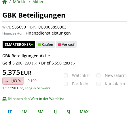
BörsenNEWS.de
Märkte
Aktien
GBK Beteiligungen
585090
DE0005850903
WKN:
ISIN:
Finanzdienstleistungen
Finanzsektor
:
SMARTBROKER
+
Kaufen
Verkauf
GBK Beteiligungen Aktie
Geld
5,200
• Brief
5,550
(
283
)
(
283
)
Stk
Stk
5,375
EUR
Watchlist
Newsalarm
-1,83 %
-0,100
Portfolio
Kursalarm
13:33:50 Uhr
,
Lang & Schwarz
64 haben den Wert in der Watchlist
1T
1M
3M
1J
5J
MAX