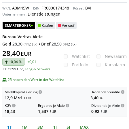
A0M45W
FR0006174348
BVI
WKN:
ISIN:
Kürzel:
Dienstleistungen
Unternehmen
:
SMARTBROKER
+
Kaufen
Verkauf
Bureau Veritas Aktie
Geld
28,30
• Brief
28,50
(
442
)
(
442
)
Stk
Stk
28,40
EUR
Watchlist
Newsalarm
+0,04 %
+0,01
Portfolio
Kursalarm
21:31:59 Uhr
,
Lang & Schwarz
25 haben den Wert in der Watchlist
Marktkapitalisierung
Dividendenrendite
12,9 Mrd.
3,40
EUR
%
KGV
Ergebnis je Aktie
Dividende je Aktie
18,43
1,537
0,92
EUR
EUR
1T
1M
3M
1J
5J
MAX