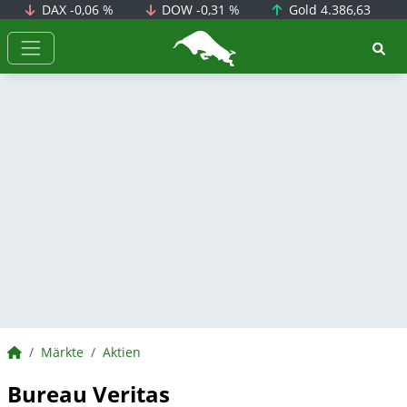
DAX
-0,06 %
DOW
-0,31 %
Gold
4.386,63
BörsenNEWS.de
BörsenNEWS.de
Märkte
Aktien
Bureau Veritas