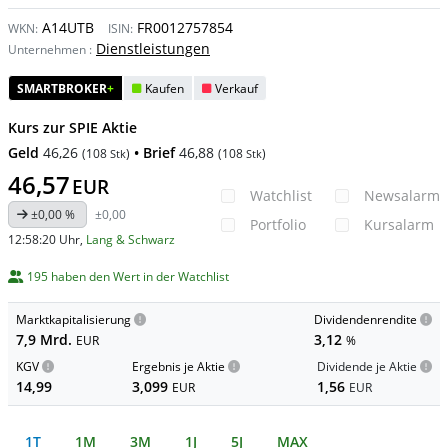
A14UTB
FR0012757854
WKN:
ISIN:
Dienstleistungen
Unternehmen
:
SMARTBROKER
+
Kaufen
Verkauf
Kurs zur SPIE Aktie
Geld
46,26
• Brief
46,88
(
108
)
(
108
)
Stk
Stk
46,57
EUR
Watchlist
Newsalarm
±0,00 %
±0,00
Portfolio
Kursalarm
12:58:20 Uhr
,
Lang & Schwarz
195 haben den Wert in der Watchlist
Marktkapitalisierung
Dividendenrendite
7,9 Mrd.
3,12
EUR
%
KGV
Ergebnis je Aktie
Dividende je Aktie
14,99
3,099
1,56
EUR
EUR
1T
1M
3M
1J
5J
MAX