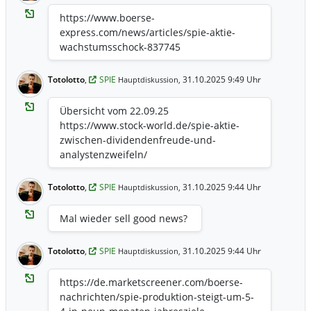
Expertise der SPIE-Gruppe und ihr
https://www.boerse-
Engagement für Nachhaltigkeit und
express.com/news/articles/spie-aktie-
Energieeffizienz.
wachstumsschock-837745
Totolotto
,
SPIE
31.10.2025 9:49 Uhr
Hauptdiskussion,
Übersicht vom 22.09.25
https://www.stock-world.de/spie-aktie-
zwischen-dividendenfreude-und-
analystenzweifeln/
Totolotto
,
SPIE
31.10.2025 9:44 Uhr
Hauptdiskussion,
Mal wieder sell good news?
Totolotto
,
SPIE
31.10.2025 9:44 Uhr
Hauptdiskussion,
https://de.marketscreener.com/boerse-
nachrichten/spie-produktion-steigt-um-5-