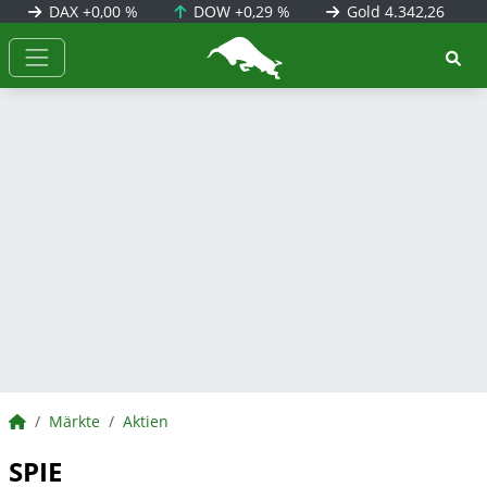
DAX
+0,00 %
DOW
+0,29 %
Gold
4.342,26
BörsenNEWS.de
BörsenNEWS.de
Märkte
Aktien
SPIE