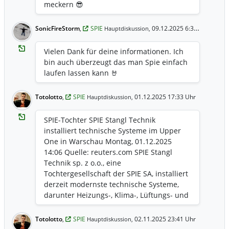
Engineering, Balance of Plant-Arbeiten,
pro Jahr) sowie einen kumulierten Free
meckern 😎
Netzanschluss sowie die Installation von
Cashflow von über 2 Mrd. Euro. Zur
Zusatzsystemen und die Inbetriebnahme.
Governance: Gauthier Louette wird sein
SonicFireStorm
,
SPIE
09.12.2025 6:30 Uhr
Hauptdiskussion,
Mandat als Chairman und CEO nach April
2026 nicht verlängern; SPIE trennt die
Vielen Dank für deine informationen. Ich
Rollen von Chairman und CEO. Markus
bin auch überzeugt das man Spie einfach
Holzke soll nach der Hauptversammlung
laufen lassen kann 🤘
am 30. April 2026 CEO werden, Patrick
Jeantet nicht-exekutiver Chairman.
Totolotto
,
SPIE
01.12.2025 17:33 Uhr
Hauptdiskussion,
SPIE-Tochter SPIE Stangl Technik
installiert technische Systeme im Upper
One in Warschau Montag, 01.12.2025
14:06 Quelle: reuters.com SPIE Stangl
Technik sp. z o.o., eine
Tochtergesellschaft der SPIE SA, installiert
derzeit modernste technische Systeme,
darunter Heizungs-, Klima-, Lüftungs- und
Elektroinstallationen, im neuen Upper
One Bürogebäude in Warschau. Das
Totolotto
,
SPIE
02.11.2025 23:41 Uhr
Hauptdiskussion,
Projekt unterstreicht die technische