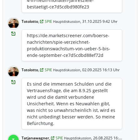
4-in-neun-monaten-jahresziele-
bestaetigt-ce7d5cdbd980fe23
Totolotto
,
SPIE
31.10.2025 9:42 Uhr
Hauptdiskussion,
https://de.marketscreener.com/boerse-
nachrichten/spie-verzeichnet-
produktionswachstum-von-ueber-5-bis-
ende-september-ce7d5cdbd88ef72d
Totolotto
,
SPIE
02.09.2025 16:13 Uhr
Hauptdiskussion,
Es sind die immensen Schulden und die
Vertrauensfrage, die am 8.9.25 gestellt
wird und die damit verbundene
Unsicherheit. Wenn es Neuwahlen gibt,
was nicht so unwahrscheinlich ist, wird es
nicht unbedingt besser werden. So meine
Befürchtung.
Tatjanawagner
,
SPIE
26.08.2025 16:21 Uhr
Hauptdiskussion,