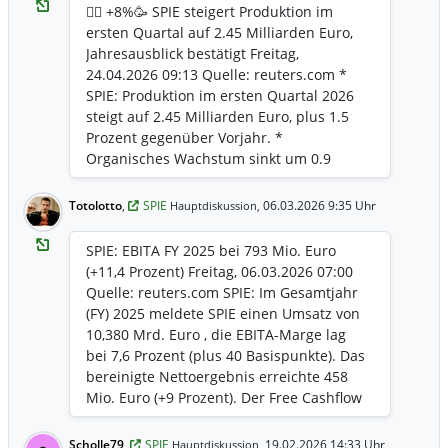
ab, die zusammen einen Jahresumsatz
✊🏻 +8%🥳 SPIE steigert Produktion im
von rund 670 Millionen € repräsentieren.
ersten Quartal auf 2.45 Milliarden Euro,
Die Zukäufe umfassten auch eine
Jahresausblick bestätigt Freitag,
bedeutende Expansion im Bereich der
24.04.2026 09:13 Quelle: reuters.com *
deutschen Industriedienstleistungen. Die
SPIE: Produktion im ersten Quartal 2026
EBITA-Marge des Unternehmens
steigt auf 2.45 Milliarden Euro, plus 1.5
verbesserte sich im ersten Halbjahr 2026
Prozent gegenüber Vorjahr. *
um 20 Basispunkte auf 6,2 %, während
Organisches Wachstum sinkt um 0.9
das EBITA 321,40 Millionen € erreichte.
Prozent; Beitrag aus Akquisitionen liegt
Wie Spie mitteilte, erholte sich das
bei plus 2.7 Prozent. * Deutschland:
Totolotto
,
SPIE
06.03.2026 9:35 Uhr
Hauptdiskussion,
organische Wachstum im zweiten Quartal
Produktion 799.2 Millionen Euro, plus 1.2
und glich damit frühere saisonale Effekte
Prozent; organisch 0.0 Prozent. *
SPIE: EBITA FY 2025 bei 793 Mio. Euro
aus. Das Unternehmen bestätigte seinen
Frankreich: Produktion 829.3 Millionen
(+11,4 Prozent) Freitag, 06.03.2026 07:00
Ausblick für 2026 und prognostiziert ein
Euro, plus 1.9 Prozent; organisch plus 0.6
Quelle: reuters.com SPIE: Im Gesamtjahr
starkes Gesamtwachstum, das sowohl
Prozent. * Ausblick 2026 bestätigt: starke
(FY) 2025 meldete SPIE einen Umsatz von
durch organisches Wachstum als auch
Gesamtwachstumsdynamik, weitere
10,380 Mrd. Euro , die EBITA-Marge lag
durch Fusionen und Übernahmen
Ausweitung EBITA-Marge avisiert.
bei 7,6 Prozent (plus 40 Basispunkte). Das
getragen wird. Spie erwartet für den
bereinigte Nettoergebnis erreichte 458
weiteren Jahresverlauf 2026 eine
Mio. Euro (+9 Prozent). Der Free Cashflow
fortgesetzte Steigerung der EBITA-Marge.
betrug 524 Mio. Euro bei 108 Prozent
Cash Conversion; der Verschuldungsgrad
Scholle79
,
SPIE
19.02.2026 14:33 Uhr
Hauptdiskussion,