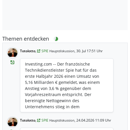
Themen entdecken
Totolotto
,
SPIE
30. Jul 17:51 Uhr
Hauptdiskussion,
Investing.com -- Der französische
Technikdienstleister Spie hat für das
erste Halbjahr 2026 einen Umsatz von
5,16 Milliarden € gemeldet, was einem
Anstieg von 3,6 % gegenüber dem
Vorjahreszeitraum entspricht. Der
bereinigte Nettogewinn des
Unternehmens stieg in dem
Sechsmonatszeitraum im Jahresvergleich
um 11,9 %. Spie schloss im ersten
Totolotto
,
SPIE
24.04.2026 11:09 Uhr
Hauptdiskussion,
Halbjahr fünf ergänzende Akquisitionen