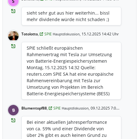
S
lag Ende Dezember 2025 bei 1,3x. SPIE
empfahl eine Dividende von 1,08 Euro je
sieht sehr gut aus hier weiterhin... bissl
Aktie (+8 Prozent; vorbehaltlich
mehr dividende würde nicht schaden ;)
Zustimmung der Hauptversammlung am
30. April 2026). Im Berichtszeitraum
Totolotto
,
SPIE
15.12.2025 14:42 Uhr
Hauptdiskussion,
kündigte SPIE 9 Bolt-on-Akquisitionen
(zusammen rund 347 Mio. Euro
SPIE schließt europäischen
Jahresumsatz) an; Anfang 2026 wurden 2
Rahmenvertrag mit Tesla zur Umsetzung
Transaktionen gemeldet, darunter die
von Batterie-Energiespeichersystemen
Unterzeichnung einer Vereinbarung zur
Montag, 15.12.2025 14:32 Quelle:
Übernahme von ROFA Industrial AG (rund
reuters.com SPIE SA hat eine europäische
430 Mio. Euro Jahresumsatz; EBITA-Marge
Rahmenvereinbarung mit Tesla zur
im hohen einstelligen Bereich). Der
Umsetzung von Projekten im Bereich
Ausblick für 2026 sieht starkes Wachstum
Batterie-Energiespeichersysteme (BESS)
und eine weitere Ausweitung der EBITA-
unterzeichnet. Die Vereinbarung gilt für
Marge vor. Das mittelfristige EBITA-
alle europäischen Tochtergesellschaften
Margenziel wurde auf 8 Prozent bis 2028
Blumentopf88
,
SPIE
09.12.2025 7:04 Uhr
Hauptdiskussion,
B
von SPIE mit BESS-Expertise und hat eine
angehoben; zudem erwartet SPIE für
dreijährige Laufzeit mit
2025–2028 ein durchschnittliches
Bei einer aktuellen Jahresperformance
Verlängerungsoption. Sie umfasst
jährliches Umsatzwachstum von 7 bis 9
von ca. 59% und einer Dividende von
technische Dienstleistungen wie
Prozent (davon organisch 3 bis 4 Prozent
über 2% gibt es auch keinen Grund zu