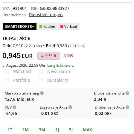
931901
GB0008883927
WKN:
ISIN:
Dienstleistungen
Unternehmen
:
SMARTBROKER
+
Kaufen
Verkauf
TRIFAST Aktie
Geld
0,910
• Brief
0,980
(
2.213
)
(
2.213
)
Stk
Stk
0,945
EUR
-0,53 %
-0,005
5. August 2026, 22:58 Uhr
,
Lang & Schwarz
Watchlist
Newsalarm
Portfolio
Kursalarm
Marktkapitalisierung
Dividendenrendite
127,6 Mio.
2,34
EUR
%
KGV
Ergebnis je Aktie
Dividende je Aktie
-61,65
-0,01
0,02
GBX
GBX
1T
1M
3M
1J
5J
MAX