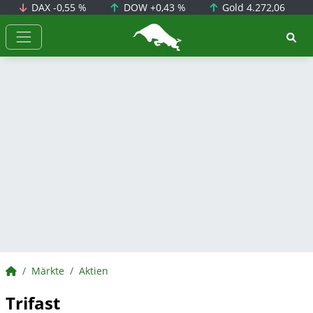
DAX
-0,55 %
DOW
+0,43 %
Gold
4.272,06
BörsenNEWS.de
BörsenNEWS.de
Märkte
Aktien
Trifast