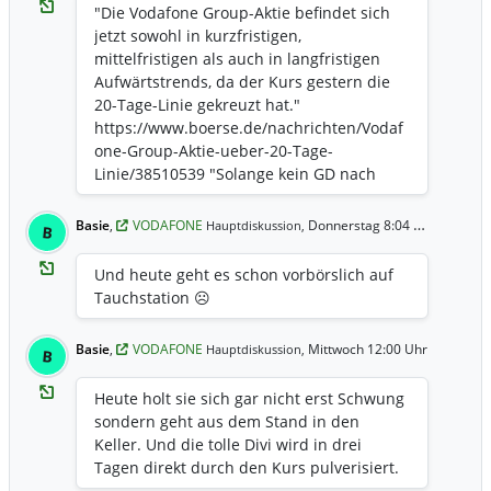
"Die Vodafone Group-Aktie befindet sich
jetzt sowohl in kurzfristigen,
mittelfristigen als auch in langfristigen
Aufwärtstrends, da der Kurs gestern die
20-Tage-Linie gekreuzt hat."
https://www.boerse.de/nachrichten/Vodaf
one-Group-Aktie-ueber-20-Tage-
Linie/38510539 "Solange kein GD nach
unten gekreuzt wird, stellt sich das
nächste Kursziel auf das am 28.07.2026
Basie
,
VODAFONE
Donnerstag 8:04 Uhr
Hauptdiskussion,
B
markierte 36-Monats-Hoch von 1,44,
womit vorläufig ein Aufwärtspotential von
Und heute geht es schon vorbörslich auf
3,60 Prozent besteht."
Tauchstation ☹️
Basie
,
VODAFONE
Mittwoch 12:00 Uhr
Hauptdiskussion,
B
Heute holt sie sich gar nicht erst Schwung
sondern geht aus dem Stand in den
Keller. Und die tolle Divi wird in drei
Tagen direkt durch den Kurs pulverisiert.