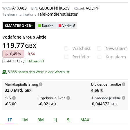
A1XA83
GB00BH4HKS39
VODPF
WKN:
ISIN:
Kürzel:
Telekomdienstleister
Telekommunikation
:
SMARTBROKER
+
Kaufen
Verkauf
Vodafone Group Aktie
119,77
GBX
Watchlist
Newsalarm
-0,45 %
-0,54
Portfolio
Kursalarm
08:44:33 Uhr
,
TTMzero RT
5.855 haben den Wert in der Watchlist
Marktkapitalisierung
Dividendenrendite
32,0 Mrd.
4,66
GBX
%
KGV
Ergebnis je Aktie
Dividende je Aktie
-65,00
-0,02
0,044372
GBX
GBX
1T
1M
3M
1J
5J
MAX