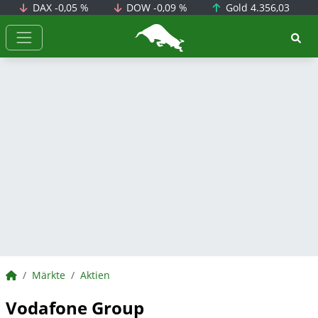
DAX
-0,05 %
DOW
-0,09 %
Gold
4.356,03
BörsenNEWS.de
BörsenNEWS.de
Märkte
Aktien
Vodafone Group