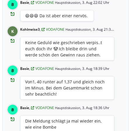
Basie
,
VODAFONE
3. Aug 22:02 Uhr
Hauptdiskussion,
B
😄😄😄 Da ist aber einer nervös.
Kohlmeise3
,
VODAFONE
3. Aug 21:34 Uhr
Hauptdiskussion,
K
Keine Geduld wie geschrieben verpis..t
euch doch ihr 🤡 Ich bleibe drin und
werde schön den Gewinn raus ziehen.
Basie
,
VODAFONE
3. Aug 18:39 Uhr
Hauptdiskussion,
B
Von1, 40 runter auf 1,37 und gleich noch
im Minus. Bei dem Gesamtmarkt schon
sehr beachtlich!
Basie
,
VODAFONE
3. Aug 18:36 Uhr
Hauptdiskussion,
B
Die Meldung schlägt ja mal wieder ein,
wie eine Bombe