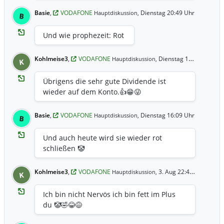
Basie
,
VODAFONE
Dienstag 20:49 Uhr
Hauptdiskussion,
B
Und wie prophezeit: Rot
Kohlmeise3
,
VODAFONE
Dienstag 19:41 Uhr
Hauptdiskussion,
K
Übrigens die sehr gute Dividende ist
wieder auf dem Konto.👍😁😜
Basie
,
VODAFONE
Dienstag 16:09 Uhr
Hauptdiskussion,
B
Und auch heute wird sie wieder rot
schließen 🤡
Kohlmeise3
,
VODAFONE
3. Aug 22:43 Uhr
Hauptdiskussion,
K
Ich bin nicht Nervös ich bin fett im Plus
du 🤡🤣😂😅