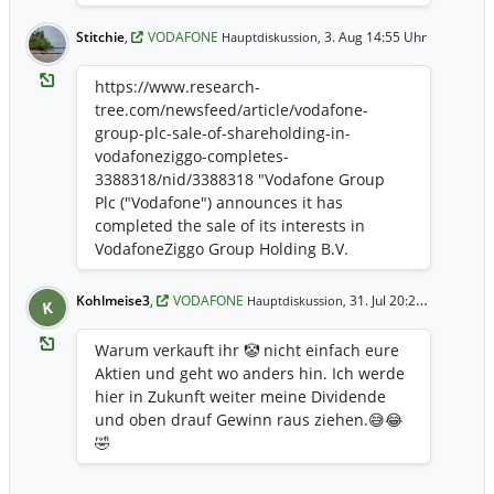
Stitchie
,
VODAFONE
3. Aug 14:55 Uhr
Hauptdiskussion,
https://www.research-
tree.com/newsfeed/article/vodafone-
group-plc-sale-of-shareholding-in-
vodafoneziggo-completes-
3388318/nid/3388318 "Vodafone Group
Plc ("Vodafone") announces it has
completed the sale of its interests in
VodafoneZiggo Group Holding B.V.
("VodafoneZiggo") to Liberty Global Ltd
("Liberty Global"). The transaction
Kohlmeise3
,
VODAFONE
31. Jul 20:20 Uhr
Hauptdiskussion,
K
consideration comprises €1.0 billion in
cash and a 10% shareholding in Ziggo
Warum verkauft ihr 🤡 nicht einfach eure
Group, which will own 100% of both
Aktien und geht wo anders hin. Ich werde
VodafoneZiggo and Liberty Global's
hier in Zukunft weiter meine Dividende
Belgian subsidiary, Telenet Group Holding
und oben drauf Gewinn raus ziehen.😅😂
("Telenet")1. As part of the transaction,
🤣
Vodafone and Liberty Global have also
agreed that Vodafone will continue to