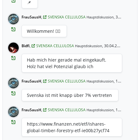
📌
FrauSausH
,
SVENSKA CELLULOSA
30.04.2021 21:38 Uhr
Hauptdiskussion,
Willkommen! ✌🏻
Bidfi
,
SVENSKA CELLULOSA
30.04.2021 19:45 Uhr
Hauptdiskussion,
Hab mich hier gerade mal eingekauft.
Holz hat viel Potenzial glaub ich
FrauSausH
,
SVENSKA CELLULOSA
16.04.2021 14:34 Uhr
Hauptdiskussion,
Svenska ist mit knapp über 7% vertreten
FrauSausH
,
SVENSKA CELLULOSA
16.04.2021 14:34 Uhr
Hauptdiskussion,
https://www.finanzen.net/etf/ishares-
global-timber-forestry-etf-ie00b27ycf74