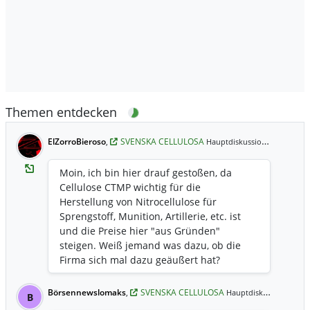
Themen entdecken
ElZorroBieroso
,
SVENSKA CELLULOSA
15.02.202
Hauptdiskussion,
Moin, ich bin hier drauf gestoßen, da
Cellulose CTMP wichtig für die
Herstellung von Nitrocellulose für
Sprengstoff, Munition, Artillerie, etc. ist
und die Preise hier "aus Gründen"
steigen. Weiß jemand was dazu, ob die
Firma sich mal dazu geäußert hat?
Börsennewslomaks
,
SVENSKA CELLULOSA
21.07
Hauptdiskussion,
B