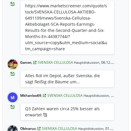
https://www.marketscreener.com/quote/s
tock/SVENSKA-CELLULOSA-AKTIEBO-
6491109/news/Svenska-Cellulosa-
Aktiebolaget-SCA-Reports-Earnings-
Results-for-the-Second-Quarter-and-Six-
Months-En-44387744/?
utm_source=copy&utm_medium=social&u
tm_campaign=share
Ganon
,
SVENSKA CELLULOSA
06.12.2021 14:36 Uhr
Hauptdiskussion,
Alles Rot im Depot, außer Svenska, die
sägt fleißig die Bäume um...
Mkhanloo69
,
SVENSKA CELLULOSA
02.11.2021 23:15 Uhr
Hauptdiskussion,
M
Q3 Zahlen waren circa 25% besser als
erwartet 🥰
Obinaruv
,
SVENSKA CELLULOSA
01.11.2021 11:52 Uhr
Hauptdiskussion,