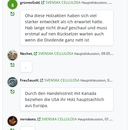
grünesGold
,
SVENSKA CELLULOSA
27.08.2021 13:32 Uhr
Hauptdiskussion,
g
Oha diese Holzaktien haben sich viel
stärker entwickelt als ich erwartet hätte.
Hab lange nicht drauf geschaut und muss
erstmal auf nen Rücksetzer warten auch
wenn die Dividende ganz nett ist
Nechet
,
SVENSKA CELLULOSA
09.05.2021 9:38 Uhr
Hauptdiskussion,
.
FrauSausH
,
SVENSKA CELLULOSA
01.05.2021 10:18 Uhr
Hauptdiskussion,
Durch den Handelsstreit mit Kanada
beziehen die USA ihr Holz hauptsächlich
aus Europa.
mrroboto
,
SVENSKA CELLULOSA
01.05.2021 8:40 Uhr
Hauptdiskussion,