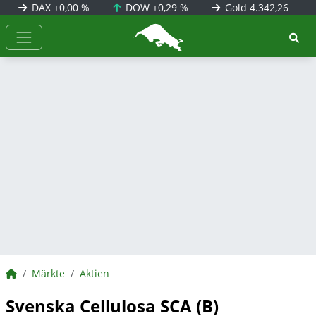
DAX
+0,00 %
DOW
+0,29 %
Gold
4.342,26
BörsenNEWS.de
BörsenNEWS.de
Märkte
Aktien
Svenska Cellulosa SCA (B)