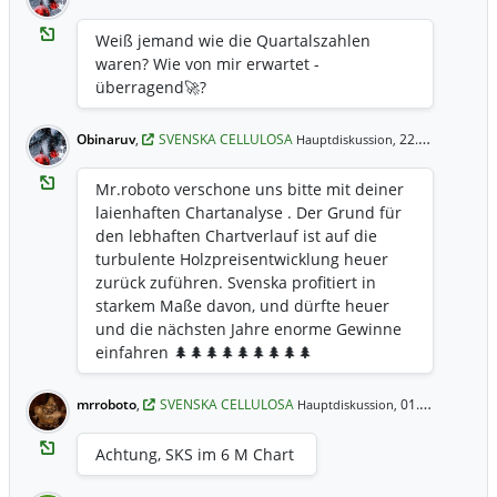
Weiß jemand wie die Quartalszahlen
waren? Wie von mir erwartet -
überragend🚀?
Obinaruv
,
SVENSKA CELLULOSA
22.10.2021 21:10 Uhr
Hauptdiskussion,
Mr.roboto verschone uns bitte mit deiner
laienhaften Chartanalyse . Der Grund für
den lebhaften Chartverlauf ist auf die
turbulente Holzpreisentwicklung heuer
zurück zuführen. Svenska profitiert in
starkem Maße davon, und dürfte heuer
und die nächsten Jahre enorme Gewinne
einfahren 🌲🌲🌲🌲🌲🌲🌲🌲🌲
mrroboto
,
SVENSKA CELLULOSA
01.10.2021 23:37 Uhr
Hauptdiskussion,
Achtung, SKS im 6 M Chart