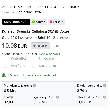
856193
SE0000112724
0MCK
WKN:
ISIN:
Kürzel:
Papierindustrie
Industrie
:
SMARTBROKER
+
Kaufen
Verkauf
Kurs zur Svenska Cellulosa SCA (B) Aktie
Geld
10,04
• Brief
10,12
(
2.490
)
(
2.490
)
Stk
Stk
10,08
EUR
±0,00 %
±0,00
8. August 2026, 12:58 Uhr
,
Lang & Schwarz
Watchlist
Newsalarm
Portfolio
Kursalarm
385 haben den Wert in der Watchlist
Marktkapitalisierung
Dividendenrendite
6,5 Mrd.
2,74
EUR
%
KGV
Ergebnis je Aktie
Dividende je Aktie
32,83
3,356
3,00
SEK
SEK