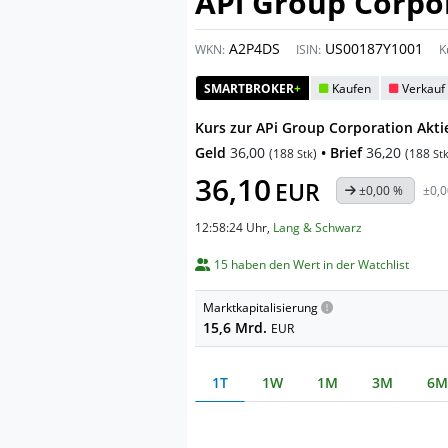
APi Group Corpo
A2P4DS
US00187Y1001
WKN:
ISIN:
K
SMARTBROKER
+
Kaufen
Verkauf
Kurs zur APi Group Corporation Akti
Geld
36,00
• Brief
36,20
(
188
)
(
188
Stk
St
36,10
EUR
±0,00 %
±0,0
12:58:24 Uhr
,
Lang & Schwarz
15 haben den Wert in der Watchlist
Marktkapitalisierung
15,6 Mrd.
EUR
1T
1W
1M
3M
6M