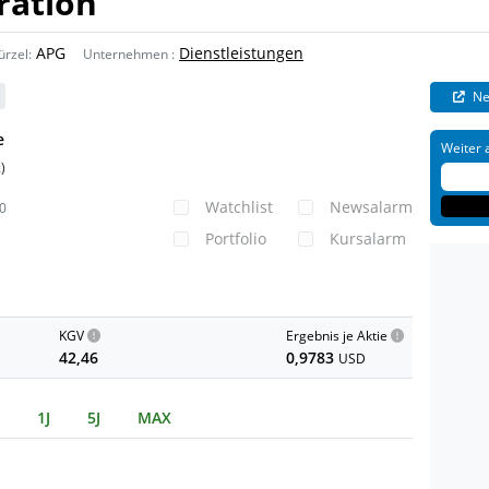
ration
APG
Dienstleistungen
ürzel:
Unternehmen
:
Ne
e
Weiter 
)
k
Watchlist
Newsalarm
0
Portfolio
Kursalarm
KGV
Ergebnis je Aktie
42,46
0,9783
USD
1J
5J
MAX