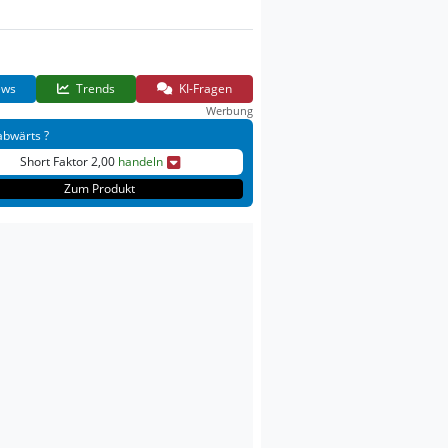
ws
Trends
KI-Fragen
Werbung
abwärts ?
Short Faktor 2,00
handeln
Zum Produkt