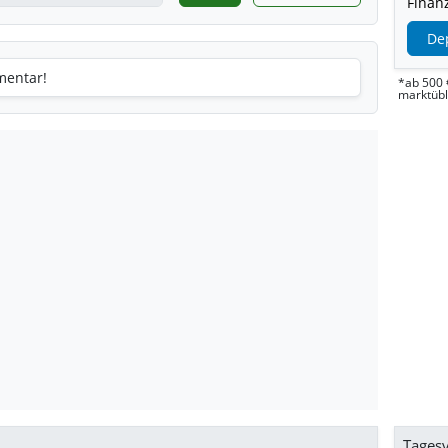
Finanz
De
mentar!
*ab 500 
marktüb
Tages