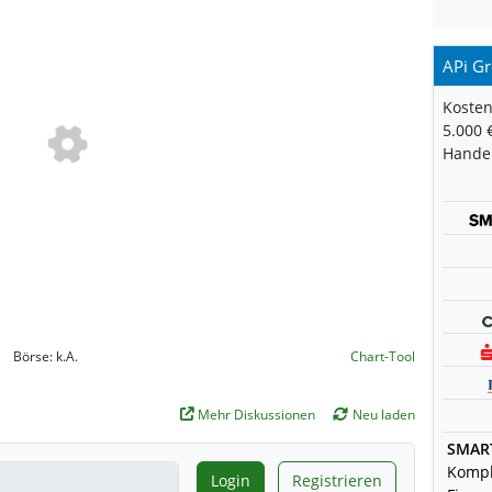
APi Gr
Kosten
5.000 
Handel
Börse:
k.A.
Chart-Tool
Mehr Diskussionen
Neu laden
SMAR
Kompl
Login
Registrieren