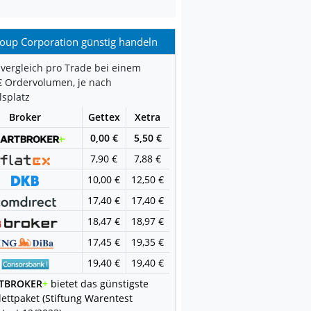
oup Corporation günstig handeln
vergleich pro Trade bei einem
€ Ordervolumen, je nach
splatz
Broker
Gettex
Xetra
0,00 €
5,50 €
7,90 €
7,88 €
10,00 €
12,50 €
17,40 €
17,40 €
18,47 €
18,97 €
17,45 €
19,35 €
19,40 €
19,40 €
TBROKER
+
bietet das günstigste
ettpaket (Stiftung Warentest