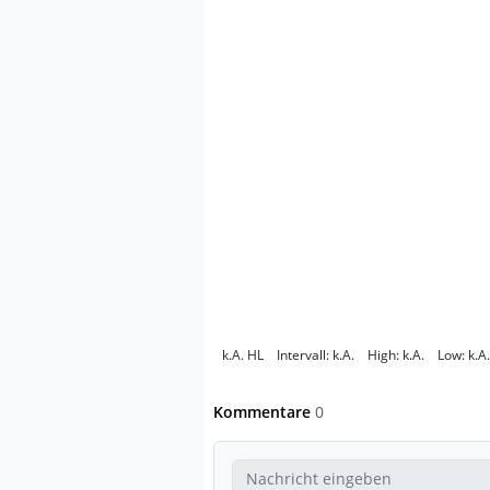
k.A.
HL
Intervall:
k.A.
High:
k.A.
Low:
k.A.
Kommentare
0