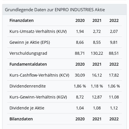
Grundlegende Daten zur ENPRO INDUSTRIES Aktie
Finanzdaten
2020
2021
2022
2
Kurs-Umsatz-Verhältnis (KUV)
1,94
2,72
2,07
3
Gewinn je Aktie (EPS)
8,66
8,55
9,81
1
Verschuldungsgrad
88,71
130,22
88,51
7
Fundamentaldaten
2020
2021
2022
2
Kurs-Cashflow-Verhältnis (KCV)
30,09
16,12
17,82
1
Dividendenrendite
1,86 %
1,18 %
1,06 %
0,
Kurs-Gewinn-Verhältnis (KGV)
8,72
12,87
11,08
14
Dividende je Aktie
1,04
1,08
1,12
1
Bilanzdaten
2020
2021
2022
2