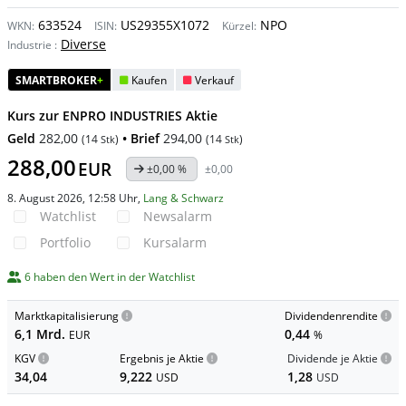
633524
US29355X1072
NPO
WKN:
ISIN:
Kürzel:
Diverse
Industrie
:
SMARTBROKER
+
Kaufen
Verkauf
Kurs zur ENPRO INDUSTRIES Aktie
Geld
282,00
• Brief
294,00
(
14
)
(
14
)
Stk
Stk
288,00
EUR
±0,00 %
±0,00
8. August 2026, 12:58 Uhr
,
Lang & Schwarz
Watchlist
Newsalarm
Portfolio
Kursalarm
6 haben den Wert in der Watchlist
Marktkapitalisierung
Dividendenrendite
6,1 Mrd.
0,44
EUR
%
KGV
Ergebnis je Aktie
Dividende je Aktie
34,04
9,222
1,28
USD
USD