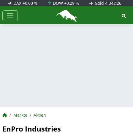
DAX
+0,00 %
DOW
+0,29 %
Gold
4.342,26
BörsenNEWS.de
BörsenNEWS.de
Märkte
Aktien
EnPro Industries