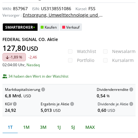
857967
US3138551086
FSS
WKN:
ISIN:
Kürzel:
Entsorgung, Umwelttechnologie und -dienstleistung
Versorger
:
SMARTBROKER
+
Kaufen
Verkauf
FEDERAL SIGNAL CO. Aktie
127,80
USD
Watchlist
Newsalarm
-1,89 %
-2,46
Portfolio
Kursalarm
02:04:00 Uhr
,
Nasdaq
34 haben den Wert in der Watchlist
Marktkapitalisierung
Dividendenrendite
6,8 Mrd.
0,54
USD
%
KGV
Ergebnis je Aktie
Dividende je Aktie
24,92
5,013
0,60
USD
USD
1T
1M
3M
1J
5J
MAX