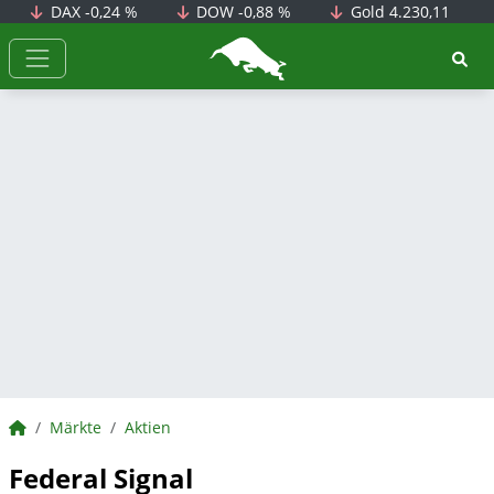
DAX
-0,24 %
DOW
-0,88 %
Gold
4.230,11
BörsenNEWS.de
BörsenNEWS.de
Märkte
Aktien
Federal Signal