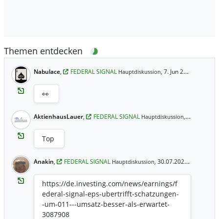
Themen entdecken
Nabulace
,
FEDERAL SIGNAL
7. Jun 20:00 Uhr
Hauptdiskussion,
👀
AktienhausLauer
,
FEDERAL SIGNAL
30.07.2025 
Hauptdiskussion,
Top
Anakin
,
FEDERAL SIGNAL
30.07.2025 17:22 Uhr
Hauptdiskussion,
https://de.investing.com/news/earnings/f
ederal-signal-eps-ubertrifft-schatzungen-
-um-011---umsatz-besser-als-erwartet-
3087908