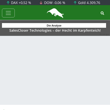
DAX
+0,52 %
DOW
-0,06 %
Gold
4.309,76
BörsenNEWS.de
Die Analyse
SalesCloser Technologies – der Hecht im Karpfenteich!
Anzeige