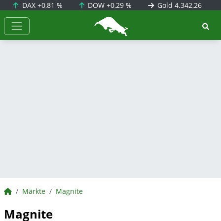
DAX
+0,81 %
DOW
+0,29 %
Gold
4.342,26
BörsenNEWS.de
BörsenNEWS.de
Märkte
Magnite
Magnite