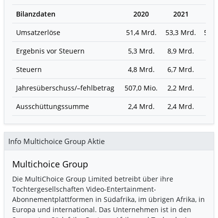
Bilanzdaten
2020
2021
2
Umsatzerlöse
51,4 Mrd.
53,3 Mrd.
55,2
Ergebnis vor Steuern
5,3 Mrd.
8,9 Mrd.
7,1
Steuern
4,8 Mrd.
6,7 Mrd.
5,7
Jahresüberschuss/–fehlbetrag
507,0 Mio.
2,2 Mrd.
1,4
Ausschüttungssumme
2,4 Mrd.
2,4 Mrd.
2,4
Info Multichoice Group Aktie
Multichoice Group
Die MultiChoice Group Limited betreibt über ihre
Tochtergesellschaften Video-Entertainment-
Abonnementplattformen in Südafrika, im übrigen Afrika, in
Europa und international. Das Unternehmen ist in den