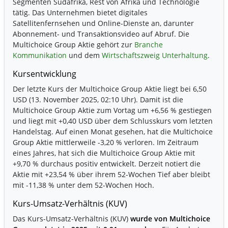
Segmenten Südafrika, Rest von Afrika und Technologie
tätig. Das Unternehmen bietet digitales
Satellitenfernsehen und Online-Dienste an, darunter
Abonnement- und Transaktionsvideo auf Abruf. Die
Multichoice Group Aktie gehört zur
Branche
Kommunikation
und dem
Wirtschaftszweig Unterhaltung
.
Kursentwicklung
Der letzte Kurs der Multichoice Group Aktie liegt bei 6,50
USD (13. November 2025, 02:10 Uhr). Damit ist die
Multichoice Group Aktie zum Vortag um
+6,56 %
gestiegen
und liegt mit
+0,40 USD
über dem Schlusskurs vom letzten
Handelstag. Auf einen Monat gesehen, hat die Multichoice
Group Aktie mittlerweile
-3,20 %
verloren. Im Zeitraum
eines Jahres, hat sich die Multichoice Group Aktie mit
+9,70 %
durchaus positiv entwickelt. Derzeit notiert die
Aktie mit
+23,54 %
über ihrem 52-Wochen Tief aber bleibt
mit
-11,38 %
unter dem 52-Wochen Hoch.
Kurs-Umsatz-Verhältnis (KUV)
Das Kurs-Umsatz-Verhältnis (KUV)
wurde von Multichoice