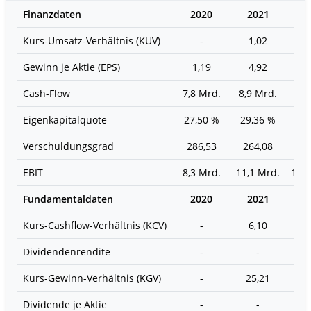
Finanzdaten
2020
2021
2
Kurs-Umsatz-Verhältnis (KUV)
-
1,02
0
Gewinn je Aktie (EPS)
1,19
4,92
3
Cash-Flow
7,8 Mrd.
8,9 Mrd.
8,7
Eigenkapitalquote
27,50 %
29,36 %
25,
Verschuldungsgrad
286,53
264,08
31
EBIT
8,3 Mrd.
11,1 Mrd.
11,5
Fundamentaldaten
2020
2021
2
Kurs-Cashflow-Verhältnis (KCV)
-
6,10
6
Dividendenrendite
-
-
5,
Kurs-Gewinn-Verhältnis (KGV)
-
25,21
38
Dividende je Aktie
-
-
0,3