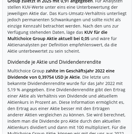
Group zuletzt in 2025 mit 0,91 angegeben
. Für Analysten
stellen KUV-Werte unter eins eine Unterbewertung der
jeweiligen Aktie dar. Das Kurs-Umsatz-Verhältnis unterliegt
jedoch permanenten Schwankungen und sollte nicht als
einzige Kennzahl betrachtet werden. Nach den uns zur
Verfügung stehenden Daten, läge das
KUV für die
Multichoice Group Aktie aktuell bei 0,05
und wäre für
Aktienanalysten per Definition empfehlenswert, da die
Aktie unterbewertet zu sein scheint.
Dividende je Aktie und Dividendenrendite
Multichoice Group
zahlte im Geschäftsjahr 2022 eine
Dividende von 0,39754 USD je Aktie
. Die letzte uns
bekannte Dividendenrendite wurde für das Jahr 2022 mit
5,19 % angegeben. Eine Dividendenrendite gibt den Ertrag
einer Aktie als Verhältnis von Dividende und aktuellem
Aktienkurs in Prozent an. Diese Information ermöglicht es,
den Ertrag aus einer Aktie besser mit den Erträgen
anderer Aktien vergleichen zu können. Sie wird berechnet,
indem man die Dividende pro Aktie durch den aktuellen
Aktienkurs dividiert und dann mit 100 multipliziert. Für die
Multichoice Group Aktie, können wir mit der uns aus 2022