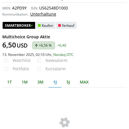
A2PD9Y
US62548D1000
WKN:
ISIN:
Unterhaltung
Kommunikation
:
SMARTBROKER
+
Kaufen
Verkauf
Multichoice Group Aktie
6,50
USD
+6,56 %
+0,40
13. November 2025, 02:10 Uhr
,
Nasdaq OTC
Watchlist
Newsalarm
Portfolio
Kursalarm
1T
1M
3M
1J
5J
MAX