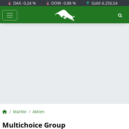
DAX
-0,24 %
DOW
-0,88 %
Gold
4.256,54
BörsenNEWS.de
BörsenNEWS.de
Märkte
Aktien
Multichoice Group