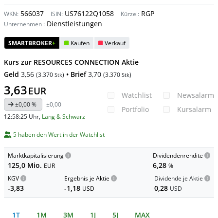
566037
US76122Q1058
RGP
WKN:
ISIN:
Kürzel:
Dienstleistungen
Unternehmen
:
SMARTBROKER
+
Kaufen
Verkauf
Kurs zur RESOURCES CONNECTION Aktie
Geld
3,56
• Brief
3,70
(
3.370
)
(
3.370
)
Stk
Stk
3,63
EUR
Watchlist
Newsalarm
±0,00 %
±0,00
Portfolio
Kursalarm
12:58:25 Uhr
,
Lang & Schwarz
5 haben den Wert in der Watchlist
Marktkapitalisierung
Dividendenrendite
125,0 Mio.
6,28
EUR
%
KGV
Ergebnis je Aktie
Dividende je Aktie
-3,83
-1,18
0,28
USD
USD
1T
1M
3M
1J
5J
MAX