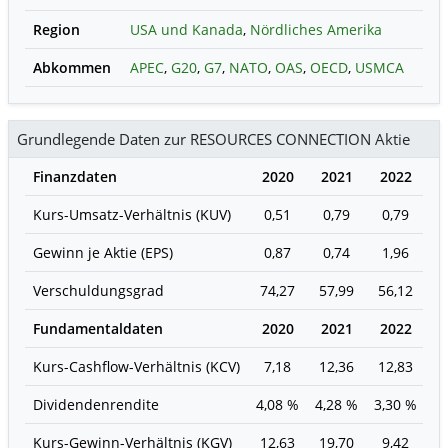
Region
USA und Kanada
,
Nördliches Amerika
Abkommen
APEC
,
G20
,
G7
,
NATO
,
OAS
,
OECD
,
USMCA
Grundlegende Daten zur RESOURCES CONNECTION Aktie
Finanzdaten
2020
2021
2022
2
Kurs-Umsatz-Verhältnis (KUV)
0,51
0,79
0,79
0
Gewinn je Aktie (EPS)
0,87
0,74
1,96
1
Verschuldungsgrad
74,27
57,99
56,12
2
Fundamentaldaten
2020
2021
2022
2
Kurs-Cashflow-Verhältnis (KCV)
7,18
12,36
12,83
6
Dividendenrendite
4,08 %
4,28 %
3,30 %
3,
Kurs-Gewinn-Verhältnis (KGV)
12,63
19,70
9,42
9