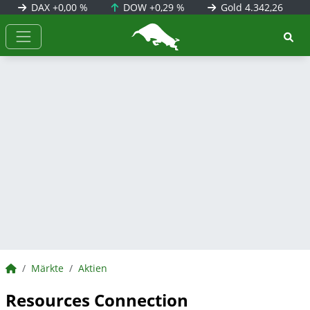
DAX
+0,00 %
DOW
+0,29 %
Gold
4.342,26
BörsenNEWS.de
BörsenNEWS.de
Märkte
Aktien
Resources Connection