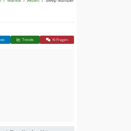
e
Märkte
Aktien
Sleep Number
ws
Trends
KI-Fragen