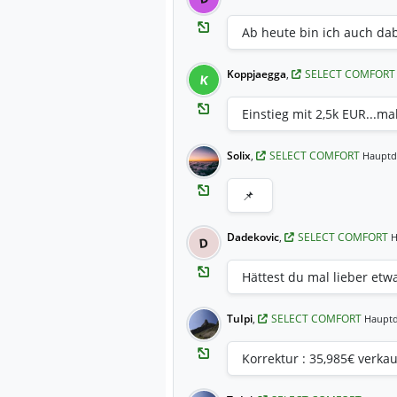
Ab heute bin ich auch dabe
Koppjaegga
,
SELECT COMFOR
K
Einstieg mit 2,5k EUR...m
Solix
,
SELECT COMFORT
Hauptd
📌
Dadekovic
,
SELECT COMFORT
H
D
Hättest du mal lieber et
TuIpi
,
SELECT COMFORT
Hauptd
Korrektur : 35,985€ verkau