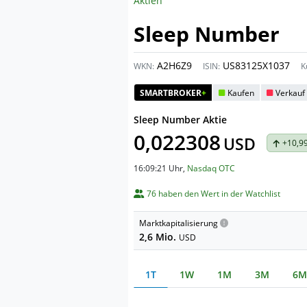
Aktien
Sleep Number
A2H6Z9
US83125X1037
WKN:
ISIN:
K
SMARTBROKER
+
Kaufen
Verkauf
Sleep Number Aktie
0,022308
USD
+10,9
16:09:21 Uhr
,
Nasdaq OTC
76 haben den Wert in der Watchlist
Marktkapitalisierung
2,6 Mio.
USD
1T
1W
1M
3M
6M