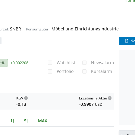
Hom
SNBR
Möbel und Einrichtungsindustrie
ürzel:
Konsumgüter
:
Ne
Watchlist
Newsalarm
9 %
+0,002208
Portfolio
Kursalarm
KGV
Ergebnis je Aktie
-0,13
-0,9907
USD
1J
5J
MAX