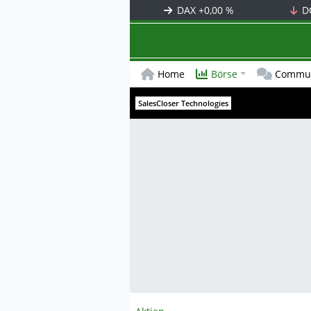
DAX
+0,00 %
D
Home
Börse
Commun
SalesCloser Technologies