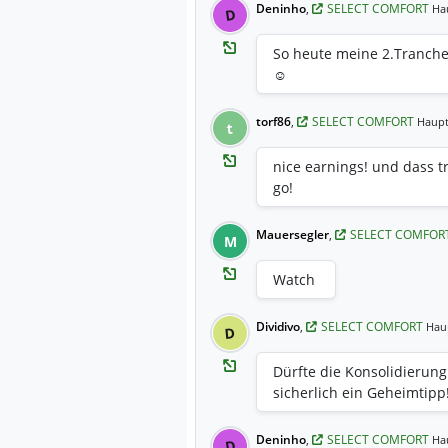
Deninho
,
SELECT COMFORT
Ha
D
So heute meine 2.Tranche 
☺️
torf86
,
SELECT COMFORT
Haupt
t
nice earnings! und dass t
go!
Mauersegler
,
SELECT COMFOR
M
Watch
Dividivo
,
SELECT COMFORT
Hau
D
Dürfte die Konsolidierung
sicherlich ein Geheimtipp!
Deninho
,
SELECT COMFORT
Ha
D