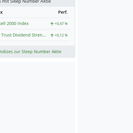
s mit Sleep Number Aktie
ex
Perf.
ell 2000 Index
+0,47 %
First Trust Dividend Strength ETF Index
+0,12 %
ndizes zur Sleep Number Aktie