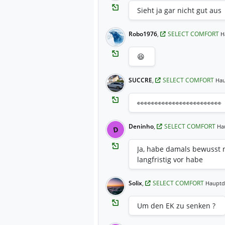
Sieht ja gar nicht gut aus
Robo1976
,
SELECT COMFORT
H
😆
SUCCRE
,
SELECT COMFORT
Hau
👀👀👀👀👀👀👀👀👀👀👀👀
Deninho
,
SELECT COMFORT
Ha
D
Ja, habe damals bewusst n
langfristig vor habe
Solix
,
SELECT COMFORT
Hauptd
Um den EK zu senken ?