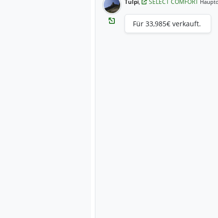
TuIpi
,
SELECT COMFORT
Hauptd
Für 33,985€ verkauft.