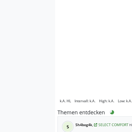
k.A.
HL
Intervall:
k.A.
High:
k.A.
Low:
k.A.
Themen entdecken
Sh4bog4k
,
SELECT COMFORT
H
S