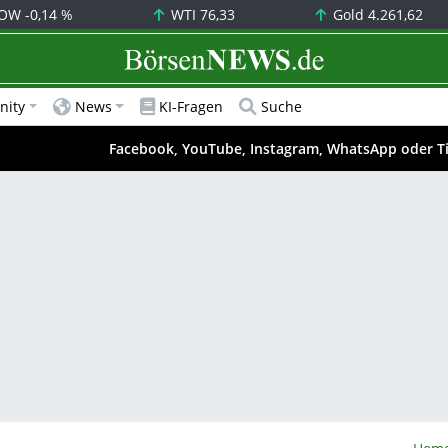
OW
-0,14 %
WTI
76,33
Gold
4.261,62
BörsenNEWS.de
ity
News
KI-Fragen
Suche
Facebook, YouTube, Instagram, WhatsApp oder T
Börs