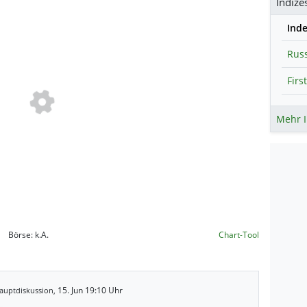
Indize
Ind
Russ
Mehr I
Börse:
k.A.
Chart-Tool
15. Jun 19:10 Uhr
auptdiskussion,